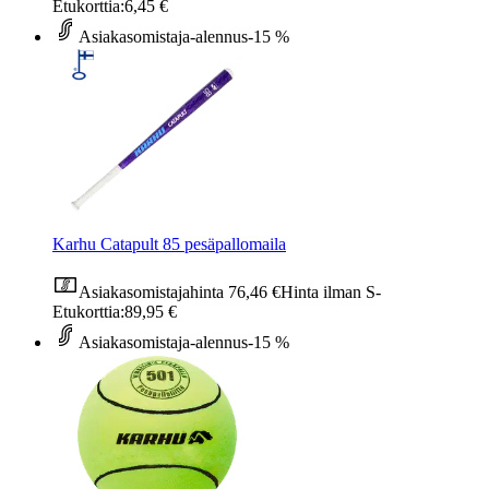
Etukorttia:
6,45 €
Asiakasomistaja-alennus
-15 %
Karhu Catapult 85 pesäpallomaila
Asiakasomistajahinta
76,46 €
Hinta ilman S-
Etukorttia:
89,95 €
Asiakasomistaja-alennus
-15 %