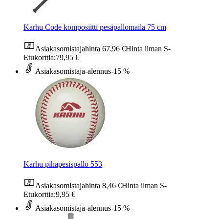
Karhu Code komposiitti pesäpallomaila 75 cm
Asiakasomistajahinta
67,96 €
Hinta ilman S-
Etukorttia:
79,95 €
Asiakasomistaja-alennus
-15 %
Karhu pihapesispallo 553
Asiakasomistajahinta
8,46 €
Hinta ilman S-
Etukorttia:
9,95 €
Asiakasomistaja-alennus
-15 %