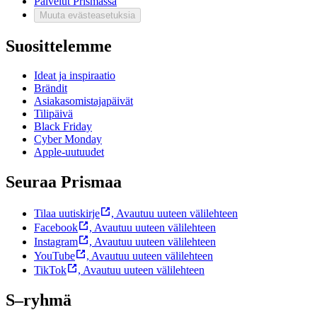
Palvelut Prismassa
Muuta evästeasetuksia
Suosittelemme
Ideat ja inspiraatio
Brändit
Asiakasomistajapäivät
Tilipäivä
Black Friday
Cyber Monday
Apple-uutuudet
Seuraa Prismaa
Tilaa uutiskirje
,
Avautuu uuteen välilehteen
Facebook
,
Avautuu uuteen välilehteen
Instagram
,
Avautuu uuteen välilehteen
YouTube
,
Avautuu uuteen välilehteen
TikTok
,
Avautuu uuteen välilehteen
S–ryhmä