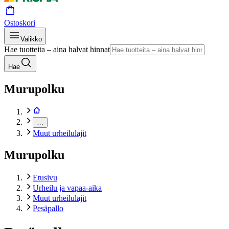
Ostoskori
Valikko
Hae tuotteita – aina halvat hinnat
Hae
Murupolku
…
Muut urheilulajit
Murupolku
Etusivu
Urheilu ja vapaa-aika
Muut urheilulajit
Pesäpallo