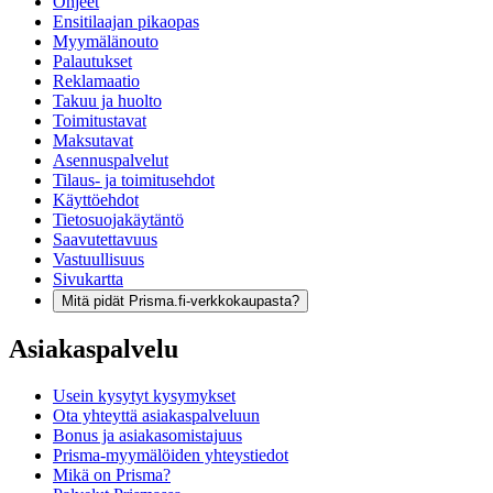
Ohjeet
Ensitilaajan pikaopas
Myymälänouto
Palautukset
Reklamaatio
Takuu ja huolto
Toimitustavat
Maksutavat
Asennuspalvelut
Tilaus- ja toimitusehdot
Käyttöehdot
Tietosuojakäytäntö
Saavutettavuus
Vastuullisuus
Sivukartta
Mitä pidät Prisma.fi-verkkokaupasta?
Asiakaspalvelu
Usein kysytyt kysymykset
Ota yhteyttä asiakaspalveluun
Bonus ja asiakasomistajuus
Prisma-myymälöiden yhteystiedot
Mikä on Prisma?