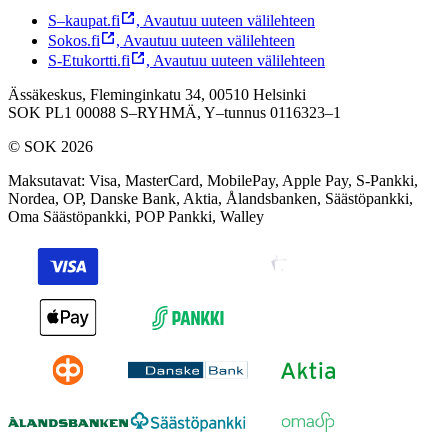
S–kaupat.fi
,
Avautuu uuteen välilehteen
Sokos.fi
,
Avautuu uuteen välilehteen
S-Etukortti.fi
,
Avautuu uuteen välilehteen
Ässäkeskus, Fleminginkatu 34, 00510 Helsinki
SOK PL1 00088 S–RYHMÄ,
Y–tunnus 0116323–1
© SOK 2026
Maksutavat
:
Visa, MasterCard, MobilePay, Apple Pay, S-Pankki,
Nordea, OP, Danske Bank, Aktia, Ålandsbanken, Säästöpankki,
Oma Säästöpankki, POP Pankki, Walley