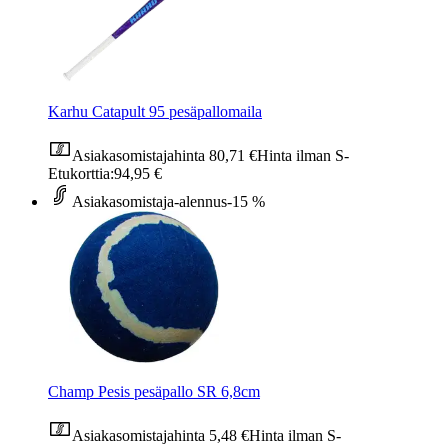
Karhu Catapult 95 pesäpallomaila
Asiakasomistajahinta
80,71 €
Hinta ilman S-
Etukorttia:
94,95 €
Asiakasomistaja-alennus
-15 %
Champ Pesis pesäpallo SR 6,8cm
Asiakasomistajahinta
5,48 €
Hinta ilman S-