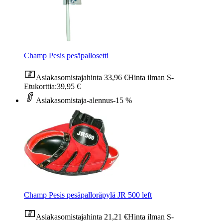
Champ Pesis pesäpallosetti
Asiakasomistajahinta
33,96 €
Hinta ilman S-
Etukorttia:
39,95 €
Asiakasomistaja-alennus
-15 %
Champ Pesis pesäpalloräpylä JR 500 left
Asiakasomistajahinta
21,21 €
Hinta ilman S-