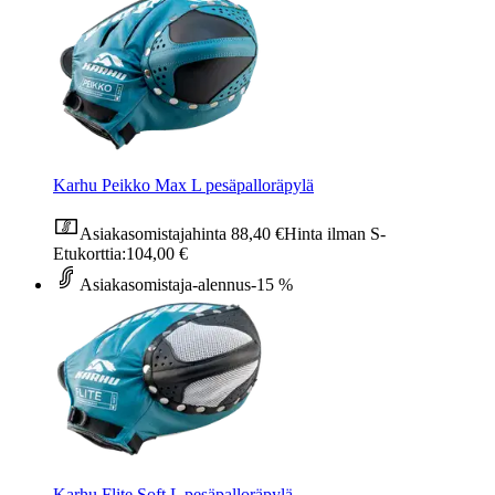
Karhu Peikko Max L pesäpalloräpylä
Asiakasomistajahinta
88,40 €
Hinta ilman S-
Etukorttia:
104,00 €
Asiakasomistaja-alennus
-15 %
Karhu Flite Soft L pesäpalloräpylä