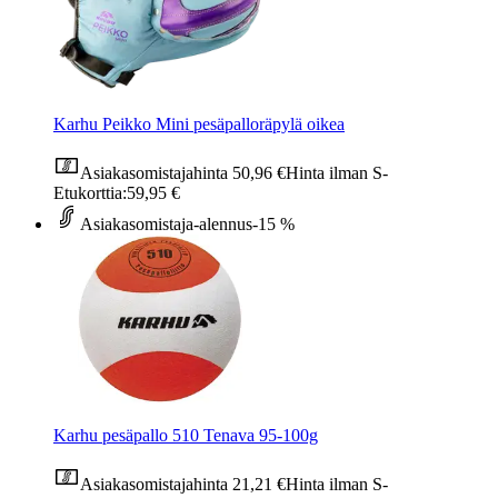
Karhu Peikko Mini pesäpalloräpylä oikea
Asiakasomistajahinta
50,96 €
Hinta ilman S-
Etukorttia:
59,95 €
Asiakasomistaja-alennus
-15 %
Karhu pesäpallo 510 Tenava 95-100g
Asiakasomistajahinta
21,21 €
Hinta ilman S-