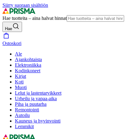
Siirry suoraan sisältöön
Hae tuotteita – aina halvat hinnat
Hae
Ostoskori
Ale
Ajankohtaista
Elektroniikka
Kodinkoneet
Kirjat
Koti
Muoti
Lelut ja lastentarvikkeet
Urheilu ja vapaa-aika
Piha ja puutarha
Remontointi
Autoilu
Kauneus ja hyvinvointi
Lemmikit