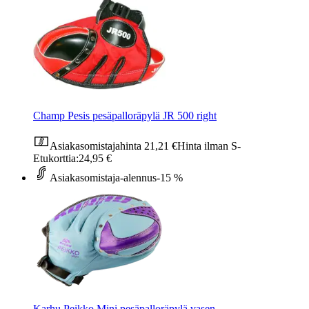
Champ Pesis pesäpalloräpylä JR 500 right
Asiakasomistajahinta
21,21 €
Hinta ilman S-
Etukorttia:
24,95 €
Asiakasomistaja-alennus
-15 %
Karhu Peikko Mini pesäpalloräpylä vasen