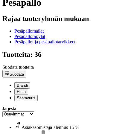
Pesäpallo
Rajaa tuoteryhmän mukaan
Pesäpallomailat
Pesäpalloräpylät
Pesäpallot ja pesäpallotarvikkeet
Tuotteita: 36
Suodata tuotteita
Suodata
Brändi
Hinta
Saatavuus
Järjestä
Asiakasomistaja-alennus
-15 %