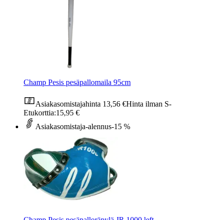
Champ Pesis pesäpallomaila 95cm
Asiakasomistajahinta
13,56 €
Hinta ilman S-
Etukorttia:
15,95 €
Asiakasomistaja-alennus
-15 %
Champ Pesis pesäpalloräpylä JR 1000 left