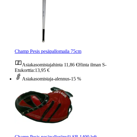
Champ Pesis pesäpallomaila 75cm
Asiakasomistajahinta
11,86 €
Hinta ilman S-
Etukorttia:
13,95 €
Asiakasomistaja-alennus
-15 %
Champ Pesis pesäpalloräpylä SR 1400 left