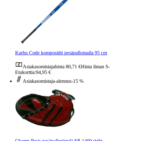
Karhu Code komposiitti pesäpallomaila 95 cm
Asiakasomistajahinta
80,71 €
Hinta ilman S-
Etukorttia:
94,95 €
Asiakasomistaja-alennus
-15 %
Champ Pesis pesäpalloräpylä SR 1400 right