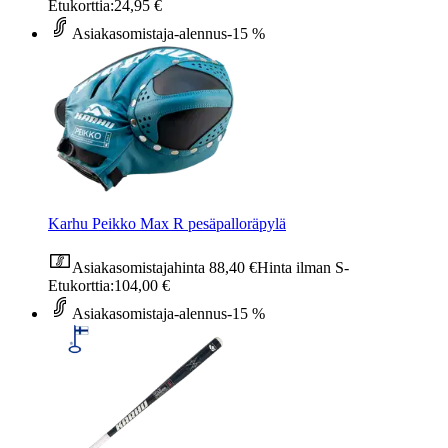
Etukorttia:
24,95 €
Asiakasomistaja-alennus
-15 %
Karhu Peikko Max R pesäpalloräpylä
Asiakasomistajahinta
88,40 €
Hinta ilman S-
Etukorttia:
104,00 €
Asiakasomistaja-alennus
-15 %