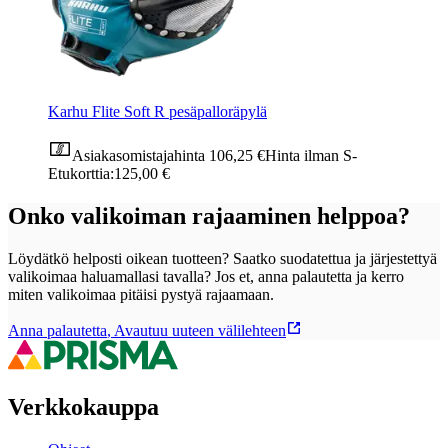
Karhu Flite Soft R pesäpalloräpylä
Asiakasomistajahinta
106,25 €
Hinta ilman S-
Etukorttia:
125,00 €
Onko valikoiman rajaaminen helppoa?
Löydätkö helposti oikean tuotteen? Saatko suodatettua ja järjestettyä
valikoimaa haluamallasi tavalla? Jos et, anna palautetta ja kerro
miten valikoimaa pitäisi pystyä rajaamaan.
Anna palautetta
,
Avautuu uuteen välilehteen
Verkkokauppa