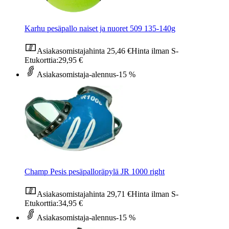
Karhu pesäpallo naiset ja nuoret 509 135-140g
Asiakasomistajahinta
25,46 €
Hinta ilman S-
Etukorttia:
29,95 €
Asiakasomistaja-alennus
-15 %
Champ Pesis pesäpalloräpylä JR 1000 right
Asiakasomistajahinta
29,71 €
Hinta ilman S-
Etukorttia:
34,95 €
Asiakasomistaja-alennus
-15 %