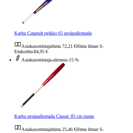
Karhu Catapult peikko 65 pesäpallomaila
Asiakasomistajahinta
72,21 €
Hinta ilman S-
Etukorttia:
84,95 €
Asiakasomistaja-alennus
-15 %
Karhu pesäpallomaila Classic 85 cm puuta
Asiakasomistajahinta
25,46 €
Hinta ilman S-