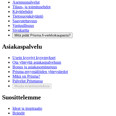
Asennuspalvelut
Tilaus- ja toimitusehdot
Käyttöehdot
Tietosuojakäytäntö
Saavutettavuus
Vastuullisuus
Sivukartta
Mitä pidät Prisma.fi-verkkokaupasta?
Asiakaspalvelu
Usein kysytyt kysymykset
Ota yhteyttä asiakaspalveluun
Bonus ja asiakasomistajuus
Prisma-myymälöiden yhteystiedot
Mikä on Prisma?
Palvelut Prismassa
Muuta evästeasetuksia
Suosittelemme
Ideat ja inspiraatio
Brändit