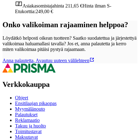
Asiakasomistajahinta
211,65 €
Hinta ilman S-
Etukorttia:
249,00 €
Onko valikoiman rajaaminen helppoa?
Löydätkö helposti oikean tuotteen? Saatko suodatettua ja järjestettyä
valikoimaa haluamallasi tavalla? Jos et, anna palautetta ja kerro
miten valikoimaa pitäisi pystyä rajaamaan.
Anna palautetta
,
Avautuu uuteen välilehteen
Verkkokauppa
Ohjeet
Ensitilaajan pikaopas
Myymälänouto
Palautukset
Reklamaatio
Takuu ja huolto
Toimitustavat
Maksutavat