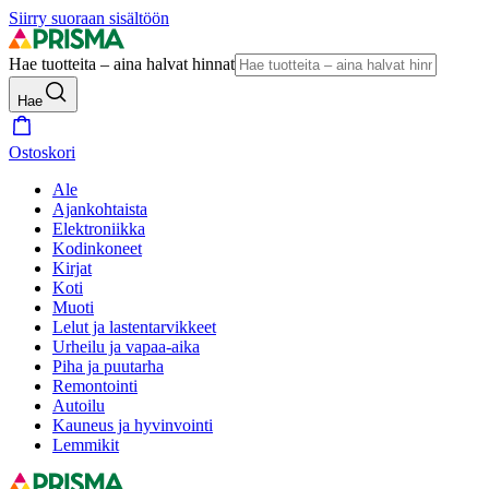
Siirry suoraan sisältöön
Hae tuotteita – aina halvat hinnat
Hae
Ostoskori
Ale
Ajankohtaista
Elektroniikka
Kodinkoneet
Kirjat
Koti
Muoti
Lelut ja lastentarvikkeet
Urheilu ja vapaa-aika
Piha ja puutarha
Remontointi
Autoilu
Kauneus ja hyvinvointi
Lemmikit