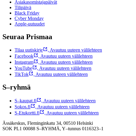
Asiakasomistajapäivät
Tilipäivä
Black Friday
Cyber Monday
Apple-uutuudet
Seuraa Prismaa
Tilaa uutiskirje
,
Avautuu uuteen välilehteen
Facebook
,
Avautuu uuteen välilehteen
Instagram
,
Avautuu uuteen välilehteen
YouTube
,
Avautuu uuteen välilehteen
TikTok
,
Avautuu uuteen välilehteen
S–ryhmä
S–kaupat.fi
,
Avautuu uuteen välilehteen
Sokos.fi
,
Avautuu uuteen välilehteen
S-Etukortti.fi
,
Avautuu uuteen välilehteen
Ässäkeskus, Fleminginkatu 34, 00510 Helsinki
SOK PL1 00088 S–RYHMÄ,
Y–tunnus 0116323–1