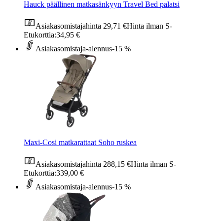
Hauck päällinen matkasänkyyn Travel Bed palatsi
Asiakasomistajahinta
29,71 €
Hinta ilman S-
Etukorttia:
34,95 €
Asiakasomistaja-alennus
-15 %
Maxi-Cosi matkarattaat Soho ruskea
Asiakasomistajahinta
288,15 €
Hinta ilman S-
Etukorttia:
339,00 €
Asiakasomistaja-alennus
-15 %