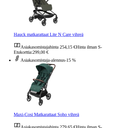
Hauck matkarattaat Lite N Care vihreä
Asiakasomistajahinta
254,15 €
Hinta ilman S-
Etukorttia:
299,00 €
Asiakasomistaja-alennus
-15 %
Maxi-Cosi Matkarattaat Soho vihreä
Asiakasomistajahinta
279,65 €
Hinta ilman S-