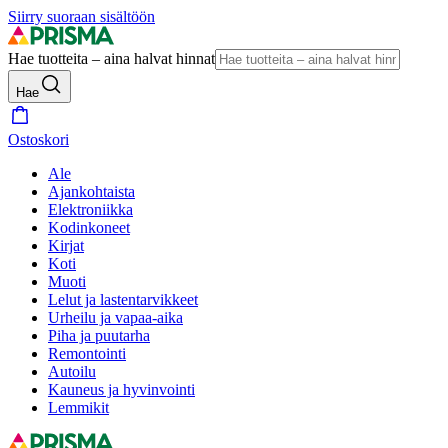
Siirry suoraan sisältöön
Hae tuotteita – aina halvat hinnat
Hae
Ostoskori
Ale
Ajankohtaista
Elektroniikka
Kodinkoneet
Kirjat
Koti
Muoti
Lelut ja lastentarvikkeet
Urheilu ja vapaa-aika
Piha ja puutarha
Remontointi
Autoilu
Kauneus ja hyvinvointi
Lemmikit