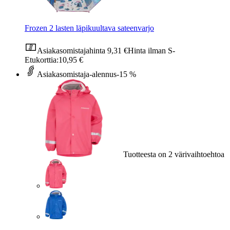
Frozen 2 lasten läpikuultava sateenvarjo
Asiakasomistajahinta
9,31 €
Hinta ilman S-
Etukorttia:
10,95 €
Asiakasomistaja-alennus
-15 %
Tuotteesta on 2 värivaihtoehtoa