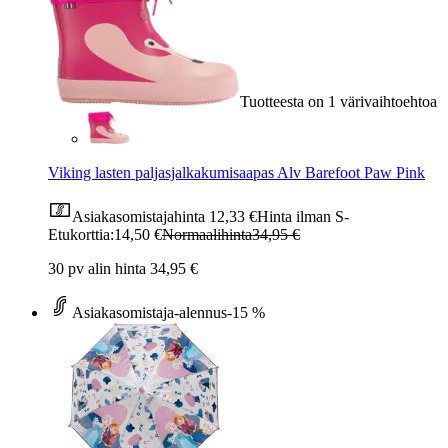
Tuotteesta on 1 värivaihtoehtoa
Viking lasten paljasjalkakumisaapas Alv Barefoot Paw Pink
Asiakasomistajahinta
12,33 €
Hinta ilman S-
Etukorttia:
14,50 €
Normaalihinta
34,95 €
30 pv alin hinta 34,95 €
Asiakasomistaja-alennus
-15 %