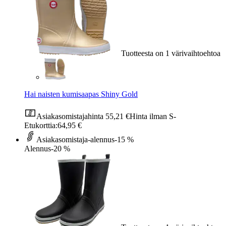
Tuotteesta on 1 värivaihtoehtoa
Hai naisten kumisaapas Shiny Gold
Asiakasomistajahinta
55,21 €
Hinta ilman S-
Etukorttia:
64,95 €
Asiakasomistaja-alennus
-15 %
Alennus
-20 %