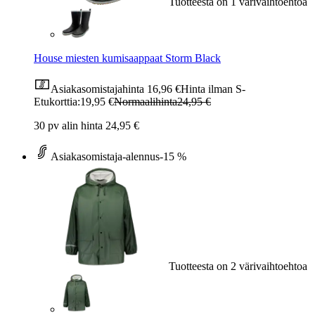
Tuotteesta on 1 värivaihtoehtoa
House miesten kumisaappaat Storm Black
Asiakasomistajahinta
16,96 €
Hinta ilman S-
Etukorttia:
19,95 €
Normaalihinta
24,95 €
30 pv alin hinta 24,95 €
Asiakasomistaja-alennus
-15 %
Tuotteesta on 2 värivaihtoehtoa