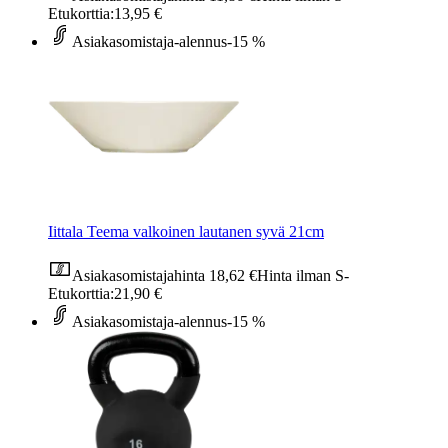
Etukorttia:
13,95 €
Asiakasomistaja-alennus
-15 %
Iittala Teema valkoinen lautanen syvä 21cm
Asiakasomistajahinta
18,62 €
Hinta ilman S-
Etukorttia:
21,90 €
Asiakasomistaja-alennus
-15 %