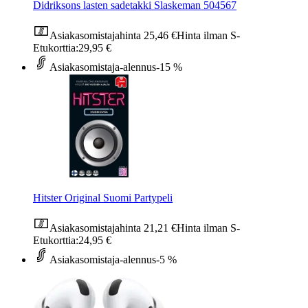
Didriksons lasten sadetakki Slaskeman 504567
Asiakasomistajahinta
25,46 €
Hinta ilman S-
Etukorttia:
29,95 €
Asiakasomistaja-alennus
-15 %
Hitster Original Suomi Partypeli
Asiakasomistajahinta
21,21 €
Hinta ilman S-
Etukorttia:
24,95 €
Asiakasomistaja-alennus
-5 %