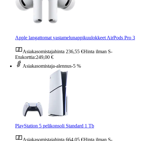
Apple langattomat vastamelunappikuulokkeet AirPods Pro 3
Asiakasomistajahinta
236,55 €
Hinta ilman S-
Etukorttia:
249,00 €
Asiakasomistaja-alennus
-5 %
PlayStation 5 pelikonsoli Standard 1 Tb
Asiakasomistajahinta
664,05 €
Hinta ilman S-