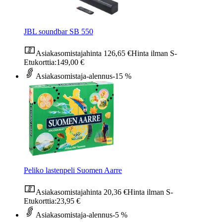
JBL soundbar SB 550
Asiakasomistajahinta
126,65 €
Hinta ilman S-
Etukorttia:
149,00 €
Asiakasomistaja-alennus
-15 %
Peliko lastenpeli Suomen Aarre
Asiakasomistajahinta
20,36 €
Hinta ilman S-
Etukorttia:
23,95 €
Asiakasomistaja-alennus
-5 %