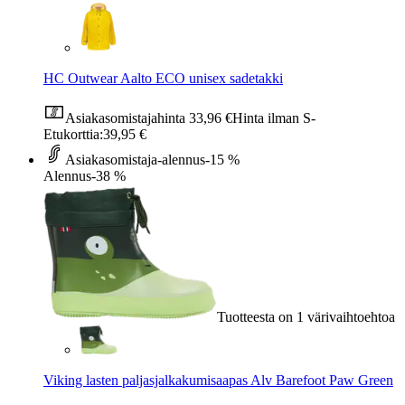
HC Outwear Aalto ECO unisex sadetakki
Asiakasomistajahinta
33,96 €
Hinta ilman S-
Etukorttia:
39,95 €
Asiakasomistaja-alennus
-15 %
Alennus
-38 %
Tuotteesta on 1 värivaihtoehtoa
Viking lasten paljasjalkakumisaapas Alv Barefoot Paw Green