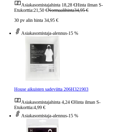
Asiakasomistajahinta
18,28 €
Hinta ilman S-
Etukorttia:
21,50 €
Normaalihinta
34,95 €
30 pv alin hinta 34,95 €
Asiakasomistaja-alennus
-15 %
House aikuisten sadeviitta 206H321903
Asiakasomistajahinta
4,24 €
Hinta ilman S-
Etukorttia:
4,99 €
Asiakasomistaja-alennus
-15 %