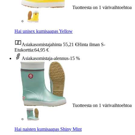
Tuotteesta on 1 värivaihtoehtoa
Hai unisex kumisaapas Yellow
Asiakasomistajahinta
55,21 €
Hinta ilman S-
Etukorttia:
64,95 €
Asiakasomistaja-alennus
-15 %
Tuotteesta on 1 värivaihtoehtoa
Hai naisten kumisaapas Shiny Mint