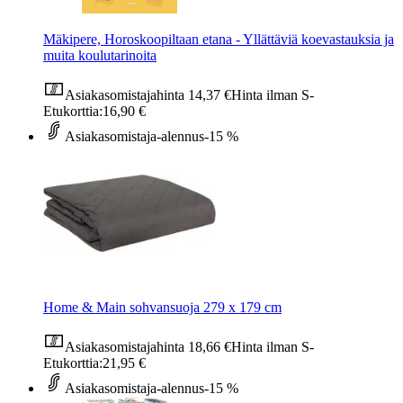
Mäkipere, Horoskoopiltaan etana - Yllättäviä koevastauksia ja
muita koulutarinoita
Asiakasomistajahinta
14,37 €
Hinta ilman S-
Etukorttia:
16,90 €
Asiakasomistaja-alennus
-15 %
Home & Main sohvansuoja 279 x 179 cm
Asiakasomistajahinta
18,66 €
Hinta ilman S-
Etukorttia:
21,95 €
Asiakasomistaja-alennus
-15 %