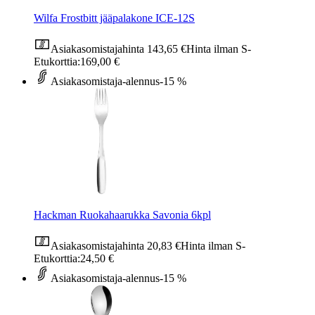
Wilfa Frostbitt jääpalakone ICE-12S
Asiakasomistajahinta
143,65 €
Hinta ilman S-
Etukorttia:
169,00 €
Asiakasomistaja-alennus
-15 %
Hackman Ruokahaarukka Savonia 6kpl
Asiakasomistajahinta
20,83 €
Hinta ilman S-
Etukorttia:
24,50 €
Asiakasomistaja-alennus
-15 %