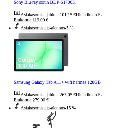
Sony Blu-ray soitin BDP-S1700K
Asiakasomistajahinta
101,15 €
Hinta ilman S-
Etukorttia:
119,00 €
Asiakasomistaja-alennus
-5 %
Samsung Galaxy Tab A11+ wifi harmaa 128GB
Asiakasomistajahinta
265,05 €
Hinta ilman S-
Etukorttia:
279,00 €
Asiakasomistaja-alennus
-15 %