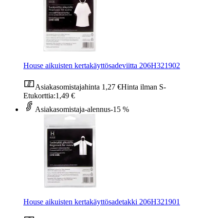
House aikuisten kertakäyttösadeviitta 206H321902
Asiakasomistajahinta
1,27 €
Hinta ilman S-
Etukorttia:
1,49 €
Asiakasomistaja-alennus
-15 %
House aikuisten kertakäyttösadetakki 206H321901