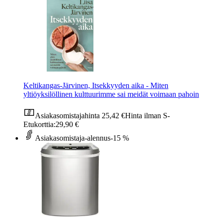
Keltikangas-Järvinen, Itsekkyyden aika - Miten
yltiöyksilöllinen kulttuurimme sai meidät voimaan pahoin
Asiakasomistajahinta
25,42 €
Hinta ilman S-
Etukorttia:
29,90 €
Asiakasomistaja-alennus
-15 %