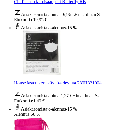
Ciraf lasten kumisaappaat Butterfly RB
Asiakasomistajahinta
16,96 €
Hinta ilman S-
Etukorttia:
19,95 €
Asiakasomistaja-alennus
-15 %
House lasten kertakäyttösadeviitta 239H321904
Asiakasomistajahinta
1,27 €
Hinta ilman S-
Etukorttia:
1,49 €
Asiakasomistaja-alennus
-15 %
Alennus
-58 %