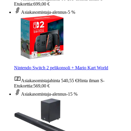
Etukorttia:
699,00 €
Asiakasomistaja-alennus
-5 %
Nintendo Switch 2 pelikonsoli + Mario Kart World
Asiakasomistajahinta
540,55 €
Hinta ilman S-
Etukorttia:
569,00 €
Asiakasomistaja-alennus
-15 %