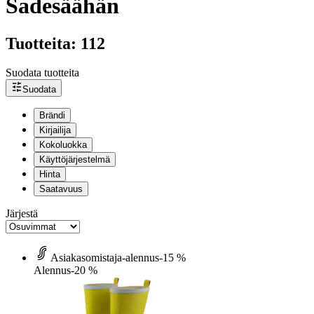
Sadesäähän
Tuotteita: 112
Suodata tuotteita
Suodata
Brändi
Kirjailija
Kokoluokka
Käyttöjärjestelmä
Hinta
Saatavuus
Järjestä
Asiakasomistaja-alennus
-15 %
Alennus
-20 %