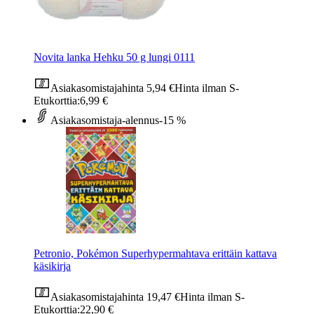
Novita lanka Hehku 50 g lungi 0111
Asiakasomistajahinta
5,94 €
Hinta ilman S-
Etukorttia:
6,99 €
Asiakasomistaja-alennus
-15 %
Petronio, Pokémon Superhypermahtava erittäin kattava
käsikirja
Asiakasomistajahinta
19,47 €
Hinta ilman S-
Etukorttia:
22,90 €