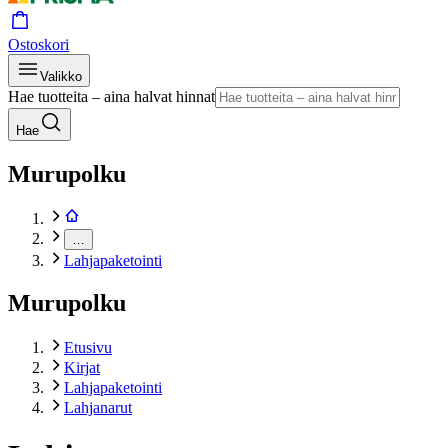
Ostoskori
Valikko
Hae tuotteita – aina halvat hinnat
Hae
Murupolku
…
Lahjapaketointi
Murupolku
Etusivu
Kirjat
Lahjapaketointi
Lahjanarut