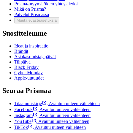
Prisma-myymälöiden yhteystiedot
Mikä on Prisma?
Palvelut Prismassa
Muuta evästeasetuksia
Suosittelemme
Ideat ja inspiraatio
Brändit
Asiakasomistajapäivät
Tilipäivä
Black Friday
Cyber Monday
Apple-uutuudet
Seuraa Prismaa
Tilaa uutiskirje
,
Avautuu uuteen välilehteen
Facebook
,
Avautuu uuteen välilehteen
Instagram
,
Avautuu uuteen välilehteen
YouTube
,
Avautuu uuteen välilehteen
TikTok
,
Avautuu uuteen välilehteen