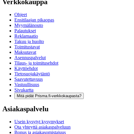
Verkkokauppa
Ohjeet
Ensitilaajan pikaopas
Myymälänouto
Palautukset
Reklamaatio
Takuu ja huolto
Toimitustavat
Maksutavat
Asennuspalvelut
Tilaus- ja toimitusehdot
Käyttöehdot
Tietosuojakäytäntö
Saavutettavuus
Vastuullisuus
Sivukartta
Mitä pidät Prisma.fi-verkkokaupasta?
Asiakaspalvelu
Usein kysytyt kysymykset
Ota yhteyttä asiakaspalveluun
Bonus ja asiakasomistajuus