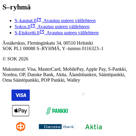
S–ryhmä
S–kaupat.fi
,
Avautuu uuteen välilehteen
Sokos.fi
,
Avautuu uuteen välilehteen
S-Etukortti.fi
,
Avautuu uuteen välilehteen
Ässäkeskus, Fleminginkatu 34, 00510 Helsinki
SOK PL1 00088 S–RYHMÄ,
Y–tunnus 0116323–1
© SOK 2026
Maksutavat
:
Visa, MasterCard, MobilePay, Apple Pay, S-Pankki,
Nordea, OP, Danske Bank, Aktia, Ålandsbanken, Säästöpankki,
Oma Säästöpankki, POP Pankki, Walley