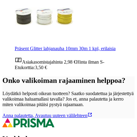
Präsent Glitter lahjanauha 10mm 30m 1 kpl, erilaisia
Asiakasomistajahinta
2,98 €
Hinta ilman S-
Etukorttia:
3,50 €
Onko valikoiman rajaaminen helppoa?
Löydätkö helposti oikean tuotteen? Saatko suodatettua ja järjestettyä
valikoimaa haluamallasi tavalla? Jos et, anna palautetta ja kerro
miten valikoimaa pitäisi pystyä rajaamaan.
Anna palautetta
,
Avautuu uuteen välilehteen