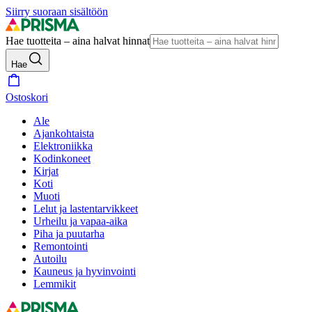
Siirry suoraan sisältöön
Hae tuotteita – aina halvat hinnat
Hae
Ostoskori
Ale
Ajankohtaista
Elektroniikka
Kodinkoneet
Kirjat
Koti
Muoti
Lelut ja lastentarvikkeet
Urheilu ja vapaa-aika
Piha ja puutarha
Remontointi
Autoilu
Kauneus ja hyvinvointi
Lemmikit