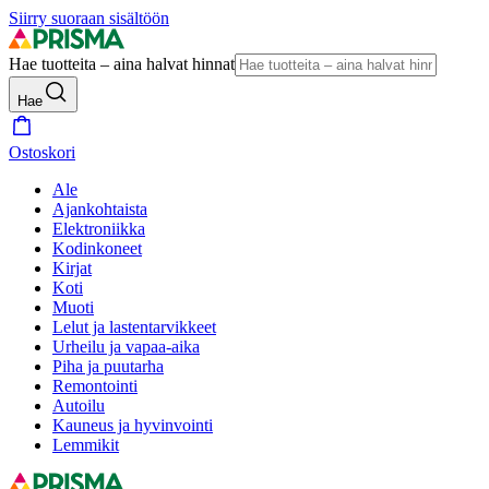
Siirry suoraan sisältöön
Hae tuotteita – aina halvat hinnat
Hae
Ostoskori
Ale
Ajankohtaista
Elektroniikka
Kodinkoneet
Kirjat
Koti
Muoti
Lelut ja lastentarvikkeet
Urheilu ja vapaa-aika
Piha ja puutarha
Remontointi
Autoilu
Kauneus ja hyvinvointi
Lemmikit