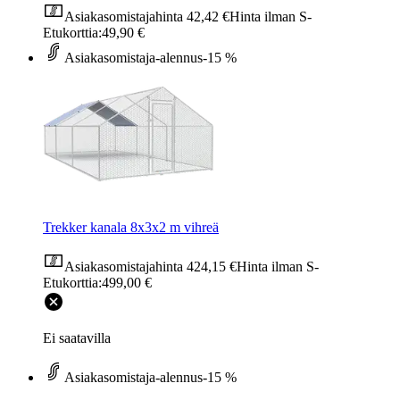
Asiakasomistajahinta
42,42 €
Hinta ilman S-
Etukorttia:
49,90 €
Asiakasomistaja-alennus
-15 %
Trekker kanala 8x3x2 m vihreä
Asiakasomistajahinta
424,15 €
Hinta ilman S-
Etukorttia:
499,00 €
Ei saatavilla
Asiakasomistaja-alennus
-15 %