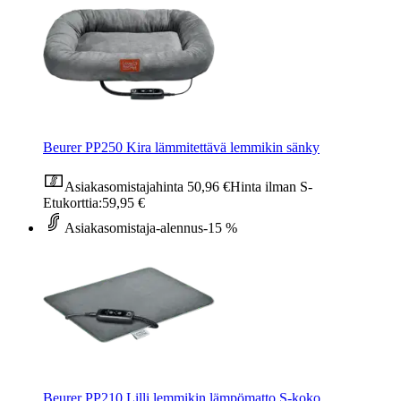
Beurer PP250 Kira lämmitettävä lemmikin sänky
Asiakasomistajahinta
50,96 €
Hinta ilman S-
Etukorttia:
59,95 €
Asiakasomistaja-alennus
-15 %
Beurer PP210 Lilli lemmikin lämpömatto S-koko