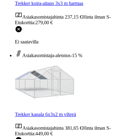
Trekker koira-aitaus 3x3 m harmaa
Asiakasomistajahinta
237,15 €
Hinta ilman S-
Etukorttia:
279,00 €
Ei saatavilla
Asiakasomistaja-alennus
-15 %
Trekker kanala 6x3x2 m vihreä
Asiakasomistajahinta
381,65 €
Hinta ilman S-
Etukorttia:
449,00 €