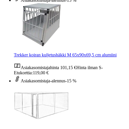
Asiakasomistaja-alennus
-15 %
Trekker koiran kuljetushäkki M 65x90x69,5 cm alumiini
Asiakasomistajahinta
101,15 €
Hinta ilman S-
Etukorttia:
119,00 €
Asiakasomistaja-alennus
-15 %