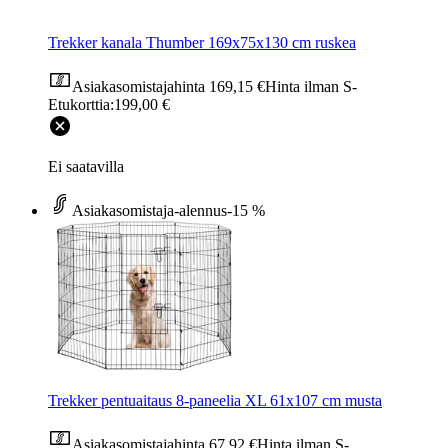
Trekker kanala Thumber 169x75x130 cm ruskea
Asiakasomistajahinta
169,15 €
Hinta ilman S-
Etukorttia:
199,00 €
Ei saatavilla
Asiakasomistaja-alennus
-15 %
Trekker pentuaitaus 8-paneelia XL 61x107 cm musta
Asiakasomistajahinta
67,92 €
Hinta ilman S-