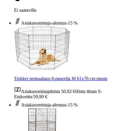
Ei saatavilla
Asiakasomistaja-alennus
-15 %
Trekker pentuaitaus 8-paneelia M 61x76 cm musta
Asiakasomistajahinta
50,92 €
Hinta ilman S-
Etukorttia:
59,90 €
Asiakasomistaja-alennus
-15 %