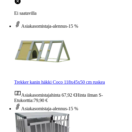
Ei saatavilla
Asiakasomistaja-alennus
-15 %
Trekker kanin häkki Coco 118x45x50 cm ruskea
Asiakasomistajahinta
67,92 €
Hinta ilman S-
Etukorttia:
79,90 €
Asiakasomistaja-alennus
-15 %