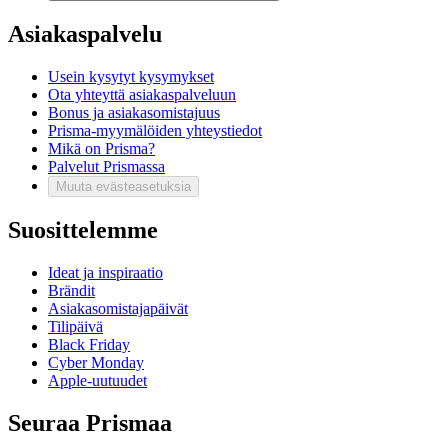
Asiakaspalvelu
Usein kysytyt kysymykset
Ota yhteyttä asiakaspalveluun
Bonus ja asiakasomistajuus
Prisma-myymälöiden yhteystiedot
Mikä on Prisma?
Palvelut Prismassa
Muuta evästeasetuksia
Suosittelemme
Ideat ja inspiraatio
Brändit
Asiakasomistajapäivät
Tilipäivä
Black Friday
Cyber Monday
Apple-uutuudet
Seuraa Prismaa