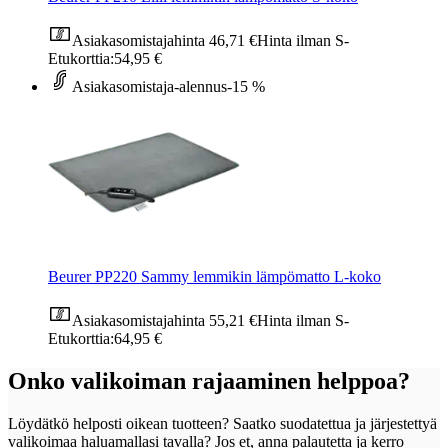
Asiakasomistajahinta
46,71 €
Hinta ilman S-
Etukorttia:
54,95 €
Asiakasomistaja-alennus
-15 %
Beurer PP220 Sammy lemmikin lämpömatto L-koko
Asiakasomistajahinta
55,21 €
Hinta ilman S-
Etukorttia:
64,95 €
Onko valikoiman rajaaminen helppoa?
Löydätkö helposti oikean tuotteen? Saatko suodatettua ja järjestettyä
valikoimaa haluamallasi tavalla? Jos et, anna palautetta ja kerro