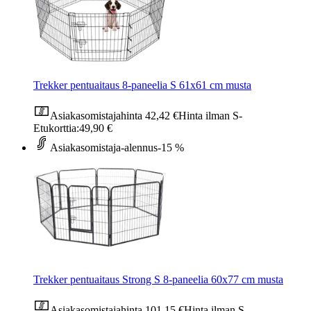
Trekker pentuaitaus 8-paneelia S 61x61 cm musta
Asiakasomistajahinta
42,42 €
Hinta ilman S-
Etukorttia:
49,90 €
Asiakasomistaja-alennus
-15 %
Trekker pentuaitaus Strong S 8-paneelia 60x77 cm musta
Asiakasomistajahinta
101,15 €
Hinta ilman S-