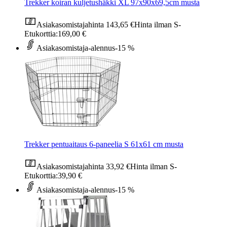
Trekker koiran kuljetushäkki XL 97x90x69,5cm musta
Asiakasomistajahinta
143,65 €
Hinta ilman S-
Etukorttia:
169,00 €
Asiakasomistaja-alennus
-15 %
Trekker pentuaitaus 6-paneelia S 61x61 cm musta
Asiakasomistajahinta
33,92 €
Hinta ilman S-
Etukorttia:
39,90 €
Asiakasomistaja-alennus
-15 %