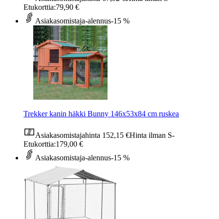
Etukorttia:
79,90 €
Asiakasomistaja-alennus
-15 %
Trekker kanin häkki Bunny 146x53x84 cm ruskea
Asiakasomistajahinta
152,15 €
Hinta ilman S-
Etukorttia:
179,00 €
Asiakasomistaja-alennus
-15 %