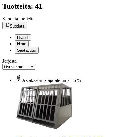
Tuotteita: 41
Suodata tuotteita
Suodata
Brändi
Hinta
Saatavuus
Järjestä
Asiakasomistaja-alennus
-15 %