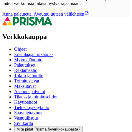
miten valikoimaa pitäisi pystyä rajaamaan.
Anna palautetta
,
Avautuu uuteen välilehteen
Verkkokauppa
Ohjeet
Ensitilaajan pikaopas
Myymälänouto
Palautukset
Reklamaatio
Takuu ja huolto
Toimitustavat
Maksutavat
Asennuspalvelut
Tilaus- ja toimitusehdot
Käyttöehdot
Tietosuojakäytäntö
Saavutettavuus
Vastuullisuus
Sivukartta
Mitä pidät Prisma.fi-verkkokaupasta?