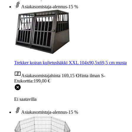
Asiakasomistaja-alennus
-15 %
Trekker koiran kuljetushäkki XXL 104x90,5x69,5 cm musta
Asiakasomistajahinta
169,15 €
Hinta ilman S-
Etukorttia:
199,00 €
Ei saatavilla
Asiakasomistaja-alennus
-15 %