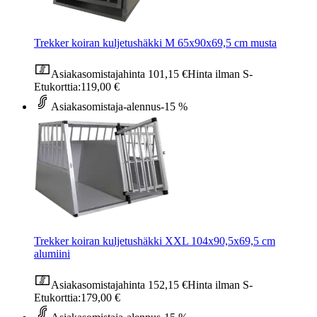
Trekker koiran kuljetushäkki M 65x90x69,5 cm musta
Asiakasomistajahinta
101,15 €
Hinta ilman S-
Etukorttia:
119,00 €
Asiakasomistaja-alennus
-15 %
Trekker koiran kuljetushäkki XXL 104x90,5x69,5 cm
alumiini
Asiakasomistajahinta
152,15 €
Hinta ilman S-
Etukorttia:
179,00 €