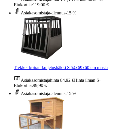
Etukorttia:
119,00 €
Asiakasomistaja-alennus
-15 %
Trekker koiran kuljetushäkki S 54x69x60 cm musta
Asiakasomistajahinta
84,92 €
Hinta ilman S-
Etukorttia:
99,90 €
Asiakasomistaja-alennus
-15 %