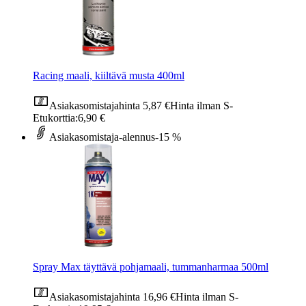
Racing maali, kiiltävä musta 400ml
Asiakasomistajahinta
5,87 €
Hinta ilman S-
Etukorttia:
6,90 €
Asiakasomistaja-alennus
-15 %
Spray Max täyttävä pohjamaali, tummanharmaa 500ml
Asiakasomistajahinta
16,96 €
Hinta ilman S-