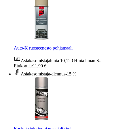
Auto-K ruosteenesto pohjamaali
Asiakasomistajahinta
10,12 €
Hinta ilman S-
Etukorttia:
11,90 €
Asiakasomistaja-alennus
-15 %
Racing sinkkipohjamaali 400ml