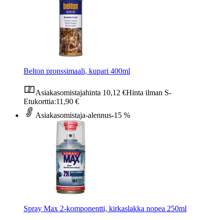
Belton pronssimaali, kupari 400ml
Asiakasomistajahinta
10,12 €
Hinta ilman S-
Etukorttia:
11,90 €
Asiakasomistaja-alennus
-15 %
Spray Max 2-komponentti, kirkaslakka nopea 250ml