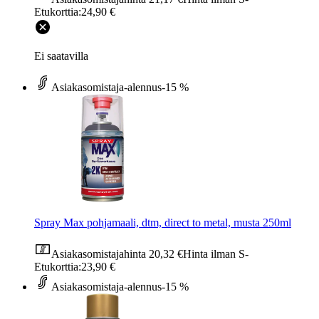
Etukorttia:
24,90 €
Ei saatavilla
Asiakasomistaja-alennus
-15 %
Spray Max pohjamaali, dtm, direct to metal, musta 250ml
Asiakasomistajahinta
20,32 €
Hinta ilman S-
Etukorttia:
23,90 €
Asiakasomistaja-alennus
-15 %