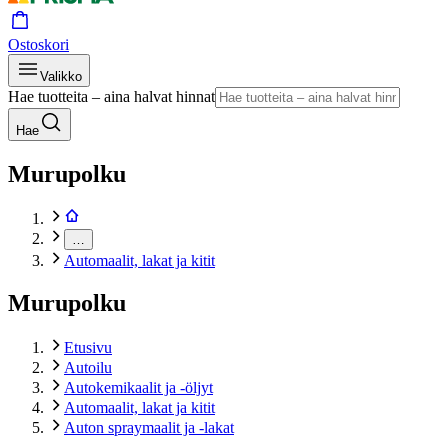
Ostoskori
Valikko
Hae tuotteita – aina halvat hinnat
Hae
Murupolku
…
Automaalit, lakat ja kitit
Murupolku
Etusivu
Autoilu
Autokemikaalit ja -öljyt
Automaalit, lakat ja kitit
Auton spraymaalit ja -lakat