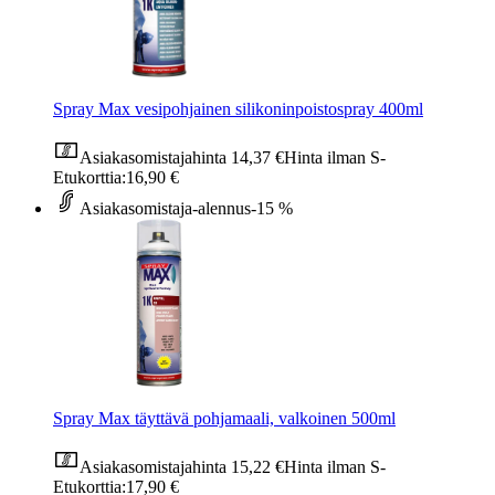
Spray Max vesipohjainen silikoninpoistospray 400ml
Asiakasomistajahinta
14,37 €
Hinta ilman S-
Etukorttia:
16,90 €
Asiakasomistaja-alennus
-15 %
Spray Max täyttävä pohjamaali, valkoinen 500ml
Asiakasomistajahinta
15,22 €
Hinta ilman S-
Etukorttia:
17,90 €