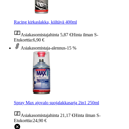
Racing kirkaslakka, kiiltävä 400ml
Asiakasomistajahinta
5,87 €
Hinta ilman S-
Etukorttia:
6,90 €
Asiakasomistaja-alennus
-15 %
Spray Max ajovalo suojalakkasarja 2in1 250ml
Asiakasomistajahinta
21,17 €
Hinta ilman S-
Etukorttia:
24,90 €