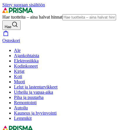
Siirry suoraan sisältöön
Hae tuotteita – aina halvat hinnat
Hae
Ostoskori
Ale
Ajankohtaista
Elektroniikka
Kodinkoneet
Kirjat
Koti
Muoti
Lelut ja lastentarvikkeet
Urheilu ja vapaa-aika
Piha ja puutarha
Remontointi
Autoilu
Kauneus ja hyvinvointi
Lemmikit