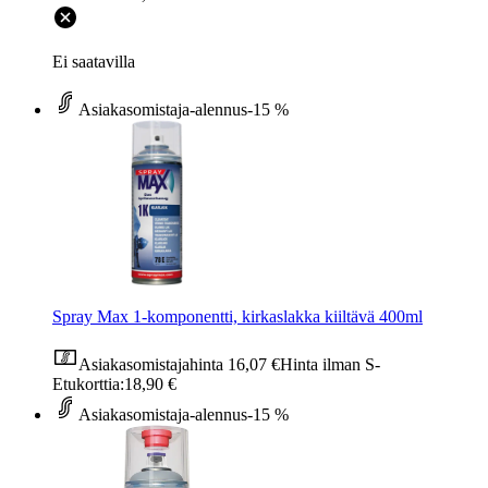
Ei saatavilla
Asiakasomistaja-alennus
-15 %
Spray Max 1-komponentti, kirkaslakka kiiltävä 400ml
Asiakasomistajahinta
16,07 €
Hinta ilman S-
Etukorttia:
18,90 €
Asiakasomistaja-alennus
-15 %