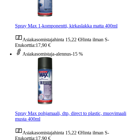
Spray Max 1-komponentti, kirkaslakka matta 400ml
Asiakasomistajahinta
15,22 €
Hinta ilman S-
Etukorttia:
17,90 €
Asiakasomistaja-alennus
-15 %
Spray Max pohjamaali, dtp, direct to plastic, muovimaali
musta 400ml
Asiakasomistajahinta
15,22 €
Hinta ilman S-
Etukorttia:
17,90 €