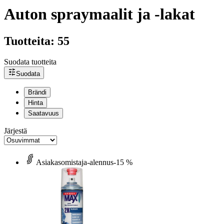
Auton spraymaalit ja -lakat
Tuotteita: 55
Suodata tuotteita
Suodata
Brändi
Hinta
Saatavuus
Järjestä
Asiakasomistaja-alennus
-15 %