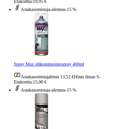
Etukorttia:
19,95 €
Asiakasomistaja-alennus
-15 %
Spray Max silikoninpoistospray 400ml
Asiakasomistajahinta
13,52 €
Hinta ilman S-
Etukorttia:
15,90 €
Asiakasomistaja-alennus
-15 %