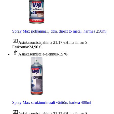
Spray Max pohjamaali, dtm, direct to metal, harmaa 250ml
Asiakasomistajahinta
21,17 €
Hinta ilman S-
Etukorttia:
24,90 €
Asiakasomistaja-alennus
-15 %
Spray Max struktuurimaali väritön, karkea 400ml
Asiakasomistajahinta
21,17 €
Hinta ilman S-