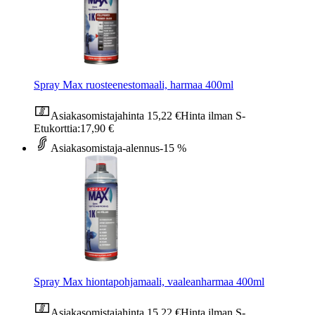
Spray Max ruosteenestomaali, harmaa 400ml
Asiakasomistajahinta
15,22 €
Hinta ilman S-
Etukorttia:
17,90 €
Asiakasomistaja-alennus
-15 %
Spray Max hiontapohjamaali, vaaleanharmaa 400ml
Asiakasomistajahinta
15,22 €
Hinta ilman S-