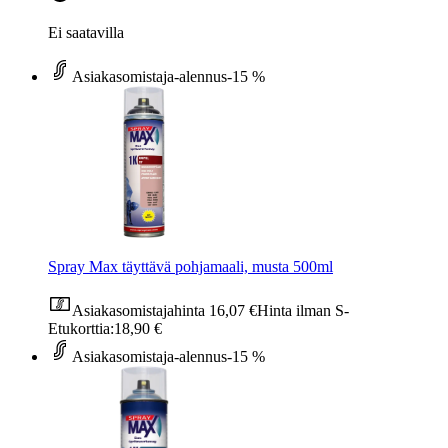
Ei saatavilla
Asiakasomistaja-alennus
-15 %
Spray Max täyttävä pohjamaali, musta 500ml
Asiakasomistajahinta
16,07 €
Hinta ilman S-
Etukorttia:
18,90 €
Asiakasomistaja-alennus
-15 %