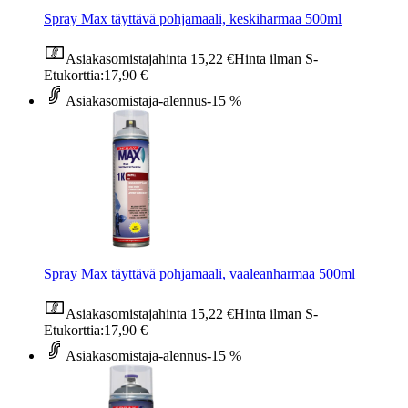
Spray Max täyttävä pohjamaali, keskiharmaa 500ml
Asiakasomistajahinta
15,22 €
Hinta ilman S-
Etukorttia:
17,90 €
Asiakasomistaja-alennus
-15 %
Spray Max täyttävä pohjamaali, vaaleanharmaa 500ml
Asiakasomistajahinta
15,22 €
Hinta ilman S-
Etukorttia:
17,90 €
Asiakasomistaja-alennus
-15 %