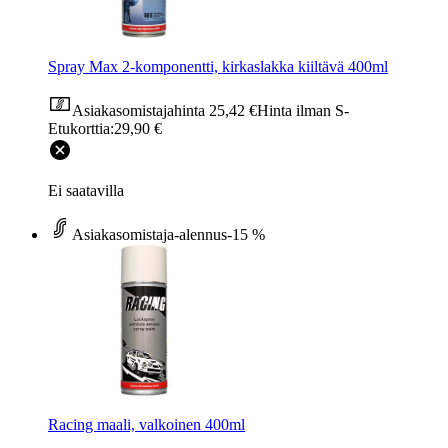
Spray Max 2-komponentti, kirkaslakka kiiltävä 400ml
Asiakasomistajahinta
25,42 €
Hinta ilman S-
Etukorttia:
29,90 €
Ei saatavilla
Asiakasomistaja-alennus
-15 %
Racing maali, valkoinen 400ml