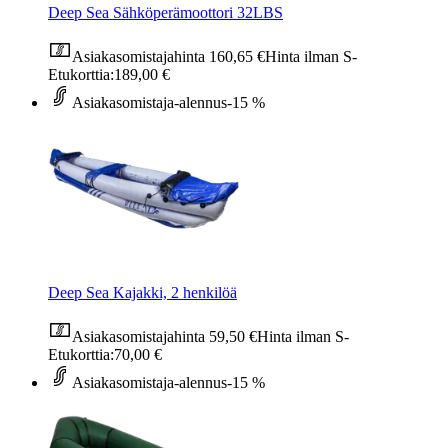
Deep Sea Sähköperämoottori 32LBS
Asiakasomistajahinta
160,65 €
Hinta ilman S-
Etukorttia:
189,00 €
Asiakasomistaja-alennus
-15 %
Deep Sea Kajakki, 2 henkilöä
Asiakasomistajahinta
59,50 €
Hinta ilman S-
Etukorttia:
70,00 €
Asiakasomistaja-alennus
-15 %