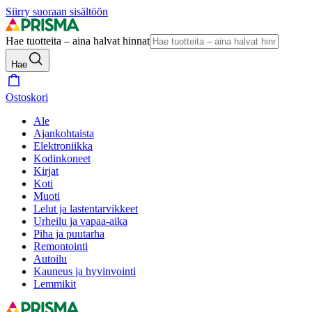
Siirry suoraan sisältöön
Hae tuotteita – aina halvat hinnat
Hae
Ostoskori
Ale
Ajankohtaista
Elektroniikka
Kodinkoneet
Kirjat
Koti
Muoti
Lelut ja lastentarvikkeet
Urheilu ja vapaa-aika
Piha ja puutarha
Remontointi
Autoilu
Kauneus ja hyvinvointi
Lemmikit