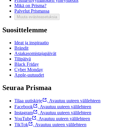
Prisma-myymälöiden yhteystiedot
Mikä on Prisma?
Palvelut Prismassa
Muuta evästeasetuksia
Suosittelemme
Ideat ja inspiraatio
Brändit
Asiakasomistajapäivät
Tilipäivä
Black Friday
Cyber Monday
Apple-uutuudet
Seuraa Prismaa
Tilaa uutiskirje
,
Avautuu uuteen välilehteen
Facebook
,
Avautuu uuteen välilehteen
Instagram
,
Avautuu uuteen välilehteen
YouTube
,
Avautuu uuteen välilehteen
TikTok
,
Avautuu uuteen välilehteen