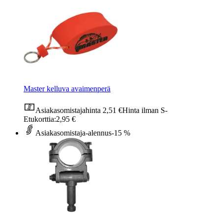
Master kelluva avaimenperä
Asiakasomistajahinta
2,51 €
Hinta ilman S-
Etukorttia:
2,95 €
Asiakasomistaja-alennus
-15 %