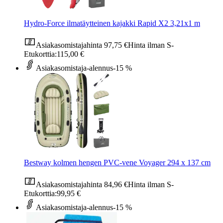
Hydro-Force ilmatäytteinen kajakki Rapid X2 3,21x1 m
Asiakasomistajahinta
97,75 €
Hinta ilman S-
Etukorttia:
115,00 €
Asiakasomistaja-alennus
-15 %
Bestway kolmen hengen PVC-vene Voyager 294 x 137 cm
Asiakasomistajahinta
84,96 €
Hinta ilman S-
Etukorttia:
99,95 €
Asiakasomistaja-alennus
-15 %