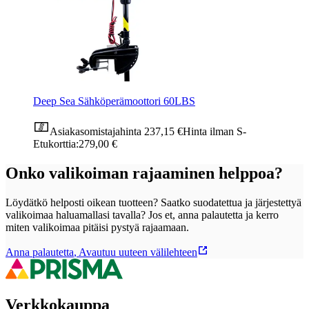
Deep Sea Sähköperämoottori 60LBS
Asiakasomistajahinta
237,15 €
Hinta ilman S-
Etukorttia:
279,00 €
Onko valikoiman rajaaminen helppoa?
Löydätkö helposti oikean tuotteen? Saatko suodatettua ja järjestettyä
valikoimaa haluamallasi tavalla? Jos et, anna palautetta ja kerro
miten valikoimaa pitäisi pystyä rajaamaan.
Anna palautetta
,
Avautuu uuteen välilehteen
Verkkokauppa