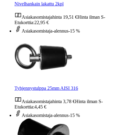
Nivelhankain lakattu 2kpl
Asiakasomistajahinta
19,51 €
Hinta ilman S-
Etukorttia:
22,95 €
Asiakasomistaja-alennus
-15 %
Tyhjennystulppa 25mm AISI 316
Asiakasomistajahinta
3,78 €
Hinta ilman S-
Etukorttia:
4,45 €
Asiakasomistaja-alennus
-15 %