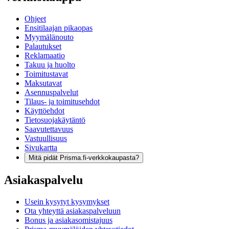
Ohjeet
Ensitilaajan pikaopas
Myymälänouto
Palautukset
Reklamaatio
Takuu ja huolto
Toimitustavat
Maksutavat
Asennuspalvelut
Tilaus- ja toimitusehdot
Käyttöehdot
Tietosuojakäytäntö
Saavutettavuus
Vastuullisuus
Sivukartta
Mitä pidät Prisma.fi-verkkokaupasta?
Asiakaspalvelu
Usein kysytyt kysymykset
Ota yhteyttä asiakaspalveluun
Bonus ja asiakasomistajuus