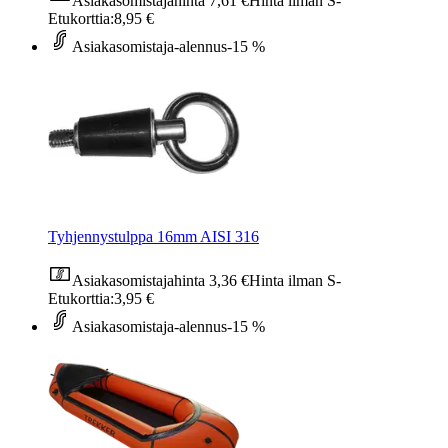
Asiakasomistajahinta
7,61 €
Hinta ilman S-
Etukorttia:
8,95 €
Asiakasomistaja-alennus
-15 %
Tyhjennystulppa 16mm AISI 316
Asiakasomistajahinta
3,36 €
Hinta ilman S-
Etukorttia:
3,95 €
Asiakasomistaja-alennus
-15 %