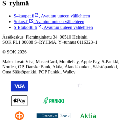
S–ryhmä
S–kaupat.fi
,
Avautuu uuteen välilehteen
Sokos.fi
,
Avautuu uuteen välilehteen
S-Etukortti.fi
,
Avautuu uuteen välilehteen
Ässäkeskus, Fleminginkatu 34, 00510 Helsinki
SOK PL1 00088 S–RYHMÄ,
Y–tunnus 0116323–1
© SOK 2026
Maksutavat
:
Visa, MasterCard, MobilePay, Apple Pay, S-Pankki,
Nordea, OP, Danske Bank, Aktia, Ålandsbanken, Säästöpankki,
Oma Säästöpankki, POP Pankki, Walley