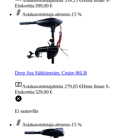
Asiakasomistajahinta
339,15 €
Hinta ilman S-
Etukorttia:
399,00 €
Asiakasomistaja-alennus
-15 %
Deep Sea Sähköperäm. Cruise 86LB
Asiakasomistajahinta
279,65 €
Hinta ilman S-
Etukorttia:
329,00 €
Ei saatavilla
Asiakasomistaja-alennus
-15 %