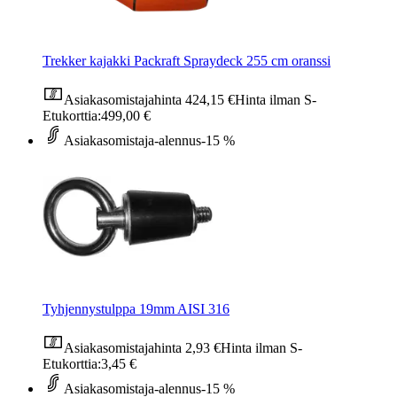
Trekker kajakki Packraft Spraydeck 255 cm oranssi
Asiakasomistajahinta
424,15 €
Hinta ilman S-
Etukorttia:
499,00 €
Asiakasomistaja-alennus
-15 %
Tyhjennystulppa 19mm AISI 316
Asiakasomistajahinta
2,93 €
Hinta ilman S-
Etukorttia:
3,45 €
Asiakasomistaja-alennus
-15 %