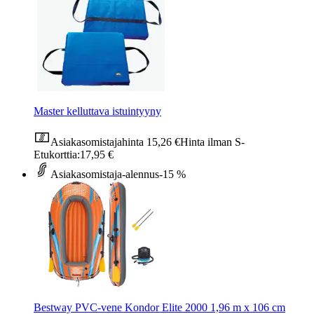
Master kelluttava istuintyyny
Asiakasomistajahinta
15,26 €
Hinta ilman S-
Etukorttia:
17,95 €
Asiakasomistaja-alennus
-15 %
Bestway PVC-vene Kondor Elite 2000 1,96 m x 106 cm