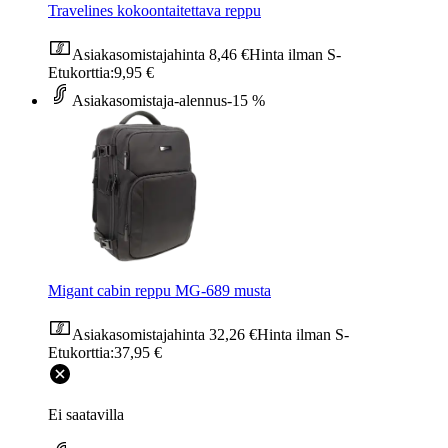
Travelines kokoontaitettava reppu
Asiakasomistajahinta
8,46 €
Hinta ilman S-
Etukorttia:
9,95 €
Asiakasomistaja-alennus
-15 %
Migant cabin reppu MG-689 musta
Asiakasomistajahinta
32,26 €
Hinta ilman S-
Etukorttia:
37,95 €
Ei saatavilla