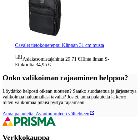
Cavalet tietokonereppu Klippan 31 cm musta
Asiakasomistajahinta
29,71 €
Hinta ilman S-
Etukorttia:
34,95 €
Onko valikoiman rajaaminen helppoa?
Löydätkö helposti oikean tuotteen? Saatko suodatettua ja järjestettyä
valikoimaa haluamallasi tavalla? Jos et, anna palautetta ja kerro
miten valikoimaa pitäisi pystyä rajaamaan.
Anna palautetta
,
Avautuu uuteen välilehteen
Verkkokauppa