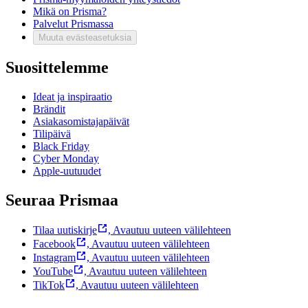
Mikä on Prisma?
Palvelut Prismassa
Muuta evästeasetuksia
Suosittelemme
Ideat ja inspiraatio
Brändit
Asiakasomistajapäivät
Tilipäivä
Black Friday
Cyber Monday
Apple-uutuudet
Seuraa Prismaa
Tilaa uutiskirje
,
Avautuu uuteen välilehteen
Facebook
,
Avautuu uuteen välilehteen
Instagram
,
Avautuu uuteen välilehteen
YouTube
,
Avautuu uuteen välilehteen
TikTok
,
Avautuu uuteen välilehteen