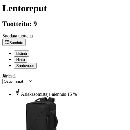
Lentoreput
Tuotteita: 9
Suodata tuotteita
Suodata
Brändi
Hinta
Saatavuus
Järjestä
Asiakasomistaja-alennus
-15 %