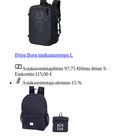
Björn Borg matkustusreppu L
Asiakasomistajahinta
97,75 €
Hinta ilman S-
Etukorttia:
115,00 €
Asiakasomistaja-alennus
-15 %