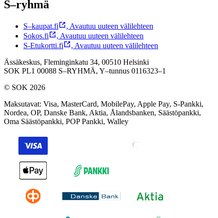
S–ryhmä
S–kaupat.fi
,
Avautuu uuteen välilehteen
Sokos.fi
,
Avautuu uuteen välilehteen
S-Etukortti.fi
,
Avautuu uuteen välilehteen
Ässäkeskus, Fleminginkatu 34, 00510 Helsinki
SOK PL1 00088 S–RYHMÄ,
Y–tunnus 0116323–1
© SOK 2026
Maksutavat
:
Visa, MasterCard, MobilePay, Apple Pay, S-Pankki,
Nordea, OP, Danske Bank, Aktia, Ålandsbanken, Säästöpankki,
Oma Säästöpankki, POP Pankki, Walley