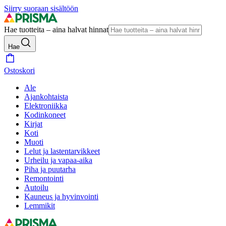
Siirry suoraan sisältöön
Hae tuotteita – aina halvat hinnat
Hae
Ostoskori
Ale
Ajankohtaista
Elektroniikka
Kodinkoneet
Kirjat
Koti
Muoti
Lelut ja lastentarvikkeet
Urheilu ja vapaa-aika
Piha ja puutarha
Remontointi
Autoilu
Kauneus ja hyvinvointi
Lemmikit