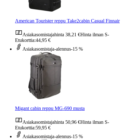
American Tourister reppu Take2cabin Casual Finnair
Asiakasomistajahinta
38,21 €
Hinta ilman S-
Etukorttia:
44,95 €
Asiakasomistaja-alennus
-15 %
Migant cabin reppu MG-690 musta
Asiakasomistajahinta
50,96 €
Hinta ilman S-
Etukorttia:
59,95 €
Asiakasomistaja-alennus
-15 %