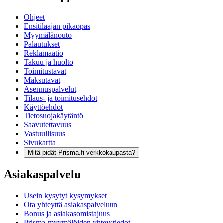
Ohjeet
Ensitilaajan pikaopas
Myymälänouto
Palautukset
Reklamaatio
Takuu ja huolto
Toimitustavat
Maksutavat
Asennuspalvelut
Tilaus- ja toimitusehdot
Käyttöehdot
Tietosuojakäytäntö
Saavutettavuus
Vastuullisuus
Sivukartta
Mitä pidät Prisma.fi-verkkokaupasta?
Asiakaspalvelu
Usein kysytyt kysymykset
Ota yhteyttä asiakaspalveluun
Bonus ja asiakasomistajuus
Prisma-myymälöiden yhteystiedot