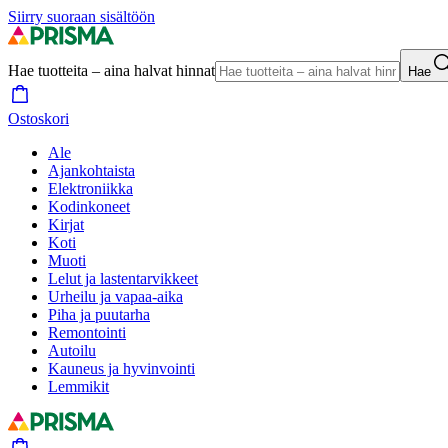
Siirry suoraan sisältöön
Hae tuotteita – aina halvat hinnat
Hae
Ostoskori
Ale
Ajankohtaista
Elektroniikka
Kodinkoneet
Kirjat
Koti
Muoti
Lelut ja lastentarvikkeet
Urheilu ja vapaa-aika
Piha ja puutarha
Remontointi
Autoilu
Kauneus ja hyvinvointi
Lemmikit