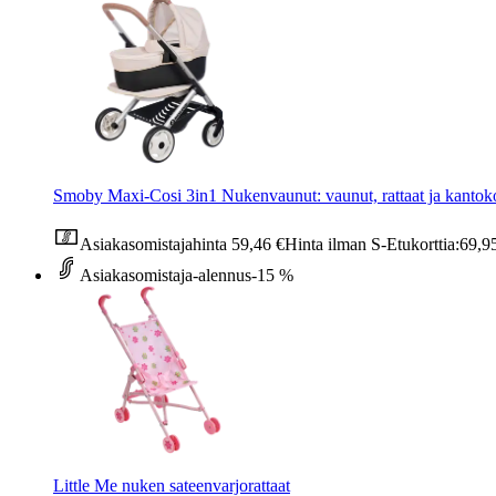
Smoby Maxi-Cosi 3in1 Nukenvaunut: vaunut, rattaat ja kanto
Asiakasomistajahinta
59,46 €
Hinta ilman S-Etukorttia:
69,9
Asiakasomistaja-alennus
-15 %
Little Me nuken sateenvarjorattaat