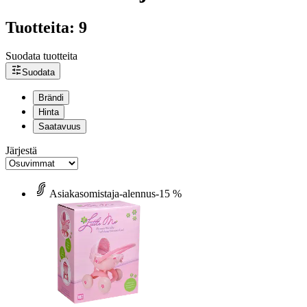
Tuotteita: 9
Suodata tuotteita
Suodata
Brändi
Hinta
Saatavuus
Järjestä
Asiakasomistaja-alennus
-15 %