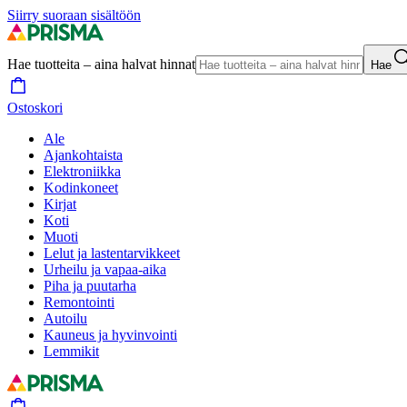
Siirry suoraan sisältöön
Hae tuotteita – aina halvat hinnat
Hae
Ostoskori
Ale
Ajankohtaista
Elektroniikka
Kodinkoneet
Kirjat
Koti
Muoti
Lelut ja lastentarvikkeet
Urheilu ja vapaa-aika
Piha ja puutarha
Remontointi
Autoilu
Kauneus ja hyvinvointi
Lemmikit