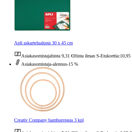
Apli askartelualusta 30 x 45 cm
Asiakasomistajahinta
9,31 €
Hinta ilman S-Etukorttia:
10,95
Asiakasomistaja-alennus
-15 %
Creativ Company bamburengas 3 kpl