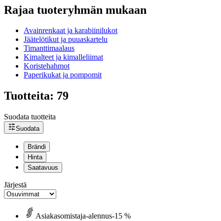
Rajaa tuoteryhmän mukaan
Avainrenkaat ja karabiinilukot
Jäätelötikut ja puuaskartelu
Timanttimaalaus
Kimalteet ja kimalleliimat
Koristehahmot
Paperikukat ja pompomit
Tuotteita: 79
Suodata tuotteita
Suodata
Brändi
Hinta
Saatavuus
Järjestä
Asiakasomistaja-alennus
-15 %