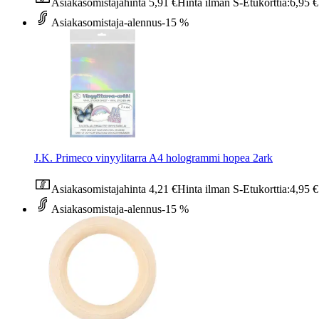
Asiakasomistajahinta
5,91 €
Hinta ilman S-Etukorttia:
6,95 €
Asiakasomistaja-alennus
-15 %
J.K. Primeco vinyylitarra A4 hologrammi hopea 2ark
Asiakasomistajahinta
4,21 €
Hinta ilman S-Etukorttia:
4,95 €
Asiakasomistaja-alennus
-15 %