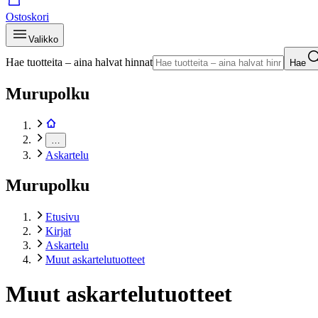
Ostoskori
Valikko
Hae tuotteita – aina halvat hinnat
Hae
Murupolku
…
Askartelu
Murupolku
Etusivu
Kirjat
Askartelu
Muut askartelutuotteet
Muut askartelutuotteet