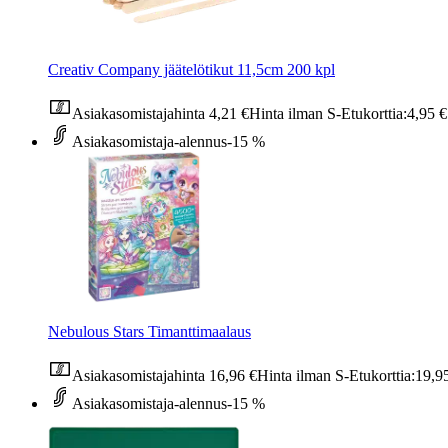
Creativ Company jäätelötikut 11,5cm 200 kpl
Asiakasomistajahinta
4,21 €
Hinta ilman S-Etukorttia:
4,95 €
Asiakasomistaja-alennus
-15 %
Nebulous Stars Timanttimaalaus
Asiakasomistajahinta
16,96 €
Hinta ilman S-Etukorttia:
19,9
Asiakasomistaja-alennus
-15 %