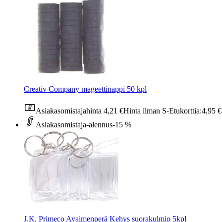
Creativ Company mageettinappi 50 kpl
Asiakasomistajahinta
4,21 €
Hinta ilman S-Etukorttia:
4,95 €
Asiakasomistaja-alennus
-15 %
J.K. Primeco Avaimenperä Kehys suorakulmio 5kpl