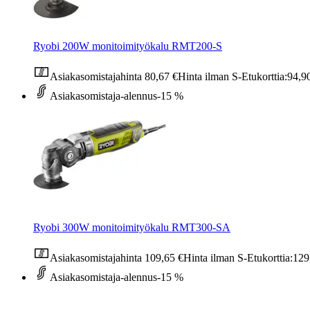
Ryobi 200W monitoimityökalu RMT200-S
Asiakasomistajahinta
80,67 €
Hinta ilman S-Etukorttia:
94,9
Asiakasomistaja-alennus
-15 %
Ryobi 300W monitoimityökalu RMT300-SA
Asiakasomistajahinta
109,65 €
Hinta ilman S-Etukorttia:
129
Asiakasomistaja-alennus
-15 %