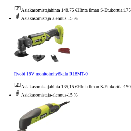
Asiakasomistajahinta
148,75 €
Hinta ilman S-Etukorttia:
175
Asiakasomistaja-alennus
-15 %
Ryobi 18V monitoimityökalu R18MT-0
Asiakasomistajahinta
135,15 €
Hinta ilman S-Etukorttia:
159
Asiakasomistaja-alennus
-15 %