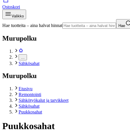
Ostoskori
Valikko
Hae tuotteita – aina halvat hinnat
Hae
Murupolku
…
Sähkösahat
Murupolku
Etusivu
Remontointi
Sähkötyökalut ja tarvikkeet
Sähkösahat
Puukkosahat
Puukkosahat