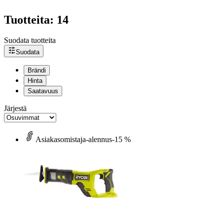
Tuotteita: 14
Suodata tuotteita
Suodata
Brändi
Hinta
Saatavuus
Järjestä
Asiakasomistaja-alennus
-15 %