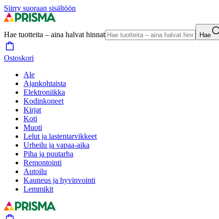
Siirry suoraan sisältöön
Hae tuotteita – aina halvat hinnat
Hae
Ostoskori
Ale
Ajankohtaista
Elektroniikka
Kodinkoneet
Kirjat
Koti
Muoti
Lelut ja lastentarvikkeet
Urheilu ja vapaa-aika
Piha ja puutarha
Remontointi
Autoilu
Kauneus ja hyvinvointi
Lemmikit