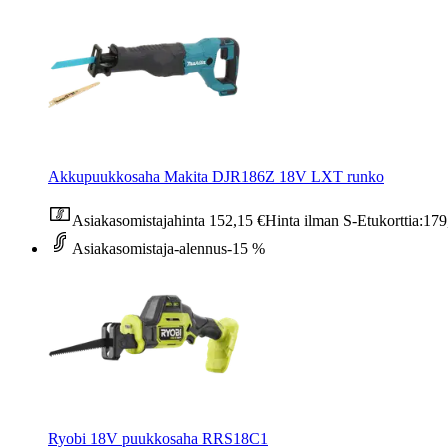
Akkupuukkosaha Makita DJR186Z 18V LXT runko
Asiakasomistajahinta
152,15 €
Hinta ilman S-Etukorttia:
179
Asiakasomistaja-alennus
-15 %
Ryobi 18V puukkosaha RRS18C1