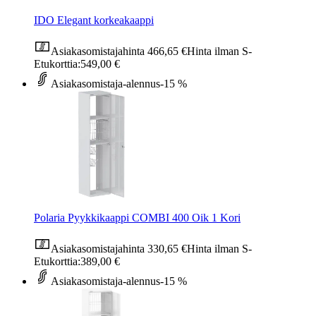
IDO Elegant korkeakaappi
Asiakasomistajahinta
466,65 €
Hinta ilman S-
Etukorttia:
549,00 €
Asiakasomistaja-alennus
-15 %
Polaria Pyykkikaappi COMBI 400 Oik 1 Kori
Asiakasomistajahinta
330,65 €
Hinta ilman S-
Etukorttia:
389,00 €
Asiakasomistaja-alennus
-15 %