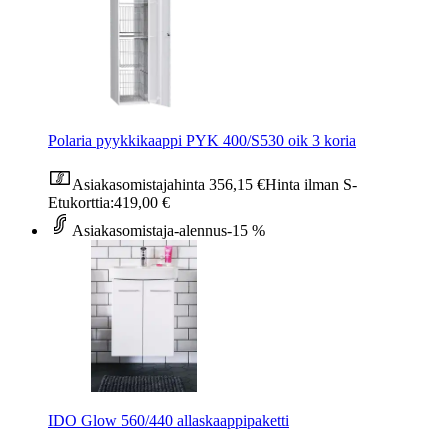
Polaria pyykkikaappi PYK 400/S530 oik 3 koria
Asiakasomistajahinta
356,15 €
Hinta ilman S-
Etukorttia:
419,00 €
Asiakasomistaja-alennus
-15 %
IDO Glow 560/440 allaskaappipaketti