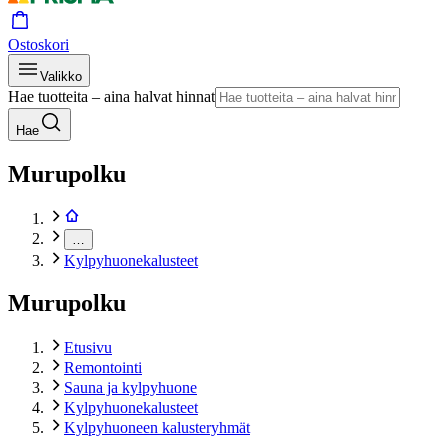
Ostoskori
Valikko
Hae tuotteita – aina halvat hinnat
Hae
Murupolku
…
Kylpyhuonekalusteet
Murupolku
Etusivu
Remontointi
Sauna ja kylpyhuone
Kylpyhuonekalusteet
Kylpyhuoneen kalusteryhmät