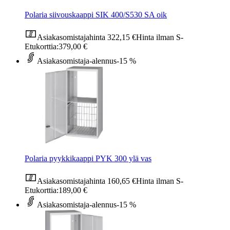
Polaria siivouskaappi SIK 400/S530 SA oik
Asiakasomistajahinta
322,15 €
Hinta ilman S-
Etukorttia:
379,00 €
Asiakasomistaja-alennus
-15 %
Polaria pyykkikaappi PYK 300 ylä vas
Asiakasomistajahinta
160,65 €
Hinta ilman S-
Etukorttia:
189,00 €
Asiakasomistaja-alennus
-15 %