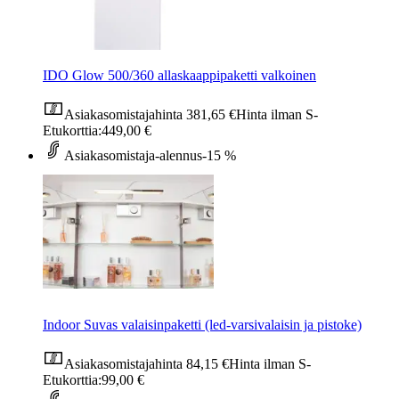
IDO Glow 500/360 allaskaappipaketti valkoinen
Asiakasomistajahinta
381,65 €
Hinta ilman S-
Etukorttia:
449,00 €
Asiakasomistaja-alennus
-15 %
Indoor Suvas valaisinpaketti (led-varsivalaisin ja pistoke)
Asiakasomistajahinta
84,15 €
Hinta ilman S-
Etukorttia:
99,00 €