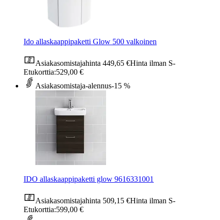
Ido allaskaappipaketti Glow 500 valkoinen
Asiakasomistajahinta
449,65 €
Hinta ilman S-
Etukorttia:
529,00 €
Asiakasomistaja-alennus
-15 %
IDO allaskaappipaketti glow 9616331001
Asiakasomistajahinta
509,15 €
Hinta ilman S-
Etukorttia:
599,00 €