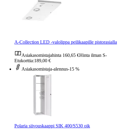
A-Collection LED -valolippa peilikaapille pistorasialla
Asiakasomistajahinta
160,65 €
Hinta ilman S-
Etukorttia:
189,00 €
Asiakasomistaja-alennus
-15 %
Polaria siivouskaappi SIK 400/S530 oik