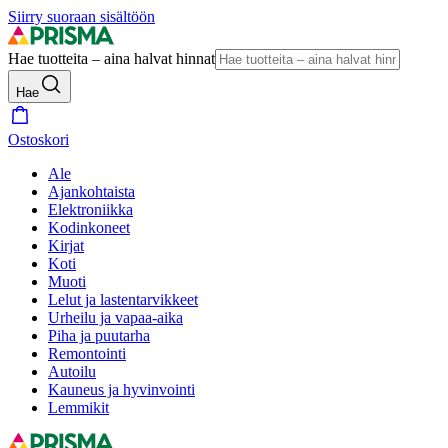
Siirry suoraan sisältöön
Hae tuotteita – aina halvat hinnat
Hae
Ostoskori
Ale
Ajankohtaista
Elektroniikka
Kodinkoneet
Kirjat
Koti
Muoti
Lelut ja lastentarvikkeet
Urheilu ja vapaa-aika
Piha ja puutarha
Remontointi
Autoilu
Kauneus ja hyvinvointi
Lemmikit