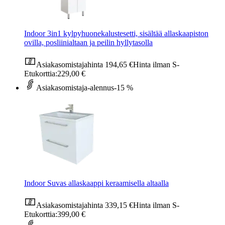
Indoor 3in1 kylpyhuonekalustesetti, sisältää allaskaapiston
ovilla, posliinialtaan ja peilin hyllytasolla
Asiakasomistajahinta
194,65 €
Hinta ilman S-
Etukorttia:
229,00 €
Asiakasomistaja-alennus
-15 %
Indoor Suvas allaskaappi keraamisella altaalla
Asiakasomistajahinta
339,15 €
Hinta ilman S-
Etukorttia:
399,00 €