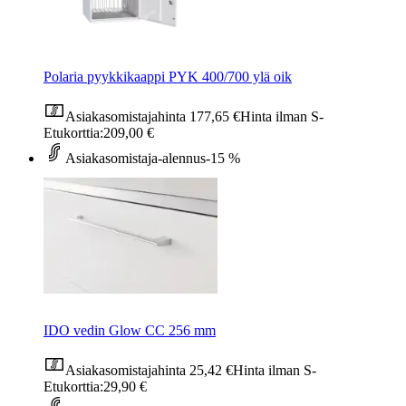
Polaria pyykkikaappi PYK 400/700 ylä oik
Asiakasomistajahinta
177,65 €
Hinta ilman S-
Etukorttia:
209,00 €
Asiakasomistaja-alennus
-15 %
IDO vedin Glow CC 256 mm
Asiakasomistajahinta
25,42 €
Hinta ilman S-
Etukorttia:
29,90 €