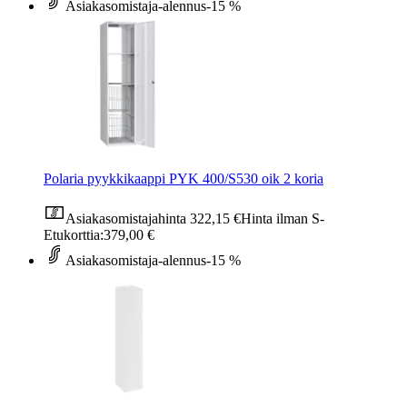
Asiakasomistaja-alennus
-15 %
Polaria pyykkikaappi PYK 400/S530 oik 2 koria
Asiakasomistajahinta
322,15 €
Hinta ilman S-
Etukorttia:
379,00 €
Asiakasomistaja-alennus
-15 %