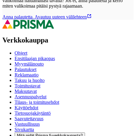
valikoimaa haluamallasi tavalla? Jos et, anna palautetta ja kerro
miten valikoimaa pitäisi pystyä rajaamaan.
Anna palautetta
,
Avautuu uuteen välilehteen
Verkkokauppa
Ohjeet
Ensitilaajan pikaopas
Myymälänouto
Palautukset
Reklamaatio
Takuu ja huolto
Toimitustavat
Maksutavat
Asennuspalvelut
Tilaus- ja toimitusehdot
Käyttöehdot
Tietosuojakäytäntö
Saavutettavuus
Vastuullisuus
Sivukartta
Mitä pidät Prisma.fi-verkkokaupasta?