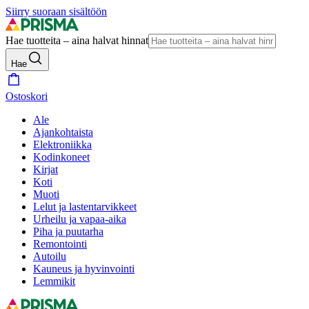
Siirry suoraan sisältöön
Hae tuotteita – aina halvat hinnat
Hae
Ostoskori
Ale
Ajankohtaista
Elektroniikka
Kodinkoneet
Kirjat
Koti
Muoti
Lelut ja lastentarvikkeet
Urheilu ja vapaa-aika
Piha ja puutarha
Remontointi
Autoilu
Kauneus ja hyvinvointi
Lemmikit