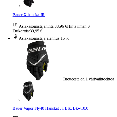
Bauer X hanska JR
Asiakasomistajahinta
33,96 €
Hinta ilman S-
Etukorttia:
39,95 €
Asiakasomistaja-alennus
-15 %
Tuotteesta on 1 värivaihtoehtoa
Bauer Vapor Fly40 Hanskat-Jr, Blk, Bkw10.0