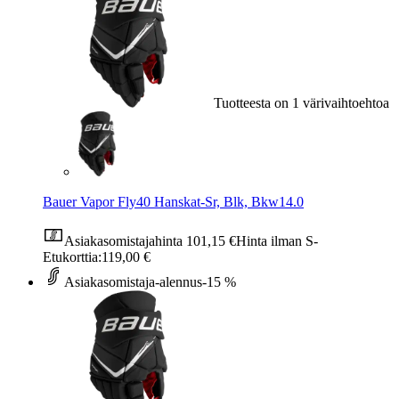
Tuotteesta on 1 värivaihtoehtoa
Bauer Vapor Fly40 Hanskat-Sr, Blk, Bkw14.0
Asiakasomistajahinta
101,15 €
Hinta ilman S-
Etukorttia:
119,00 €
Asiakasomistaja-alennus
-15 %