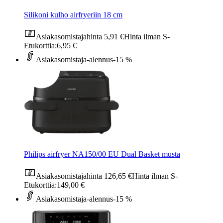
Silikoni kulho airfryeriin 18 cm
Asiakasomistajahinta
5,91 €
Hinta ilman S-
Etukorttia:
6,95 €
Asiakasomistaja-alennus
-15 %
Philips airfryer NA150/00 EU Dual Basket musta
Asiakasomistajahinta
126,65 €
Hinta ilman S-
Etukorttia:
149,00 €
Asiakasomistaja-alennus
-15 %