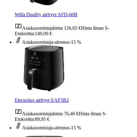
Wilfa Dualfry airfryer AFD-60B
Asiakasomistajahinta
126,65 €
Hinta ilman S-
Etukorttia:
149,00 €
Asiakasomistaja-alennus
-15 %
Electrolux airfryer EAF5B2
Asiakasomistajahinta
76,46 €
Hinta ilman S-
Etukorttia:
89,95 €
Asiakasomistaja-alennus
-15 %