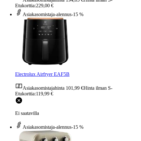
Etukorttia:
229,00 €
Asiakasomistaja-alennus
-15 %
Electrolux Airfryer EAF5B
Asiakasomistajahinta
101,99 €
Hinta ilman S-
Etukorttia:
119,99 €
Ei saatavilla
Asiakasomistaja-alennus
-15 %