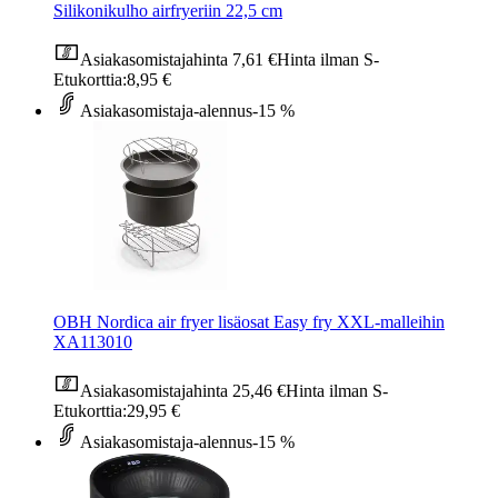
Silikonikulho airfryeriin 22,5 cm
Asiakasomistajahinta
7,61 €
Hinta ilman S-
Etukorttia:
8,95 €
Asiakasomistaja-alennus
-15 %
OBH Nordica air fryer lisäosat Easy fry XXL-malleihin
XA113010
Asiakasomistajahinta
25,46 €
Hinta ilman S-
Etukorttia:
29,95 €
Asiakasomistaja-alennus
-15 %