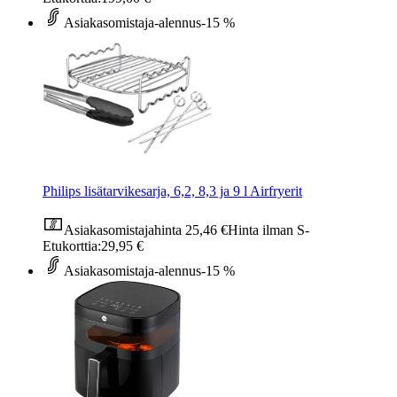
Asiakasomistaja-alennus
-15 %
Philips lisätarvikesarja, 6,2, 8,3 ja 9 l Airfryerit
Asiakasomistajahinta
25,46 €
Hinta ilman S-
Etukorttia:
29,95 €
Asiakasomistaja-alennus
-15 %