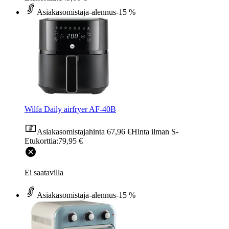
Asiakasomistaja-alennus
-15 %
Wilfa Daily airfryer AF-40B
Asiakasomistajahinta
67,96 €
Hinta ilman S-
Etukorttia:
79,95 €
Ei saatavilla
Asiakasomistaja-alennus
-15 %