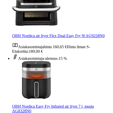
OBH Nordica air fryer Flex Dual Easy Fry 9l AG9228N0
Asiakasomistajahinta
160,65 €
Hinta ilman S-
Etukorttia:
189,00 €
Asiakasomistaja-alennus
-15 %
OBH Nordica Easy Fry Infrared air fryer 7 l, musta
AG8328N0