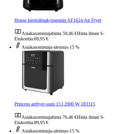
House kiertoilmakypsennin AF1624 Air Fryer
Asiakasomistajahinta
59,46 €
Hinta ilman S-
Etukorttia:
69,95 €
Asiakasomistaja-alennus
-15 %
Princess airfryer-uuni 15 l 2000 W 183315
Asiakasomistajahinta
76,46 €
Hinta ilman S-
Etukorttia:
89,95 €
Asiakasomistaja-alennus
-15 %