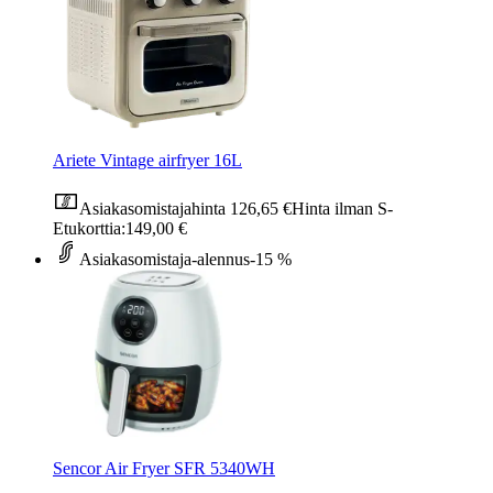
Ariete Vintage airfryer 16L
Asiakasomistajahinta
126,65 €
Hinta ilman S-
Etukorttia:
149,00 €
Asiakasomistaja-alennus
-15 %
Sencor Air Fryer SFR 5340WH