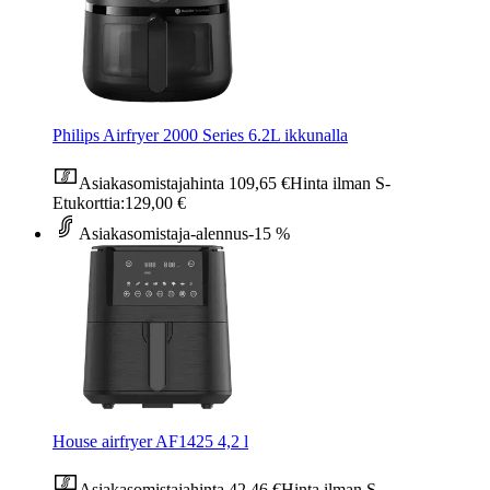
Philips Airfryer 2000 Series 6.2L ikkunalla
Asiakasomistajahinta
109,65 €
Hinta ilman S-
Etukorttia:
129,00 €
Asiakasomistaja-alennus
-15 %
House airfryer AF1425 4,2 l
Asiakasomistajahinta
42,46 €
Hinta ilman S-