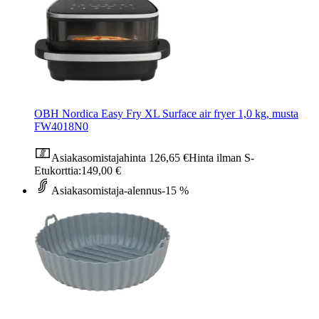
OBH Nordica Easy Fry XL Surface air fryer 1,0 kg, musta
FW4018N0
Asiakasomistajahinta
126,65 €
Hinta ilman S-
Etukorttia:
149,00 €
Asiakasomistaja-alennus
-15 %