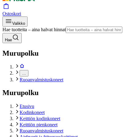
Ostoskori
Valikko
Hae tuotteita – aina halvat hinnat
Hae
Murupolku
…
Ruoanvalmistuskoneet
Murupolku
Etusivu
Kodinkoneet
Keittiön kodinkoneet
Keittiön pienkoneet
Ruoanvalmistuskoneet
Airfryerit ja friteerauskeittimet