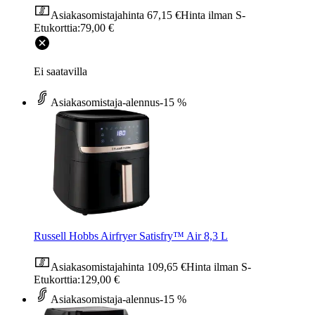
Asiakasomistajahinta
67,15 €
Hinta ilman S-
Etukorttia:
79,00 €
Ei saatavilla
Asiakasomistaja-alennus
-15 %
Russell Hobbs Airfryer Satisfry™ Air 8,3 L
Asiakasomistajahinta
109,65 €
Hinta ilman S-
Etukorttia:
129,00 €
Asiakasomistaja-alennus
-15 %