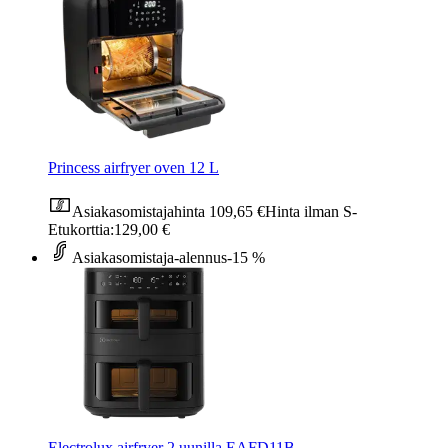
Princess airfryer oven 12 L
Asiakasomistajahinta
109,65 €
Hinta ilman S-
Etukorttia:
129,00 €
Asiakasomistaja-alennus
-15 %
Electrolux airfryer 2 uunilla EAFD11B