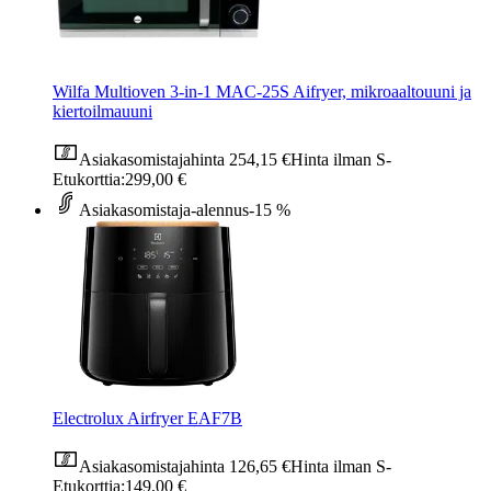
Wilfa Multioven 3-in-1 MAC-25S Aifryer, mikroaaltouuni ja
kiertoilmauuni
Asiakasomistajahinta
254,15 €
Hinta ilman S-
Etukorttia:
299,00 €
Asiakasomistaja-alennus
-15 %
Electrolux Airfryer EAF7B
Asiakasomistajahinta
126,65 €
Hinta ilman S-
Etukorttia:
149,00 €