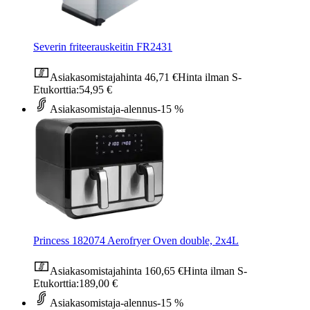
Severin friteerauskeitin FR2431
Asiakasomistajahinta
46,71 €
Hinta ilman S-
Etukorttia:
54,95 €
Asiakasomistaja-alennus
-15 %
Princess 182074 Aerofryer Oven double, 2x4L
Asiakasomistajahinta
160,65 €
Hinta ilman S-
Etukorttia:
189,00 €
Asiakasomistaja-alennus
-15 %