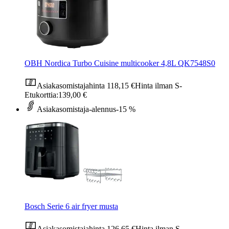
OBH Nordica Turbo Cuisine multicooker 4,8L QK7548S0
Asiakasomistajahinta
118,15 €
Hinta ilman S-
Etukorttia:
139,00 €
Asiakasomistaja-alennus
-15 %
Bosch Serie 6 air fryer musta
Asiakasomistajahinta
126,65 €
Hinta ilman S-