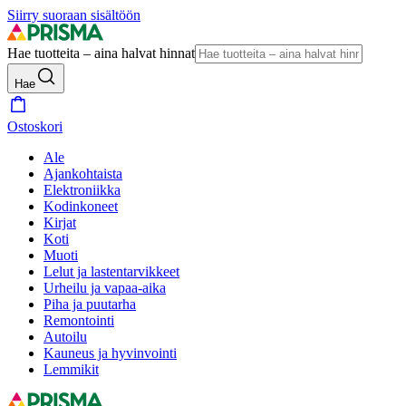
Siirry suoraan sisältöön
Hae tuotteita – aina halvat hinnat
Hae
Ostoskori
Ale
Ajankohtaista
Elektroniikka
Kodinkoneet
Kirjat
Koti
Muoti
Lelut ja lastentarvikkeet
Urheilu ja vapaa-aika
Piha ja puutarha
Remontointi
Autoilu
Kauneus ja hyvinvointi
Lemmikit