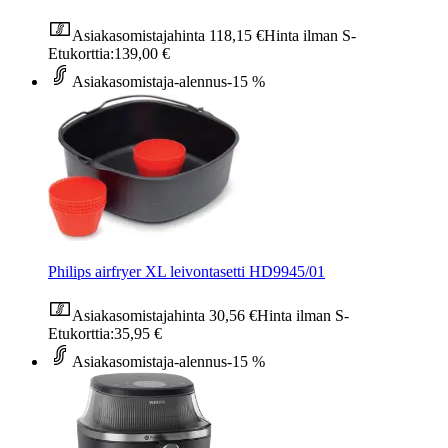
Asiakasomistajahinta
118,15 €
Hinta ilman S-
Etukorttia:
139,00 €
Asiakasomistaja-alennus
-15 %
Philips airfryer XL leivontasetti HD9945/01
Asiakasomistajahinta
30,56 €
Hinta ilman S-
Etukorttia:
35,95 €
Asiakasomistaja-alennus
-15 %