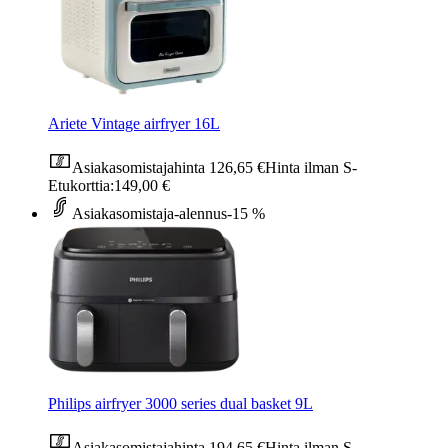
Ariete Vintage airfryer 16L
Asiakasomistajahinta
126,65 €
Hinta ilman S-
Etukorttia:
149,00 €
Asiakasomistaja-alennus
-15 %
Philips airfryer 3000 series dual basket 9L
Asiakasomistajahinta
194,65 €
Hinta ilman S-