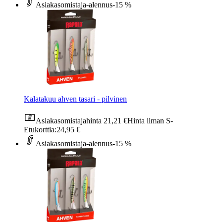
Asiakasomistaja-alennus
-15 %
Kalatakuu ahven tasari - pilvinen
Asiakasomistajahinta
21,21 €
Hinta ilman S-
Etukorttia:
24,95 €
Asiakasomistaja-alennus
-15 %