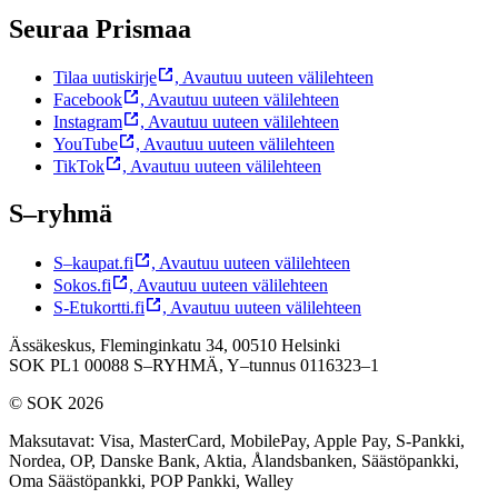
Seuraa Prismaa
Tilaa uutiskirje
,
Avautuu uuteen välilehteen
Facebook
,
Avautuu uuteen välilehteen
Instagram
,
Avautuu uuteen välilehteen
YouTube
,
Avautuu uuteen välilehteen
TikTok
,
Avautuu uuteen välilehteen
S–ryhmä
S–kaupat.fi
,
Avautuu uuteen välilehteen
Sokos.fi
,
Avautuu uuteen välilehteen
S-Etukortti.fi
,
Avautuu uuteen välilehteen
Ässäkeskus, Fleminginkatu 34, 00510 Helsinki
SOK PL1 00088 S–RYHMÄ,
Y–tunnus 0116323–1
© SOK 2026
Maksutavat
:
Visa, MasterCard, MobilePay, Apple Pay, S-Pankki,
Nordea, OP, Danske Bank, Aktia, Ålandsbanken, Säästöpankki,
Oma Säästöpankki, POP Pankki, Walley