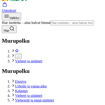
Ostoskori
Valikko
Hae tuotteita – aina halvat hinnat
Hae
Murupolku
…
Vieheet ja uistimet
Murupolku
Etusivu
Urheilu ja vapaa-aika
Kalastus
Vieheet ja uistimet
Viehesetit ja muut uistimet