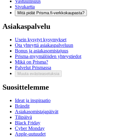
Vastuullisuus
Sivukartta
Mitä pidät Prisma.fi-verkkokaupasta?
Asiakaspalvelu
Usein kysytyt kysymykset
Ota yhteyttä asiakaspalveluun
Bonus ja asiakasomistajuus
Prisma-myymälöiden yhteystiedot
Mikä on Prisma?
Palvelut Prismassa
Muuta evästeasetuksia
Suosittelemme
Ideat ja inspiraatio
Brändit
Asiakasomistajapäivät
Tilipäivä
Black Friday
Cyber Monday
Apple-uutuudet