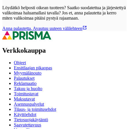
Löydätkö helposti oikean tuotteen? Saatko suodatettua ja järjestettyä
valikoimaa haluamallasi tavalla? Jos et, anna palautetta ja kerro
miten valikoimaa pitäisi pystyä rajaamaan.
Anna palautetta
,
Avautuu uuteen välilehteen
Verkkokauppa
Ohjeet
Ensitilaajan pikaopas
Myymälänouto
Palautukset
Reklamaatio
Takuu ja huolto
Toimitustavat
Maksutavat
Asennuspalvelut
Tilaus- ja toimitusehdot
Käyttöehdot
Tietosuojakäytäntö
Saavutettavuus