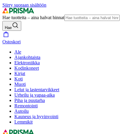
Siirry suoraan sisältöön
Hae tuotteita – aina halvat hinnat
Hae
Ostoskori
Ale
Ajankohtaista
Elektroniikka
Kodinkoneet
Kirjat
Koti
Muoti
Lelut ja lastentarvikkeet
Urheilu ja vapaa-aika
Piha ja puutarha
Remontointi
Autoilu
Kauneus ja hyvinvointi
Lemmikit