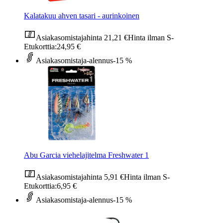
Kalatakuu ahven tasari - aurinkoinen
Asiakasomistajahinta
21,21 €
Hinta ilman S-
Etukorttia:
24,95 €
Asiakasomistaja-alennus
-15 %
Abu Garcia viehelajitelma Freshwater 1
Asiakasomistajahinta
5,91 €
Hinta ilman S-
Etukorttia:
6,95 €
Asiakasomistaja-alennus
-15 %