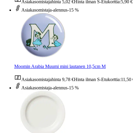
Asiakasomistajahinta
5,02 €
Hinta ilman S-Etukorttia:
5,90 €
Asiakasomistaja-alennus
-15 %
Moomin Arabia Muumi mini lautanen 10,5cm M
Asiakasomistajahinta
9,78 €
Hinta ilman S-Etukorttia:
11,50 
Asiakasomistaja-alennus
-15 %