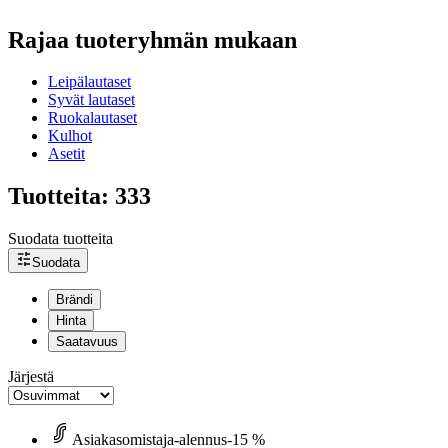
Rajaa tuoteryhmän mukaan
Leipälautaset
Syvät lautaset
Ruokalautaset
Kulhot
Asetit
Tuotteita: 333
Suodata tuotteita
Suodata
Brändi
Hinta
Saatavuus
Järjestä
Asiakasomistaja-alennus
-15 %