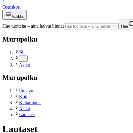
Ostoskori
Valikko
Hae tuotteita – aina halvat hinnat
Hae
Murupolku
…
Astiat
Murupolku
Etusivu
Koti
Kattaminen
Astiat
Lautaset
Lautaset