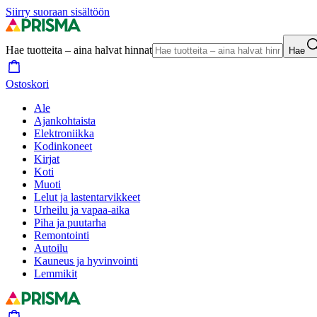
Siirry suoraan sisältöön
Hae tuotteita – aina halvat hinnat
Hae
Ostoskori
Ale
Ajankohtaista
Elektroniikka
Kodinkoneet
Kirjat
Koti
Muoti
Lelut ja lastentarvikkeet
Urheilu ja vapaa-aika
Piha ja puutarha
Remontointi
Autoilu
Kauneus ja hyvinvointi
Lemmikit