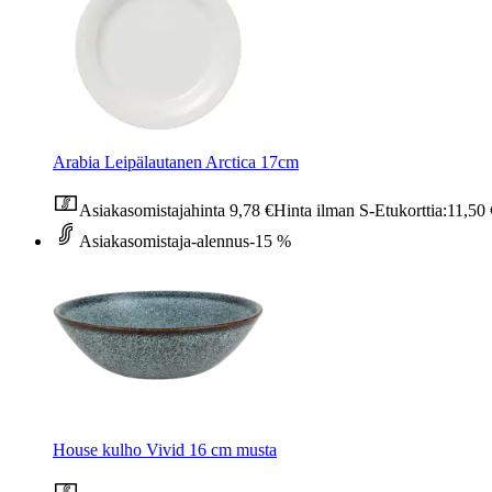
Arabia Leipälautanen Arctica 17cm
Asiakasomistajahinta
9,78 €
Hinta ilman S-Etukorttia:
11,50 
Asiakasomistaja-alennus
-15 %
House kulho Vivid 16 cm musta