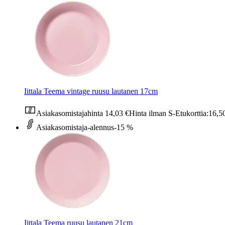
Iittala Teema vintage ruusu lautanen 17cm
Asiakasomistajahinta
14,03 €
Hinta ilman S-Etukorttia:
16,5
Asiakasomistaja-alennus
-15 %
Iittala Teema ruusu lautanen 21cm