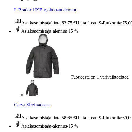
L.Brador 109B työhousut demim
Asiakasomistajahinta
63,75 €
Hinta ilman S-Etukorttia:
75,0
Asiakasomistaja-alennus
-15 %
Tuotteesta on 1 värivaihtoehtoa
Cerva Siret sadeasu
Asiakasomistajahinta
58,65 €
Hinta ilman S-Etukorttia:
69,0
Asiakasomistaja-alennus
-15 %