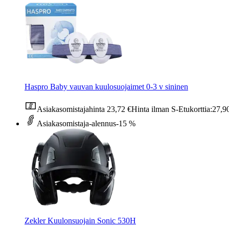
Haspro Baby vauvan kuulosuojaimet 0-3 v sininen
Asiakasomistajahinta
23,72 €
Hinta ilman S-Etukorttia:
27,9
Asiakasomistaja-alennus
-15 %
Zekler Kuulonsuojain Sonic 530H