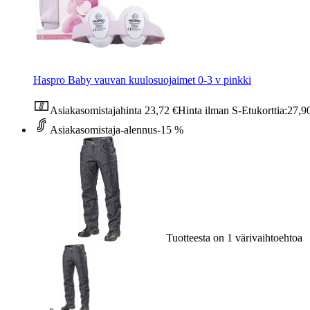
Haspro Baby vauvan kuulosuojaimet 0-3 v pinkki
Asiakasomistajahinta
23,72 €
Hinta ilman S-Etukorttia:
27,9
Asiakasomistaja-alennus
-15 %
Tuotteesta on 1 värivaihtoehtoa