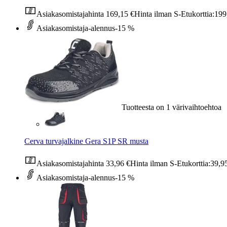
Asiakasomistajahinta
169,15 €
Hinta ilman S-Etukorttia:
199
Asiakasomistaja-alennus
-15 %
Tuotteesta on 1 värivaihtoehtoa
Cerva turvajalkine Gera S1P SR musta
Asiakasomistajahinta
33,96 €
Hinta ilman S-Etukorttia:
39,9
Asiakasomistaja-alennus
-15 %