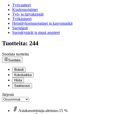
Työvaatteet
Kuulosuojaimet
Työ- ja turvakengät
Työkäsineet
Hengityksensuojaimet ja kasvomaskit
Suojalasit
Suojakypärät ja muut asusteet
Tuotteita: 244
Suodata tuotteita
Suodata
Brändi
Kokoluokka
Hinta
Saatavuus
Järjestä
Asiakasomistaja-alennus
-15 %