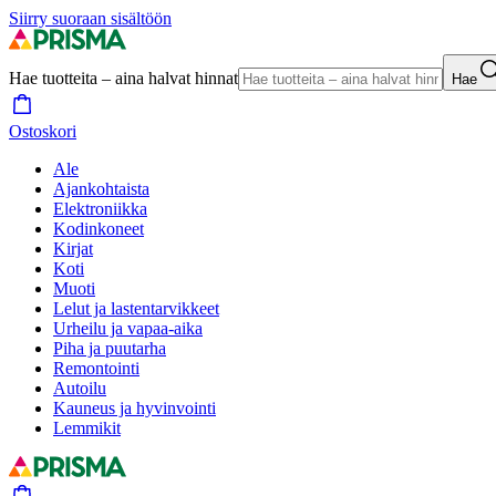
Siirry suoraan sisältöön
Hae tuotteita – aina halvat hinnat
Hae
Ostoskori
Ale
Ajankohtaista
Elektroniikka
Kodinkoneet
Kirjat
Koti
Muoti
Lelut ja lastentarvikkeet
Urheilu ja vapaa-aika
Piha ja puutarha
Remontointi
Autoilu
Kauneus ja hyvinvointi
Lemmikit