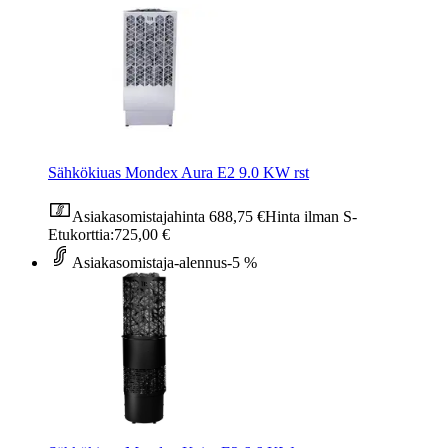
Sähkökiuas Mondex Aura E2 9.0 KW rst
Asiakasomistajahinta
688,75 €
Hinta ilman S-
Etukorttia:
725,00 €
Asiakasomistaja-alennus
-5 %