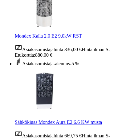
Mondex Kalla 2.0 E2 9,0kW RST
Asiakasomistajahinta
836,00 €
Hinta ilman S-
Etukorttia:
880,00 €
Asiakasomistaja-alennus
-5 %
Sähkökiuas Mondex Aura E2 6.6 KW musta
Asiakasomistajahinta
669,75 €
Hinta ilman S-