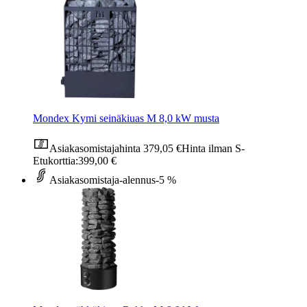
Mondex Kymi seinäkiuas M 8,0 kW musta
Asiakasomistajahinta
379,05 €
Hinta ilman S-
Etukorttia:
399,00 €
Asiakasomistaja-alennus
-5 %