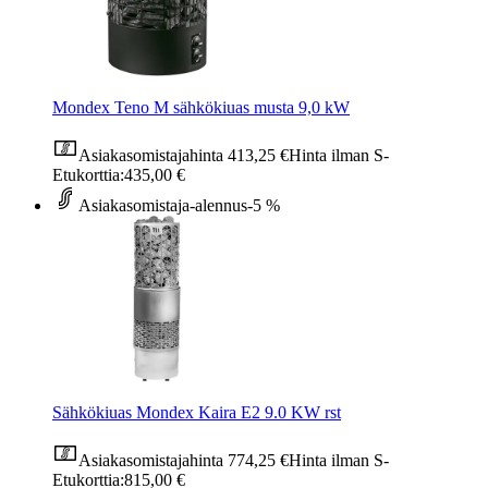
Mondex Teno M sähkökiuas musta 9,0 kW
Asiakasomistajahinta
413,25 €
Hinta ilman S-
Etukorttia:
435,00 €
Asiakasomistaja-alennus
-5 %
Sähkökiuas Mondex Kaira E2 9.0 KW rst
Asiakasomistajahinta
774,25 €
Hinta ilman S-
Etukorttia:
815,00 €