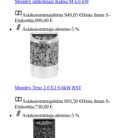
Mondex sähkökiuas Rakka M 6.6 kW
Asiakasomistajahinta
949,05 €
Hinta ilman S-
Etukorttia:
999,00 €
Asiakasomistaja-alennus
-5 %
Mondex Teno 2.0 E2 6,6kW RST
Asiakasomistajahinta
693,50 €
Hinta ilman S-
Etukorttia:
730,00 €
Asiakasomistaja-alennus
-5 %