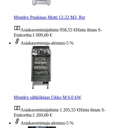
Mondex Puukiuas Motti 12-22 M3, Rst
Asiakasomistajahinta
958,55 €
Hinta ilman S-
Etukorttia:
1 009,00 €
Asiakasomistaja-alennus
-5 %
Mondex sähkökiuas Ukko M 6.0 kW
Asiakasomistajahinta
1 205,55 €
Hinta ilman S-
Etukorttia:
1 269,00 €
Asiakasomistaja-alennus
-5 %