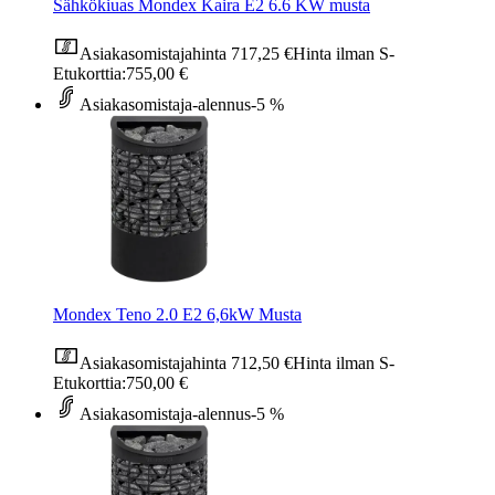
Sähkökiuas Mondex Kaira E2 6.6 KW musta
Asiakasomistajahinta
717,25 €
Hinta ilman S-
Etukorttia:
755,00 €
Asiakasomistaja-alennus
-5 %
Mondex Teno 2.0 E2 6,6kW Musta
Asiakasomistajahinta
712,50 €
Hinta ilman S-
Etukorttia:
750,00 €
Asiakasomistaja-alennus
-5 %