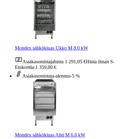
Mondex sähkökiuas Ukko M 8.0 kW
Asiakasomistajahinta
1 291,05 €
Hinta ilman S-
Etukorttia:
1 359,00 €
Asiakasomistaja-alennus
-5 %
Mondex sähkökiuas Ahti M 6.0 kW