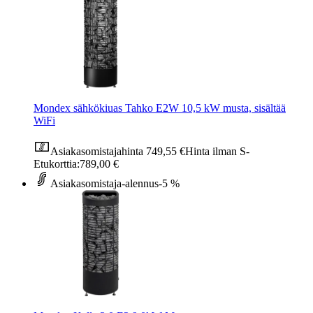
Mondex sähkökiuas Tahko E2W 10,5 kW musta, sisältää
WiFi
Asiakasomistajahinta
749,55 €
Hinta ilman S-
Etukorttia:
789,00 €
Asiakasomistaja-alennus
-5 %