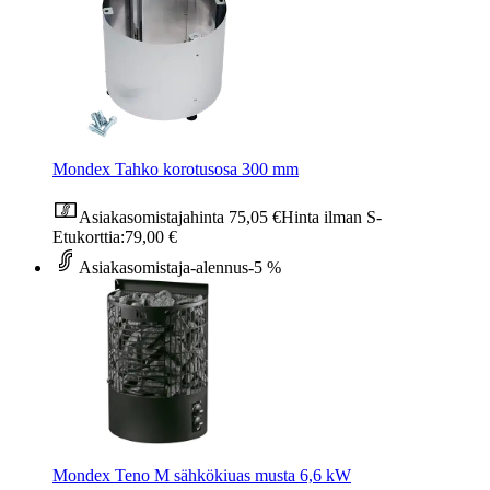
Mondex Tahko korotusosa 300 mm
Asiakasomistajahinta
75,05 €
Hinta ilman S-
Etukorttia:
79,00 €
Asiakasomistaja-alennus
-5 %
Mondex Teno M sähkökiuas musta 6,6 kW