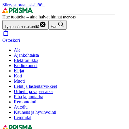
Siirry suoraan sisältöön
Hae tuotteita – aina halvat hinnat
Tyhjennä hakukenttä
Hae
Ostoskori
Ale
Ajankohtaista
Elektroniikka
Kodinkoneet
Kirjat
Koti
Muoti
Lelut ja lastentarvikkeet
Urheilu ja vapaa-aika
Piha ja puutarha
Remontointi
Autoilu
Kauneus ja hyvinvointi
Lemmikit