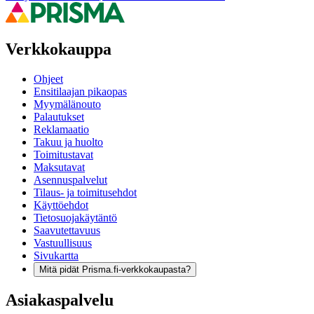
Verkkokauppa
Ohjeet
Ensitilaajan pikaopas
Myymälänouto
Palautukset
Reklamaatio
Takuu ja huolto
Toimitustavat
Maksutavat
Asennuspalvelut
Tilaus- ja toimitusehdot
Käyttöehdot
Tietosuojakäytäntö
Saavutettavuus
Vastuullisuus
Sivukartta
Mitä pidät Prisma.fi-verkkokaupasta?
Asiakaspalvelu