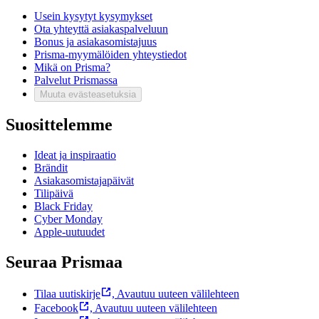
Usein kysytyt kysymykset
Ota yhteyttä asiakaspalveluun
Bonus ja asiakasomistajuus
Prisma-myymälöiden yhteystiedot
Mikä on Prisma?
Palvelut Prismassa
Muuta evästeasetuksia
Suosittelemme
Ideat ja inspiraatio
Brändit
Asiakasomistajapäivät
Tilipäivä
Black Friday
Cyber Monday
Apple-uutuudet
Seuraa Prismaa
Tilaa uutiskirje
,
Avautuu uuteen välilehteen
Facebook
,
Avautuu uuteen välilehteen