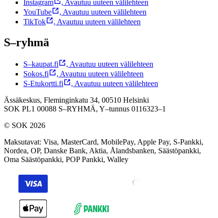
Instagram
,
Avautuu uuteen välilehteen
YouTube
,
Avautuu uuteen välilehteen
TikTok
,
Avautuu uuteen välilehteen
S–ryhmä
S–kaupat.fi
,
Avautuu uuteen välilehteen
Sokos.fi
,
Avautuu uuteen välilehteen
S-Etukortti.fi
,
Avautuu uuteen välilehteen
Ässäkeskus, Fleminginkatu 34, 00510 Helsinki
SOK PL1 00088 S–RYHMÄ,
Y–tunnus 0116323–1
© SOK 2026
Maksutavat
:
Visa, MasterCard, MobilePay, Apple Pay, S-Pankki,
Nordea, OP, Danske Bank, Aktia, Ålandsbanken, Säästöpankki,
Oma Säästöpankki, POP Pankki, Walley