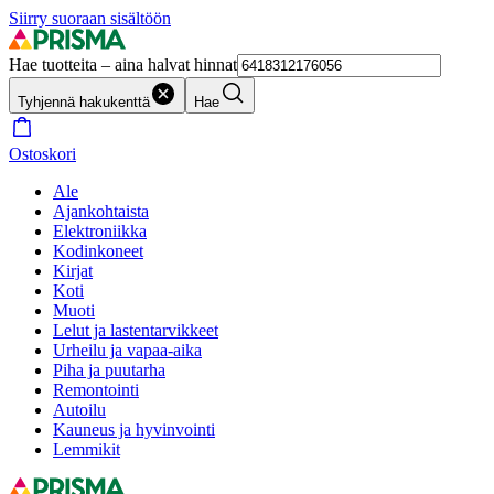
Siirry suoraan sisältöön
Hae tuotteita – aina halvat hinnat
Tyhjennä hakukenttä
Hae
Ostoskori
Ale
Ajankohtaista
Elektroniikka
Kodinkoneet
Kirjat
Koti
Muoti
Lelut ja lastentarvikkeet
Urheilu ja vapaa-aika
Piha ja puutarha
Remontointi
Autoilu
Kauneus ja hyvinvointi
Lemmikit