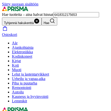
Siirry suoraan sisältöön
Hae tuotteita – aina halvat hinnat
Tyhjennä hakukenttä
Hae
Ostoskori
Ale
Ajankohtaista
Elektroniikka
Kodinkoneet
Kirjat
Koti
Muoti
Lelut ja lastentarvikkeet
Urheilu ja vapaa-aika
Piha ja puutarha
Remontointi
Autoilu
Kauneus ja hyvinvointi
Lemmikit