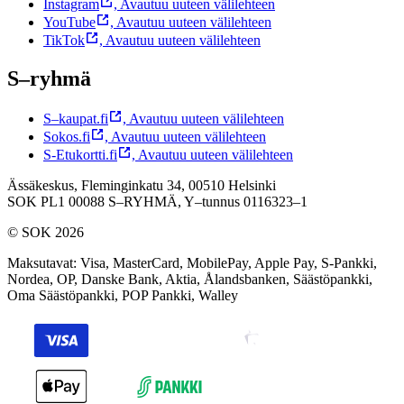
Instagram
,
Avautuu uuteen välilehteen
YouTube
,
Avautuu uuteen välilehteen
TikTok
,
Avautuu uuteen välilehteen
S–ryhmä
S–kaupat.fi
,
Avautuu uuteen välilehteen
Sokos.fi
,
Avautuu uuteen välilehteen
S-Etukortti.fi
,
Avautuu uuteen välilehteen
Ässäkeskus, Fleminginkatu 34, 00510 Helsinki
SOK PL1 00088 S–RYHMÄ,
Y–tunnus 0116323–1
© SOK 2026
Maksutavat
:
Visa, MasterCard, MobilePay, Apple Pay, S-Pankki,
Nordea, OP, Danske Bank, Aktia, Ålandsbanken, Säästöpankki,
Oma Säästöpankki, POP Pankki, Walley