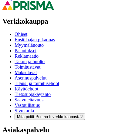
Verkkokauppa
Ohjeet
Ensitilaajan pikaopas
Myymälänouto
Palautukset
Reklamaatio
Takuu ja huolto
Toimitustavat
Maksutavat
Asennuspalvelut
Tilaus- ja toimitusehdot
Käyttöehdot
Tietosuojakäytäntö
Saavutettavuus
Vastuullisuus
Sivukartta
Mitä pidät Prisma.fi-verkkokaupasta?
Asiakaspalvelu