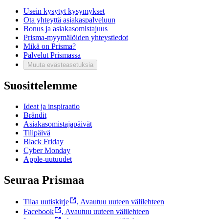
Usein kysytyt kysymykset
Ota yhteyttä asiakaspalveluun
Bonus ja asiakasomistajuus
Prisma-myymälöiden yhteystiedot
Mikä on Prisma?
Palvelut Prismassa
Muuta evästeasetuksia
Suosittelemme
Ideat ja inspiraatio
Brändit
Asiakasomistajapäivät
Tilipäivä
Black Friday
Cyber Monday
Apple-uutuudet
Seuraa Prismaa
Tilaa uutiskirje
,
Avautuu uuteen välilehteen
Facebook
,
Avautuu uuteen välilehteen