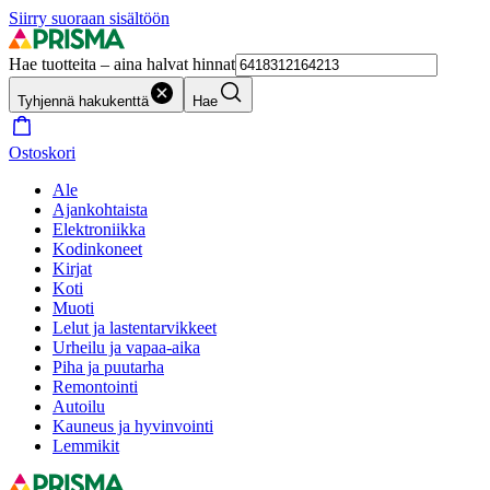
Siirry suoraan sisältöön
Hae tuotteita – aina halvat hinnat
Tyhjennä hakukenttä
Hae
Ostoskori
Ale
Ajankohtaista
Elektroniikka
Kodinkoneet
Kirjat
Koti
Muoti
Lelut ja lastentarvikkeet
Urheilu ja vapaa-aika
Piha ja puutarha
Remontointi
Autoilu
Kauneus ja hyvinvointi
Lemmikit