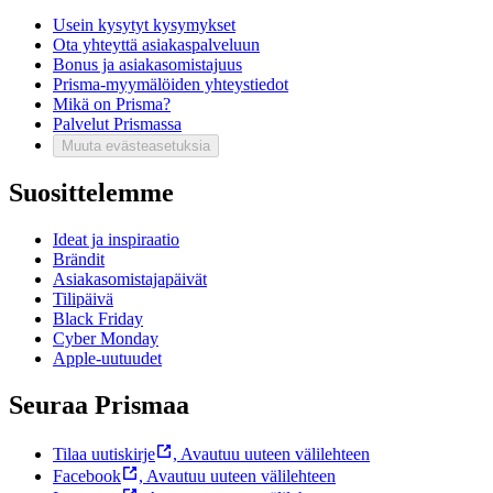
Usein kysytyt kysymykset
Ota yhteyttä asiakaspalveluun
Bonus ja asiakasomistajuus
Prisma-myymälöiden yhteystiedot
Mikä on Prisma?
Palvelut Prismassa
Muuta evästeasetuksia
Suosittelemme
Ideat ja inspiraatio
Brändit
Asiakasomistajapäivät
Tilipäivä
Black Friday
Cyber Monday
Apple-uutuudet
Seuraa Prismaa
Tilaa uutiskirje
,
Avautuu uuteen välilehteen
Facebook
,
Avautuu uuteen välilehteen