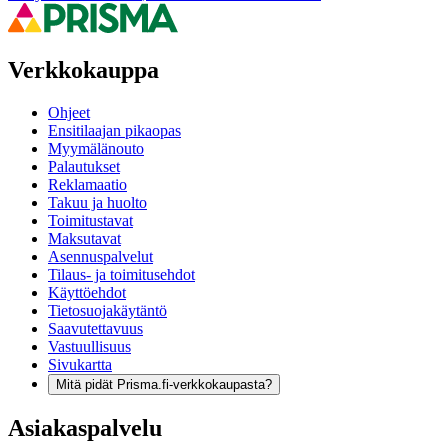
Verkkokauppa
Ohjeet
Ensitilaajan pikaopas
Myymälänouto
Palautukset
Reklamaatio
Takuu ja huolto
Toimitustavat
Maksutavat
Asennuspalvelut
Tilaus- ja toimitusehdot
Käyttöehdot
Tietosuojakäytäntö
Saavutettavuus
Vastuullisuus
Sivukartta
Mitä pidät Prisma.fi-verkkokaupasta?
Asiakaspalvelu