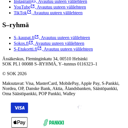
Instagram
,
Avautuu uuteen välilehteen
YouTube
,
Avautuu uuteen välilehteen
TikTok
,
Avautuu uuteen välilehteen
S–ryhmä
S–kaupat.fi
,
Avautuu uuteen välilehteen
Sokos.fi
,
Avautuu uuteen välilehteen
S-Etukortti.fi
,
Avautuu uuteen välilehteen
Ässäkeskus, Fleminginkatu 34, 00510 Helsinki
SOK PL1 00088 S–RYHMÄ,
Y–tunnus 0116323–1
© SOK 2026
Maksutavat
:
Visa, MasterCard, MobilePay, Apple Pay, S-Pankki,
Nordea, OP, Danske Bank, Aktia, Ålandsbanken, Säästöpankki,
Oma Säästöpankki, POP Pankki, Walley