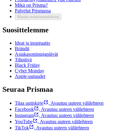
Mikä on Prisma?
Palvelut Prismassa
Muuta evästeasetuksia
Suosittelemme
Ideat ja inspiraatio
Brändit
Asiakasomistajapäivät
Tilipäivä
Black Friday
Cyber Monday
Apple-uutuudet
Seuraa Prismaa
Tilaa uutiskirje
,
Avautuu uuteen välilehteen
Facebook
,
Avautuu uuteen välilehteen
Instagram
,
Avautuu uuteen välilehteen
YouTube
,
Avautuu uuteen välilehteen
TikTok
,
Avautuu uuteen välilehteen