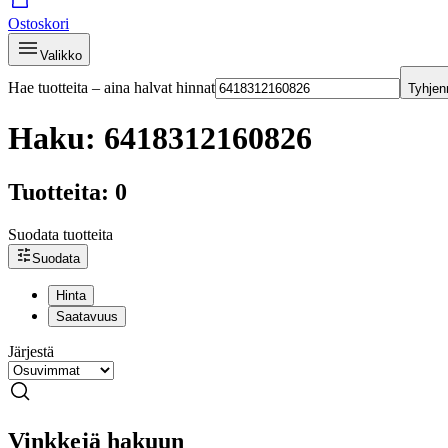
Ostoskori
Valikko
Hae tuotteita – aina halvat hinnat
Tyhjen
Haku: 6418312160826
Tuotteita: 0
Suodata tuotteita
Suodata
Hinta
Saatavuus
Järjestä
Vinkkejä hakuun