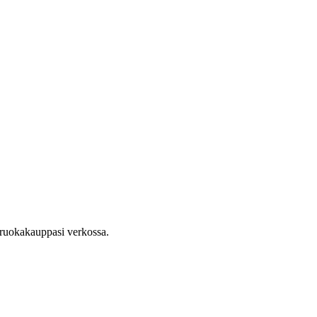
n ruokakauppasi verkossa.