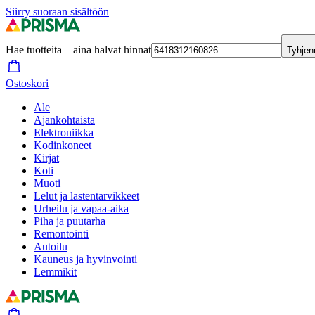
Siirry suoraan sisältöön
Hae tuotteita – aina halvat hinnat
Tyhjen
Ostoskori
Ale
Ajankohtaista
Elektroniikka
Kodinkoneet
Kirjat
Koti
Muoti
Lelut ja lastentarvikkeet
Urheilu ja vapaa-aika
Piha ja puutarha
Remontointi
Autoilu
Kauneus ja hyvinvointi
Lemmikit