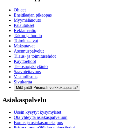
Ohjeet
Ensitilaajan pikaopas
Myymälänouto
Palautukset
Reklamaatio
Takuu ja huolto
Toimitustavat
Maksutavat
Asennuspalvelut
Tilaus- ja toimitusehdot
Käyttöehdot
Tietosuojakäytäntö
Saavutettavuus
Vastuullisuus
Sivukartta
Mitä pidät Prisma.fi-verkkokaupasta?
Asiakaspalvelu
Usein kysytyt kysymykset
Ota yhteyttä asiakaspalveluun
Bonus ja asiakasomistajuus
Prisma-myymälöiden yhteystiedot