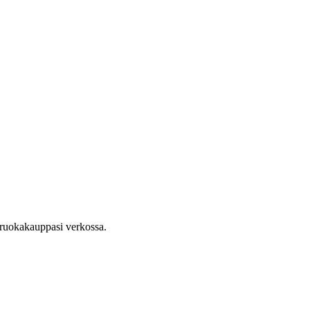
n ruokakauppasi verkossa.