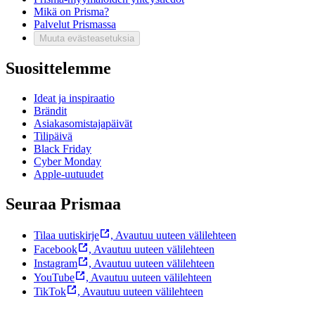
Mikä on Prisma?
Palvelut Prismassa
Muuta evästeasetuksia
Suosittelemme
Ideat ja inspiraatio
Brändit
Asiakasomistajapäivät
Tilipäivä
Black Friday
Cyber Monday
Apple-uutuudet
Seuraa Prismaa
Tilaa uutiskirje
,
Avautuu uuteen välilehteen
Facebook
,
Avautuu uuteen välilehteen
Instagram
,
Avautuu uuteen välilehteen
YouTube
,
Avautuu uuteen välilehteen
TikTok
,
Avautuu uuteen välilehteen