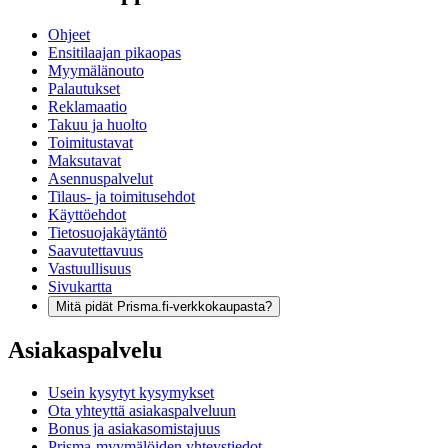
Ohjeet
Ensitilaajan pikaopas
Myymälänouto
Palautukset
Reklamaatio
Takuu ja huolto
Toimitustavat
Maksutavat
Asennuspalvelut
Tilaus- ja toimitusehdot
Käyttöehdot
Tietosuojakäytäntö
Saavutettavuus
Vastuullisuus
Sivukartta
Mitä pidät Prisma.fi-verkkokaupasta?
Asiakaspalvelu
Usein kysytyt kysymykset
Ota yhteyttä asiakaspalveluun
Bonus ja asiakasomistajuus
Prisma-myymälöiden yhteystiedot