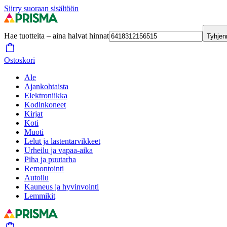
Siirry suoraan sisältöön
Hae tuotteita – aina halvat hinnat
Tyhjen
Ostoskori
Ale
Ajankohtaista
Elektroniikka
Kodinkoneet
Kirjat
Koti
Muoti
Lelut ja lastentarvikkeet
Urheilu ja vapaa-aika
Piha ja puutarha
Remontointi
Autoilu
Kauneus ja hyvinvointi
Lemmikit