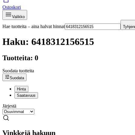
Ostoskori
Valikko
Hae tuotteita – aina halvat hinnat
Tyhjen
Haku: 6418312156515
Tuotteita: 0
Suodata tuotteita
Suodata
Hinta
Saatavuus
Järjestä
Vinkkejä hakuun