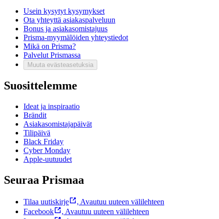
Usein kysytyt kysymykset
Ota yhteyttä asiakaspalveluun
Bonus ja asiakasomistajuus
Prisma-myymälöiden yhteystiedot
Mikä on Prisma?
Palvelut Prismassa
Muuta evästeasetuksia
Suosittelemme
Ideat ja inspiraatio
Brändit
Asiakasomistajapäivät
Tilipäivä
Black Friday
Cyber Monday
Apple-uutuudet
Seuraa Prismaa
Tilaa uutiskirje
,
Avautuu uuteen välilehteen
Facebook
,
Avautuu uuteen välilehteen