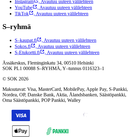
Instagram
,
Avautuu uuteen välilehteen
YouTube
,
Avautuu uuteen välilehteen
TikTok
,
Avautuu uuteen välilehteen
S–ryhmä
S–kaupat.fi
,
Avautuu uuteen välilehteen
Sokos.fi
,
Avautuu uuteen välilehteen
S-Etukortti.fi
,
Avautuu uuteen välilehteen
Ässäkeskus, Fleminginkatu 34, 00510 Helsinki
SOK PL1 00088 S–RYHMÄ,
Y–tunnus 0116323–1
© SOK 2026
Maksutavat
:
Visa, MasterCard, MobilePay, Apple Pay, S-Pankki,
Nordea, OP, Danske Bank, Aktia, Ålandsbanken, Säästöpankki,
Oma Säästöpankki, POP Pankki, Walley