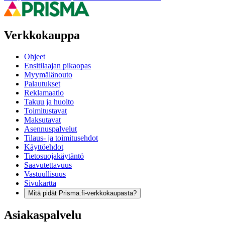
Verkkokauppa
Ohjeet
Ensitilaajan pikaopas
Myymälänouto
Palautukset
Reklamaatio
Takuu ja huolto
Toimitustavat
Maksutavat
Asennuspalvelut
Tilaus- ja toimitusehdot
Käyttöehdot
Tietosuojakäytäntö
Saavutettavuus
Vastuullisuus
Sivukartta
Mitä pidät Prisma.fi-verkkokaupasta?
Asiakaspalvelu