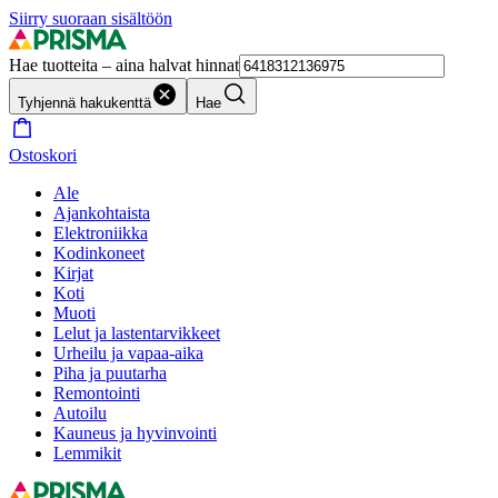
Siirry suoraan sisältöön
Hae tuotteita – aina halvat hinnat
Tyhjennä hakukenttä
Hae
Ostoskori
Ale
Ajankohtaista
Elektroniikka
Kodinkoneet
Kirjat
Koti
Muoti
Lelut ja lastentarvikkeet
Urheilu ja vapaa-aika
Piha ja puutarha
Remontointi
Autoilu
Kauneus ja hyvinvointi
Lemmikit