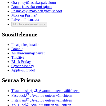
Ota yhteyttä asiakaspalveluun
Bonus ja asiakasomistajuus
Prisma-myymälöiden yhteystiedot
Mikä on Prisma?
Palvelut Prismassa
Muuta evästeasetuksia
Suosittelemme
Ideat ja inspiraatio
Brändit
Asiakasomistajapäivät
Tilipäivä
Black Friday
Cyber Monday
Apple-uutuudet
Seuraa Prismaa
Tilaa uutiskirje
,
Avautuu uuteen välilehteen
Facebook
,
Avautuu uuteen välilehteen
Instagram
,
Avautuu uuteen välilehteen
YouTube
,
Avautuu uuteen välilehteen