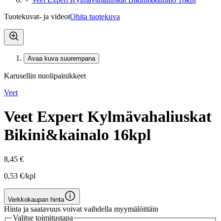
Tuotekuvat- ja videot
Ohita tuotekuva
Avaa kuva suurempana
Karusellin nuolipainikkeet
Veet
Veet Expert Kylmävahaliuskat
Bikini&kainalo 16kpl
8,45 €
0,53 €/kpl
Verkkokaupan hinta
Hinta ja saatavuus voivat vaihdella myymälöittäin
Valitse toimitustapa