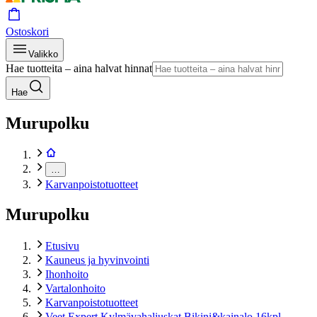
Ostoskori
Valikko
Hae tuotteita – aina halvat hinnat
Hae
Murupolku
…
Karvanpoistotuotteet
Murupolku
Etusivu
Kauneus ja hyvinvointi
Ihonhoito
Vartalonhoito
Karvanpoistotuotteet
Veet Expert Kylmävahaliuskat Bikini&kainalo 16kpl