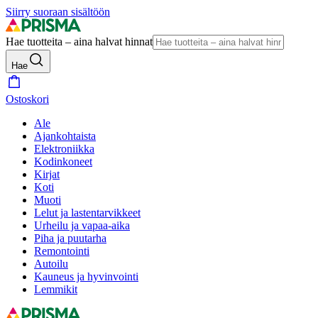
Siirry suoraan sisältöön
Hae tuotteita – aina halvat hinnat
Hae
Ostoskori
Ale
Ajankohtaista
Elektroniikka
Kodinkoneet
Kirjat
Koti
Muoti
Lelut ja lastentarvikkeet
Urheilu ja vapaa-aika
Piha ja puutarha
Remontointi
Autoilu
Kauneus ja hyvinvointi
Lemmikit