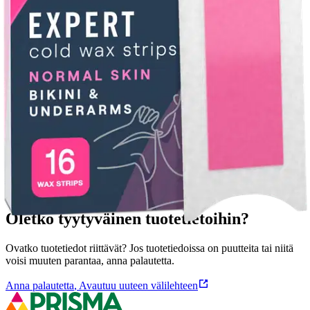
Veet Expert -vahaliuskat: • Uusi helppokäyttöisempi EasyGrip™ -
liuska auttaa poistamaan lyhyetkin karvat* jo ensimmäisellä kerralla
• Katso ohjevideon vinkit parhaaseen lopputulokseen • Sisältää
sheavoita, joka tunnetaan kosteuttavista ominaisuuksistaan. Kuorii
ihoa. Pitää ihon sileänä jopa 28 päivää. *1.5mm
Ominaisuudet
Oletko tyytyväinen tuotetietoihin?
Ovatko tuotetiedot riittävät? Jos tuotetiedoissa on puutteita tai niitä
voisi muuten parantaa, anna palautetta.
Anna palautetta
,
Avautuu uuteen välilehteen