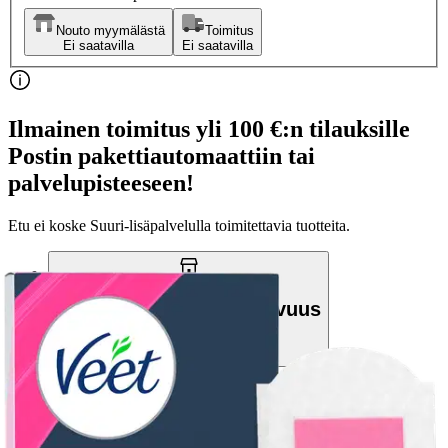
Nouto myymälästä
Toimitus
Ei saatavilla
Ei saatavilla
Ilmainen toimitus yli 100 €:n tilauksille
Postin pakettiautomaattiin tai
palvelupisteeseen!
Etu ei koske Suuri‑lisäpalvelulla toimitettavia tuotteita.
Tarkista myymäläsaatavuus
Tuotekuvaus