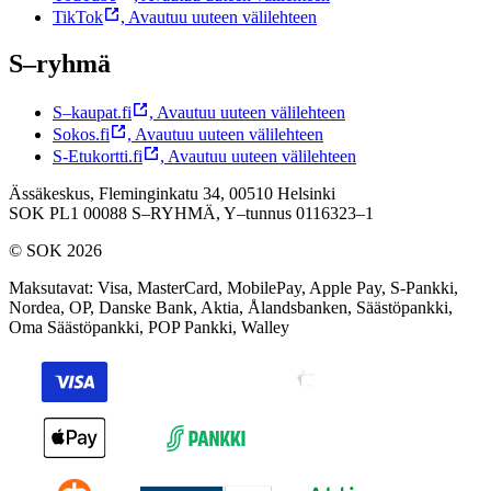
TikTok
,
Avautuu uuteen välilehteen
S–ryhmä
S–kaupat.fi
,
Avautuu uuteen välilehteen
Sokos.fi
,
Avautuu uuteen välilehteen
S-Etukortti.fi
,
Avautuu uuteen välilehteen
Ässäkeskus, Fleminginkatu 34, 00510 Helsinki
SOK PL1 00088 S–RYHMÄ,
Y–tunnus 0116323–1
© SOK 2026
Maksutavat
:
Visa, MasterCard, MobilePay, Apple Pay, S-Pankki,
Nordea, OP, Danske Bank, Aktia, Ålandsbanken, Säästöpankki,
Oma Säästöpankki, POP Pankki, Walley