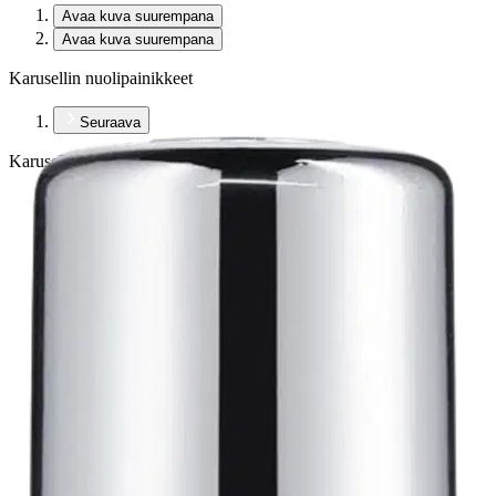
Avaa kuva suurempana
Avaa kuva suurempana
Karusellin nuolipainikkeet
Seuraava
Karusellin pikakuvakkeet