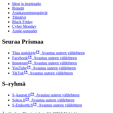
Ideat ja inspiraatio
Brändit
Asiakasomistajapäivät
Tilipäivä
Black Friday
Cyber Monday
Apple-uutuudet
Seuraa Prismaa
Tilaa uutiskirje
,
Avautuu uuteen välilehteen
Facebook
,
Avautuu uuteen välilehteen
Instagram
,
Avautuu uuteen välilehteen
YouTube
,
Avautuu uuteen välilehteen
TikTok
,
Avautuu uuteen välilehteen
S–ryhmä
S–kaupat.fi
,
Avautuu uuteen välilehteen
Sokos.fi
,
Avautuu uuteen välilehteen
S-Etukortti.fi
,
Avautuu uuteen välilehteen