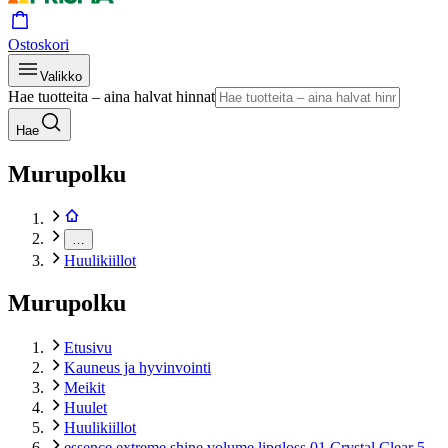
Ostoskori
Valikko
Hae tuotteita – aina halvat hinnat
Hae
Murupolku
…
Huulikiillot
Murupolku
Etusivu
Kauneus ja hyvinvointi
Meikit
Huulet
Huulikiillot
essence extreme shine volume lipgloss 01 Crystal Clear 5