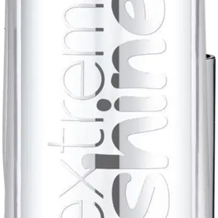
Sparkling Purple Loppu varastosta
Valittu koko:
5 ML
5 ML
Loppu varastosta
Valitse toimitustapa
Nouto myymälästä
Toimitus
Ei saatavilla
Ei saatavilla
Ilmainen toimitus yli 100 €:n tilauksille
Postin pakettiautomaattiin tai
palvelupisteeseen!
Etu ei koske Suuri‑lisäpalvelulla toimitettavia tuotteita.