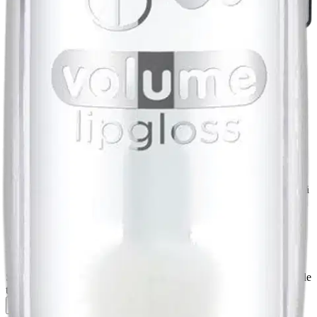
Tarkista myymäläsaatavuus
Tuotekuvaus
extreme shine volume huulikiilto on ehdoton hankinta, kun haluat
upeat ”wet-look” -huulet - ilman silikonia, mikromuovia, alkoholia
tai öljyä. Eikä siinä kaikki: valikoimasta löytyy kolme hyvää
ominaisuutta: täyteläiset huulet, huulia turvottava vaikutus ja kiiltävä
lopputulos. Korkki on valmistettu 94-prosenttisesti
kierrätysmuovista, ja säästää noin 31 tonnia uutta muovia vuodessa.
extreme shine volume huulikiillot ovat saatavilla useissa eri väreissä
luonnollisista kirkkaisiin – joten jokaiseen meikkityyliin löytyy
varmasti täydellinen huulikiilto
Sisältää mentolia. Viilentävä ja pistelevä vaikutus. Älä levitä herkälle
tai ärtyneelle iholle.
Näytä lisää
tuotekuvausta