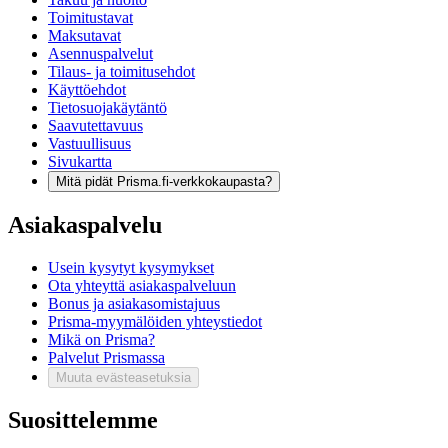
Toimitustavat
Maksutavat
Asennuspalvelut
Tilaus- ja toimitusehdot
Käyttöehdot
Tietosuojakäytäntö
Saavutettavuus
Vastuullisuus
Sivukartta
Mitä pidät Prisma.fi-verkkokaupasta?
Asiakaspalvelu
Usein kysytyt kysymykset
Ota yhteyttä asiakaspalveluun
Bonus ja asiakasomistajuus
Prisma-myymälöiden yhteystiedot
Mikä on Prisma?
Palvelut Prismassa
Muuta evästeasetuksia
Suosittelemme