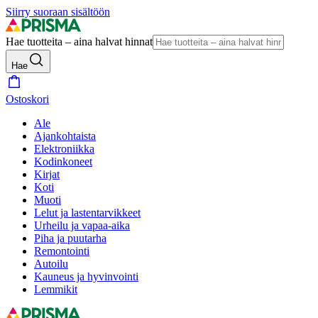
Siirry suoraan sisältöön
Hae tuotteita – aina halvat hinnat
Hae
Ostoskori
Ale
Ajankohtaista
Elektroniikka
Kodinkoneet
Kirjat
Koti
Muoti
Lelut ja lastentarvikkeet
Urheilu ja vapaa-aika
Piha ja puutarha
Remontointi
Autoilu
Kauneus ja hyvinvointi
Lemmikit