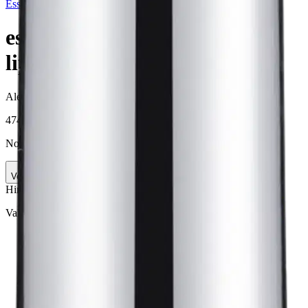
Essence
essence extreme shine volume
lipgloss 01 Crystal Clear 5 ml
Alennettu hinta
2,37 €
474,00 €/l
Normaalihinta:
2,79 €
-15%
Verkkokaupan hinta
Hinta ja saatavuus voivat vaihdella myymälöittäin
Valittu väri:
Crystal Clear