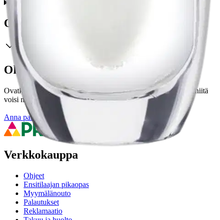
Ominaisuudet
Oletko tyytyväinen tuotetietoihin?
Ovatko tuotetiedot riittävät? Jos tuotetiedoissa on puutteita tai niitä
voisi muuten parantaa, anna palautetta.
Anna palautetta
,
Avautuu uuteen välilehteen
Verkkokauppa
Ohjeet
Ensitilaajan pikaopas
Myymälänouto
Palautukset
Reklamaatio
Takuu ja huolto