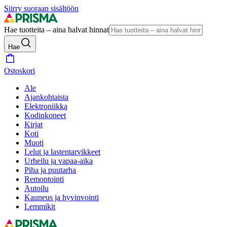
Siirry suoraan sisältöön
Hae tuotteita – aina halvat hinnat
Hae
Ostoskori
Ale
Ajankohtaista
Elektroniikka
Kodinkoneet
Kirjat
Koti
Muoti
Lelut ja lastentarvikkeet
Urheilu ja vapaa-aika
Piha ja puutarha
Remontointi
Autoilu
Kauneus ja hyvinvointi
Lemmikit