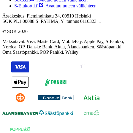
S-Etukortti.fi
,
Avautuu uuteen välilehteen
Ässäkeskus, Fleminginkatu 34, 00510 Helsinki
SOK PL1 00088 S–RYHMÄ,
Y–tunnus 0116323–1
© SOK 2026
Maksutavat
:
Visa, MasterCard, MobilePay, Apple Pay, S-Pankki,
Nordea, OP, Danske Bank, Aktia, Ålandsbanken, Säästöpankki,
Oma Säästöpankki, POP Pankki, Walley