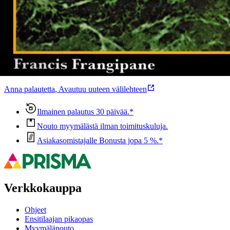
Oletko tyytyväinen tuotetietoihin?
Ovatko tuotetiedot riittävät? Jos tuotetiedoissa on puutteita tai niitä
voisi muuten parantaa, anna palautetta.
Anna palautetta
,
Avautuu uuteen välilehteen
Ilmainen palautus 30 päivää.*
Nouto myymälästä ilman toimituskuluja.
Asiakasomistajalle Bonusta jopa 5 %.*
Verkkokauppa
Ohjeet
Ensitilaajan pikaopas
Myymälänouto