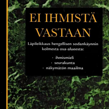
Tarkista myymäläsaatavuus
Ei saatavilla
Tuotekuvaus
Tämä kirja tarkastelee kolmea hengellisen sodankäynnin aluetta,
jotka jokainen kasvava kristitty joutuu kohtaamaan: Ihmismieltä,
seurakuntaa ja näkymätöntä maailmaa.
Ominaisuudet