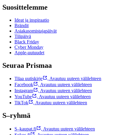
Suosittelemme
Ideat ja inspiraatio
Brändit
Asiakasomistajapäivät
Tilipäivä
Black Friday
Cyber Monday
Apple-uutuudet
Seuraa Prismaa
Tilaa uutiskirje
,
Avautuu uuteen välilehteen
Facebook
,
Avautuu uuteen välilehteen
Instagram
,
Avautuu uuteen välilehteen
YouTube
,
Avautuu uuteen välilehteen
TikTok
,
Avautuu uuteen välilehteen
S–ryhmä
S–kaupat.fi
,
Avautuu uuteen välilehteen
Sokos.fi
,
Avautuu uuteen välilehteen