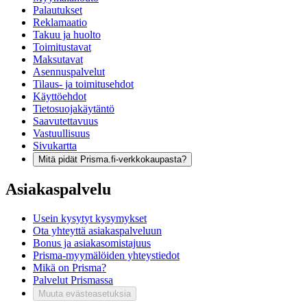
Palautukset
Reklamaatio
Takuu ja huolto
Toimitustavat
Maksutavat
Asennuspalvelut
Tilaus- ja toimitusehdot
Käyttöehdot
Tietosuojakäytäntö
Saavutettavuus
Vastuullisuus
Sivukartta
Mitä pidät Prisma.fi-verkkokaupasta?
Asiakaspalvelu
Usein kysytyt kysymykset
Ota yhteyttä asiakaspalveluun
Bonus ja asiakasomistajuus
Prisma-myymälöiden yhteystiedot
Mikä on Prisma?
Palvelut Prismassa
Muuta evästeasetuksia