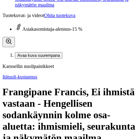
näkymätön maailma
Tuotekuvat- ja videot
Ohita tuotekuva
Asiakasomistaja-alennus
-15 %
Avaa kuva suurempana
Karusellin nuolipainikkeet
Itätuuli-kustannus
Frangipane Francis, Ei ihmistä
vastaan - Hengellisen
sodankäynnin kolme osa-
aluetta: ihmismieli, seurakunta
ja näkymätön maailma