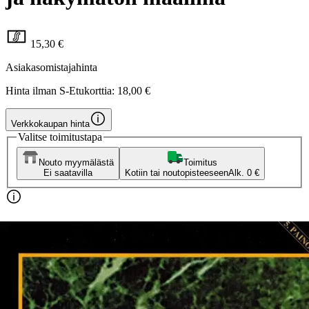
15,30 €
Asiakasomistajahinta
Hinta ilman S-Etukorttia:
18,00 €
Verkkokaupan hinta
Valitse toimitustapa
Nouto myymälästä
Toimitus
Ei saatavilla
Kotiin tai noutopisteeseen
Alk. 0 €
Ilmainen toimitus yli 100 €:n tilauksille
Postin pakettiautomaattiin tai
palvelupisteeseen!
Etu ei koske Suuri‑lisäpalvelulla toimitettavia tuotteita.