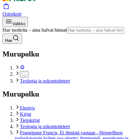
Ostoskori
Valikko
Hae tuotteita – aina halvat hinnat
Hae
Murupolku
…
Teologia ja uskontotieteet
Murupolku
Etusivu
Kirjat
Tietokirjat
Teologia ja uskontotieteet
Frangipane Francis, Ei ihmistä vastaan - Hengellisen
sodankäynnin kolme osa-aluetta: ihmismieli, seurakunta ja