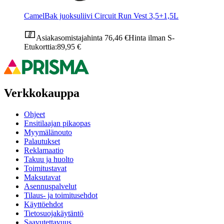
CamelBak juoksuliivi Circuit Run Vest 3,5+1,5L
Asiakasomistajahinta
76,46 €
Hinta ilman S-
Etukorttia:
89,95 €
Verkkokauppa
Ohjeet
Ensitilaajan pikaopas
Myymälänouto
Palautukset
Reklamaatio
Takuu ja huolto
Toimitustavat
Maksutavat
Asennuspalvelut
Tilaus- ja toimitusehdot
Käyttöehdot
Tietosuojakäytäntö
Saavutettavuus