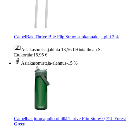
CamelBak Thrive Bite Flip Straw suukappale ja pilli 2pk
Asiakasomistajahinta
13,56 €
Hinta ilman S-
Etukorttia:
15,95 €
Asiakasomistaja-alennus
-15 %
Camelbak juomapullo pillillä Thrive Flip Straw 0,75L Forest
Green