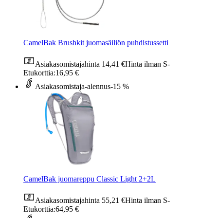
CamelBak Brushkit juomasäiliön puhdistussetti
Asiakasomistajahinta
14,41 €
Hinta ilman S-
Etukorttia:
16,95 €
Asiakasomistaja-alennus
-15 %
CamelBak juomareppu Classic Light 2+2L
Asiakasomistajahinta
55,21 €
Hinta ilman S-
Etukorttia:
64,95 €