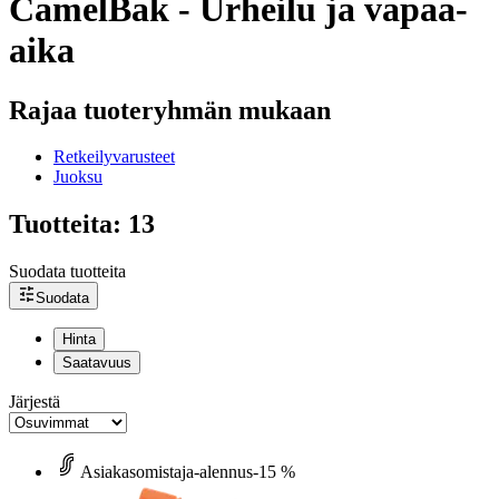
CamelBak - Urheilu ja vapaa-
aika
Rajaa tuoteryhmän mukaan
Retkeilyvarusteet
Juoksu
Tuotteita: 13
Suodata tuotteita
Suodata
Hinta
Saatavuus
Järjestä
Asiakasomistaja-alennus
-15 %