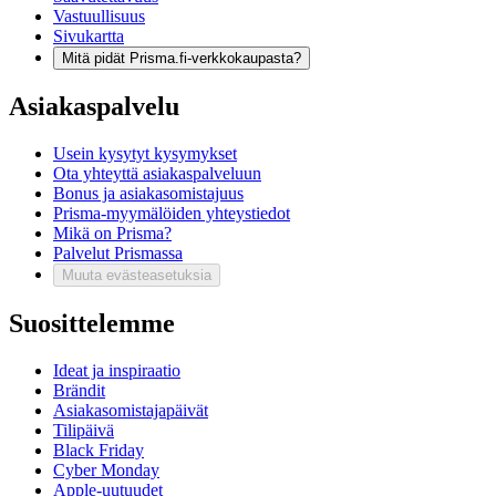
Vastuullisuus
Sivukartta
Mitä pidät Prisma.fi-verkkokaupasta?
Asiakaspalvelu
Usein kysytyt kysymykset
Ota yhteyttä asiakaspalveluun
Bonus ja asiakasomistajuus
Prisma-myymälöiden yhteystiedot
Mikä on Prisma?
Palvelut Prismassa
Muuta evästeasetuksia
Suosittelemme
Ideat ja inspiraatio
Brändit
Asiakasomistajapäivät
Tilipäivä
Black Friday
Cyber Monday
Apple-uutuudet