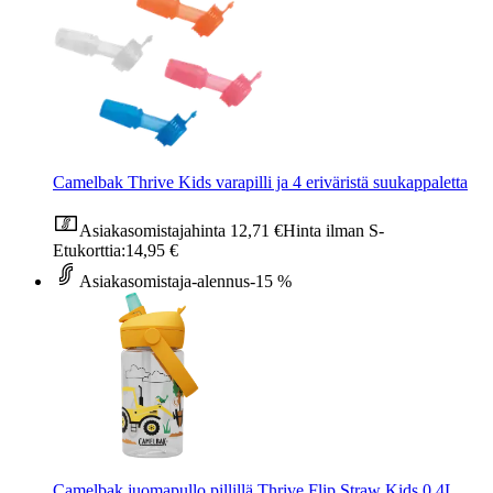
Camelbak Thrive Kids varapilli ja 4 eriväristä suukappaletta
Asiakasomistajahinta
12,71 €
Hinta ilman S-
Etukorttia:
14,95 €
Asiakasomistaja-alennus
-15 %
Camelbak juomapullo pillillä Thrive Flip Straw Kids 0,4L