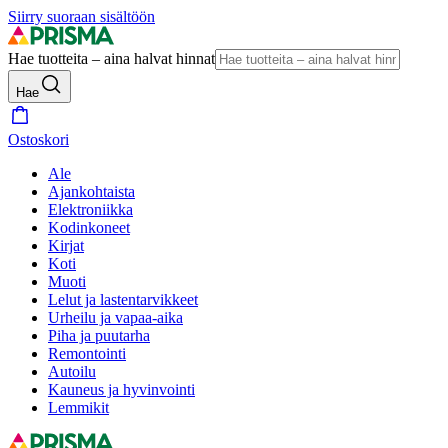
Siirry suoraan sisältöön
Hae tuotteita – aina halvat hinnat
Hae
Ostoskori
Ale
Ajankohtaista
Elektroniikka
Kodinkoneet
Kirjat
Koti
Muoti
Lelut ja lastentarvikkeet
Urheilu ja vapaa-aika
Piha ja puutarha
Remontointi
Autoilu
Kauneus ja hyvinvointi
Lemmikit