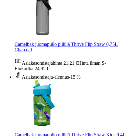
Camelbak juomapullo pillillä Thrive Flip Straw 0,75L
Charcoal
Asiakasomistajahinta
21,21 €
Hinta ilman S-
Etukorttia:
24,95 €
Asiakasomistaja-alennus
-15 %
Camelbak juomapullo pillillä Thrive Flip Straw Kids 0,4L