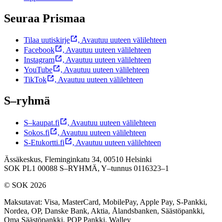
Seuraa Prismaa
Tilaa uutiskirje
,
Avautuu uuteen välilehteen
Facebook
,
Avautuu uuteen välilehteen
Instagram
,
Avautuu uuteen välilehteen
YouTube
,
Avautuu uuteen välilehteen
TikTok
,
Avautuu uuteen välilehteen
S–ryhmä
S–kaupat.fi
,
Avautuu uuteen välilehteen
Sokos.fi
,
Avautuu uuteen välilehteen
S-Etukortti.fi
,
Avautuu uuteen välilehteen
Ässäkeskus, Fleminginkatu 34, 00510 Helsinki
SOK PL1 00088 S–RYHMÄ,
Y–tunnus 0116323–1
© SOK 2026
Maksutavat
:
Visa, MasterCard, MobilePay, Apple Pay, S-Pankki,
Nordea, OP, Danske Bank, Aktia, Ålandsbanken, Säästöpankki,
Oma Säästöpankki, POP Pankki, Walley