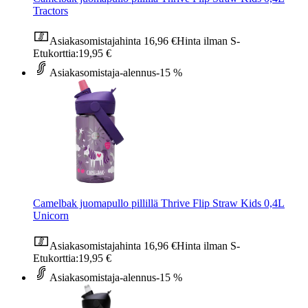
Tractors
Asiakasomistajahinta
16,96 €
Hinta ilman S-
Etukorttia:
19,95 €
Asiakasomistaja-alennus
-15 %
Camelbak juomapullo pillillä Thrive Flip Straw Kids 0,4L
Unicorn
Asiakasomistajahinta
16,96 €
Hinta ilman S-
Etukorttia:
19,95 €
Asiakasomistaja-alennus
-15 %