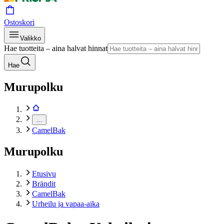
Ostoskori
Valikko
Hae tuotteita – aina halvat hinnat
Hae
Murupolku
…
CamelBak
Murupolku
Etusivu
Brändit
CamelBak
Urheilu ja vapaa-aika