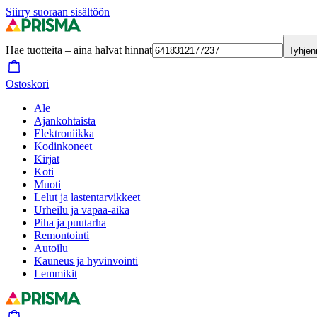
Siirry suoraan sisältöön
Hae tuotteita – aina halvat hinnat
Tyhjen
Ostoskori
Ale
Ajankohtaista
Elektroniikka
Kodinkoneet
Kirjat
Koti
Muoti
Lelut ja lastentarvikkeet
Urheilu ja vapaa-aika
Piha ja puutarha
Remontointi
Autoilu
Kauneus ja hyvinvointi
Lemmikit