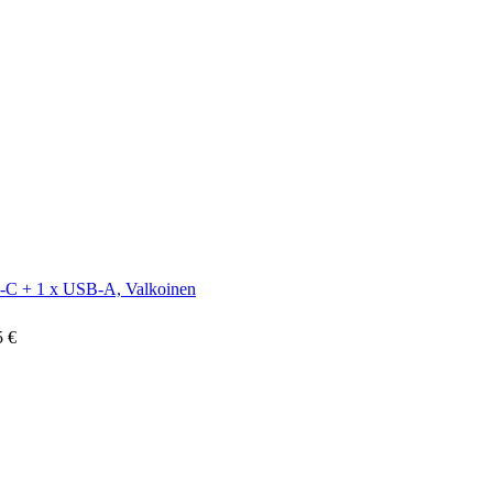
e-C + 1 x USB-A, Valkoinen
5 €