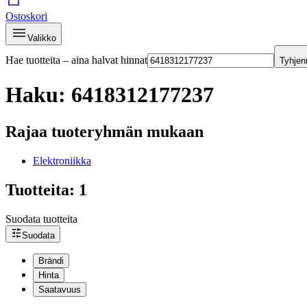
Ostoskori
Valikko
Hae tuotteita – aina halvat hinnat
Tyhjen
Haku: 6418312177237
Rajaa tuoteryhmän mukaan
Elektroniikka
Tuotteita: 1
Suodata tuotteita
Suodata
Brändi
Hinta
Saatavuus