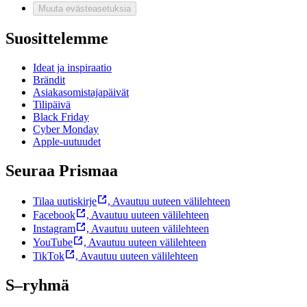
Muuta evästeasetuksia
Suosittelemme
Ideat ja inspiraatio
Brändit
Asiakasomistajapäivät
Tilipäivä
Black Friday
Cyber Monday
Apple-uutuudet
Seuraa Prismaa
Tilaa uutiskirje
,
Avautuu uuteen välilehteen
Facebook
,
Avautuu uuteen välilehteen
Instagram
,
Avautuu uuteen välilehteen
YouTube
,
Avautuu uuteen välilehteen
TikTok
,
Avautuu uuteen välilehteen
S–ryhmä