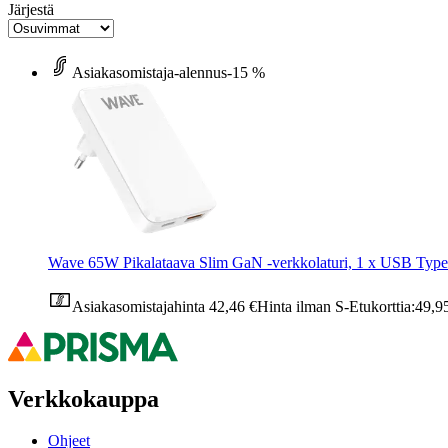
Järjestä
Asiakasomistaja-alennus
-15 %
Wave 65W Pikalataava Slim GaN -verkkolaturi, 1 x USB Typ
Asiakasomistajahinta
42,46 €
Hinta ilman S-Etukorttia:
49,9
Verkkokauppa
Ohjeet