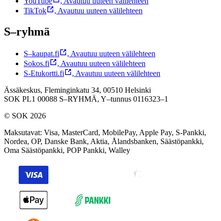
YouTube
,
Avautuu uuteen välilehteen
TikTok
,
Avautuu uuteen välilehteen
S–ryhmä
S–kaupat.fi
,
Avautuu uuteen välilehteen
Sokos.fi
,
Avautuu uuteen välilehteen
S-Etukortti.fi
,
Avautuu uuteen välilehteen
Ässäkeskus, Fleminginkatu 34, 00510 Helsinki
SOK PL1 00088 S–RYHMÄ,
Y–tunnus 0116323–1
© SOK 2026
Maksutavat
:
Visa, MasterCard, MobilePay, Apple Pay, S-Pankki,
Nordea, OP, Danske Bank, Aktia, Ålandsbanken, Säästöpankki,
Oma Säästöpankki, POP Pankki, Walley