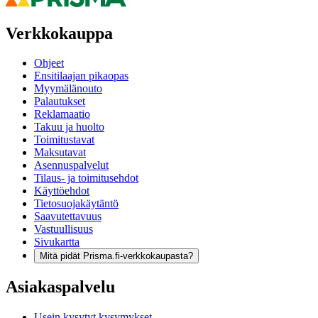
Verkkokauppa
Ohjeet
Ensitilaajan pikaopas
Myymälänouto
Palautukset
Reklamaatio
Takuu ja huolto
Toimitustavat
Maksutavat
Asennuspalvelut
Tilaus- ja toimitusehdot
Käyttöehdot
Tietosuojakäytäntö
Saavutettavuus
Vastuullisuus
Sivukartta
Mitä pidät Prisma.fi-verkkokaupasta?
Asiakaspalvelu
Usein kysytyt kysymykset