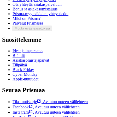
Ota yhteyttä asiakaspalveluun
Bonus ja asiakasomistajuus
Prisma-myymälöiden yhteystiedot
Mikä on Prisma?
Palvelut Prismassa
Muuta evästeasetuksia
Suosittelemme
Ideat ja inspiraatio
Brändit
Asiakasomistajapäivät
Tilipäivä
Black Friday
Cyber Monday
Apple-uutuudet
Seuraa Prismaa
Tilaa uutiskirje
,
Avautuu uuteen välilehteen
Facebook
,
Avautuu uuteen välilehteen
Instagram
,
Avautuu uuteen välilehteen