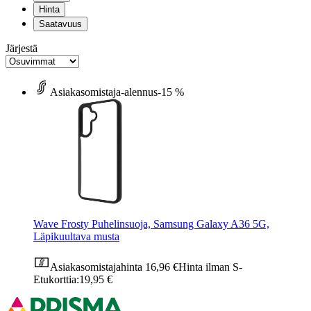
Hinta
Saatavuus
Järjestä
Asiakasomistaja-alennus
-15 %
Wave Frosty Puhelinsuoja, Samsung Galaxy A36 5G,
Läpikuultava musta
Asiakasomistajahinta
16,96 €
Hinta ilman S-
Etukorttia:
19,95 €