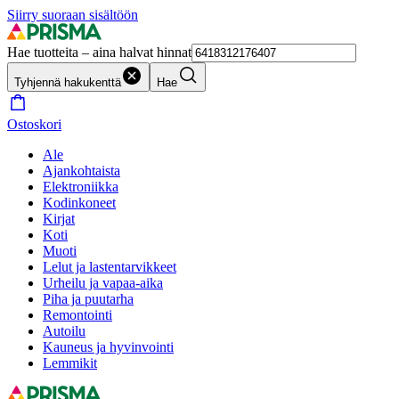
Siirry suoraan sisältöön
Hae tuotteita – aina halvat hinnat
Tyhjennä hakukenttä
Hae
Ostoskori
Ale
Ajankohtaista
Elektroniikka
Kodinkoneet
Kirjat
Koti
Muoti
Lelut ja lastentarvikkeet
Urheilu ja vapaa-aika
Piha ja puutarha
Remontointi
Autoilu
Kauneus ja hyvinvointi
Lemmikit