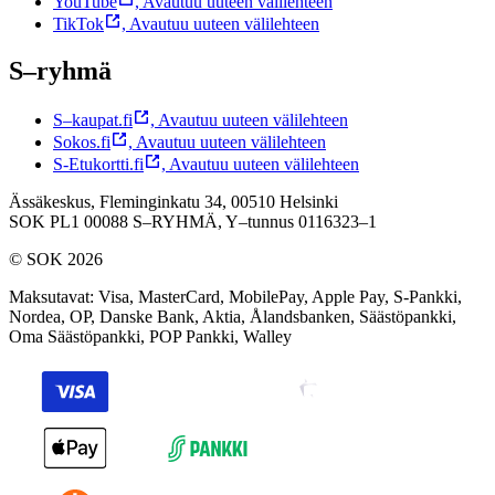
YouTube
,
Avautuu uuteen välilehteen
TikTok
,
Avautuu uuteen välilehteen
S–ryhmä
S–kaupat.fi
,
Avautuu uuteen välilehteen
Sokos.fi
,
Avautuu uuteen välilehteen
S-Etukortti.fi
,
Avautuu uuteen välilehteen
Ässäkeskus, Fleminginkatu 34, 00510 Helsinki
SOK PL1 00088 S–RYHMÄ,
Y–tunnus 0116323–1
© SOK 2026
Maksutavat
:
Visa, MasterCard, MobilePay, Apple Pay, S-Pankki,
Nordea, OP, Danske Bank, Aktia, Ålandsbanken, Säästöpankki,
Oma Säästöpankki, POP Pankki, Walley