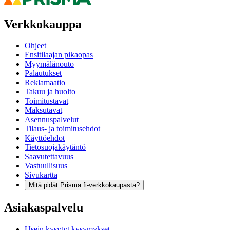
Verkkokauppa
Ohjeet
Ensitilaajan pikaopas
Myymälänouto
Palautukset
Reklamaatio
Takuu ja huolto
Toimitustavat
Maksutavat
Asennuspalvelut
Tilaus- ja toimitusehdot
Käyttöehdot
Tietosuojakäytäntö
Saavutettavuus
Vastuullisuus
Sivukartta
Mitä pidät Prisma.fi-verkkokaupasta?
Asiakaspalvelu
Usein kysytyt kysymykset