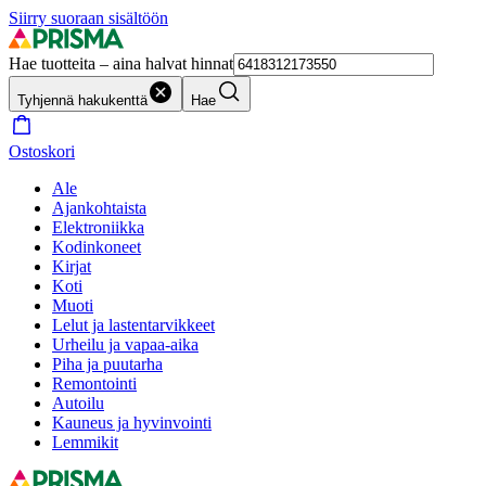
Siirry suoraan sisältöön
Hae tuotteita – aina halvat hinnat
Tyhjennä hakukenttä
Hae
Ostoskori
Ale
Ajankohtaista
Elektroniikka
Kodinkoneet
Kirjat
Koti
Muoti
Lelut ja lastentarvikkeet
Urheilu ja vapaa-aika
Piha ja puutarha
Remontointi
Autoilu
Kauneus ja hyvinvointi
Lemmikit