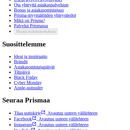
Ota yhteyttä asiakaspalveluun
Bonus ja asiakasomistajuus
Prisma-myymälöiden yhteystiedot
Mikä on Prisma?
Palvelut Prismassa
Muuta evästeasetuksia
Suosittelemme
Ideat ja inspiraatio
Brändit
Asiakasomistajapäivät
Tilipäivä
Black Friday
Cyber Monday
Apple-uutuudet
Seuraa Prismaa
Tilaa uutiskirje
,
Avautuu uuteen välilehteen
Facebook
,
Avautuu uuteen välilehteen
Instagram
,
Avautuu uuteen välilehteen