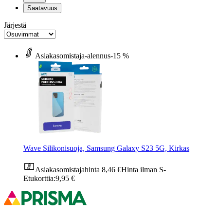
Saatavuus
Järjestä
Asiakasomistaja-alennus
-15 %
Wave Silikonisuoja, Samsung Galaxy S23 5G, Kirkas
Asiakasomistajahinta
8,46 €
Hinta ilman S-
Etukorttia:
9,95 €