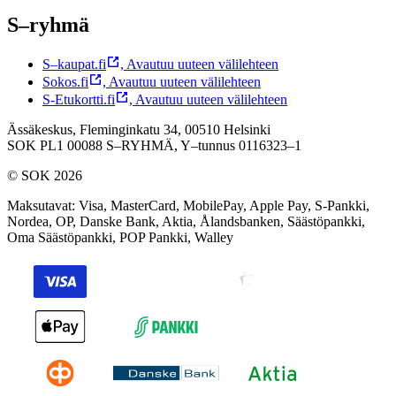
S–ryhmä
S–kaupat.fi
,
Avautuu uuteen välilehteen
Sokos.fi
,
Avautuu uuteen välilehteen
S-Etukortti.fi
,
Avautuu uuteen välilehteen
Ässäkeskus, Fleminginkatu 34, 00510 Helsinki
SOK PL1 00088 S–RYHMÄ,
Y–tunnus 0116323–1
© SOK 2026
Maksutavat
:
Visa, MasterCard, MobilePay, Apple Pay, S-Pankki,
Nordea, OP, Danske Bank, Aktia, Ålandsbanken, Säästöpankki,
Oma Säästöpankki, POP Pankki, Walley