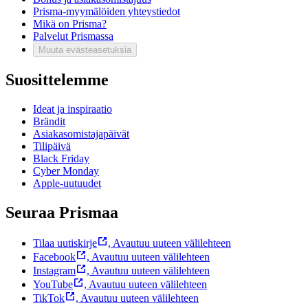
Prisma-myymälöiden yhteystiedot
Mikä on Prisma?
Palvelut Prismassa
Muuta evästeasetuksia
Suosittelemme
Ideat ja inspiraatio
Brändit
Asiakasomistajapäivät
Tilipäivä
Black Friday
Cyber Monday
Apple-uutuudet
Seuraa Prismaa
Tilaa uutiskirje
,
Avautuu uuteen välilehteen
Facebook
,
Avautuu uuteen välilehteen
Instagram
,
Avautuu uuteen välilehteen
YouTube
,
Avautuu uuteen välilehteen
TikTok
,
Avautuu uuteen välilehteen