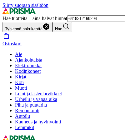
Siirry suoraan sisältöön
Hae tuotteita – aina halvat hinnat
Tyhjennä hakukenttä
Hae
Ostoskori
Ale
Ajankohtaista
Elektroniikka
Kodinkoneet
Kirjat
Koti
Muoti
Lelut ja lastentarvikkeet
Urheilu ja vapaa-aika
Piha ja puutarha
Remontointi
Autoilu
Kauneus ja hyvinvointi
Lemmikit