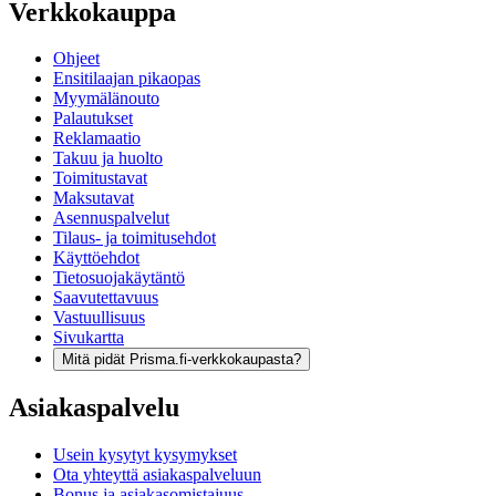
Verkkokauppa
Ohjeet
Ensitilaajan pikaopas
Myymälänouto
Palautukset
Reklamaatio
Takuu ja huolto
Toimitustavat
Maksutavat
Asennuspalvelut
Tilaus- ja toimitusehdot
Käyttöehdot
Tietosuojakäytäntö
Saavutettavuus
Vastuullisuus
Sivukartta
Mitä pidät Prisma.fi-verkkokaupasta?
Asiakaspalvelu
Usein kysytyt kysymykset
Ota yhteyttä asiakaspalveluun
Bonus ja asiakasomistajuus