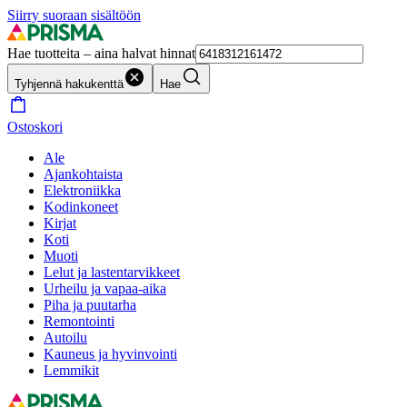
Siirry suoraan sisältöön
Hae tuotteita – aina halvat hinnat
Tyhjennä hakukenttä
Hae
Ostoskori
Ale
Ajankohtaista
Elektroniikka
Kodinkoneet
Kirjat
Koti
Muoti
Lelut ja lastentarvikkeet
Urheilu ja vapaa-aika
Piha ja puutarha
Remontointi
Autoilu
Kauneus ja hyvinvointi
Lemmikit