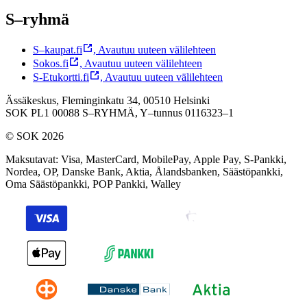
S–ryhmä
S–kaupat.fi
,
Avautuu uuteen välilehteen
Sokos.fi
,
Avautuu uuteen välilehteen
S-Etukortti.fi
,
Avautuu uuteen välilehteen
Ässäkeskus, Fleminginkatu 34, 00510 Helsinki
SOK PL1 00088 S–RYHMÄ,
Y–tunnus 0116323–1
© SOK 2026
Maksutavat
:
Visa, MasterCard, MobilePay, Apple Pay, S-Pankki,
Nordea, OP, Danske Bank, Aktia, Ålandsbanken, Säästöpankki,
Oma Säästöpankki, POP Pankki, Walley