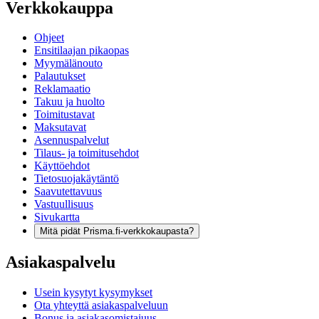
Verkkokauppa
Ohjeet
Ensitilaajan pikaopas
Myymälänouto
Palautukset
Reklamaatio
Takuu ja huolto
Toimitustavat
Maksutavat
Asennuspalvelut
Tilaus- ja toimitusehdot
Käyttöehdot
Tietosuojakäytäntö
Saavutettavuus
Vastuullisuus
Sivukartta
Mitä pidät Prisma.fi-verkkokaupasta?
Asiakaspalvelu
Usein kysytyt kysymykset
Ota yhteyttä asiakaspalveluun
Bonus ja asiakasomistajuus