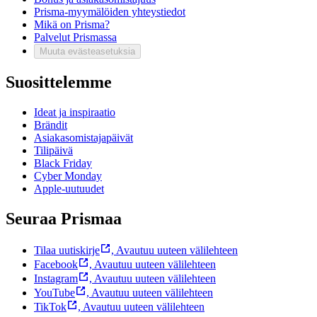
Prisma-myymälöiden yhteystiedot
Mikä on Prisma?
Palvelut Prismassa
Muuta evästeasetuksia
Suosittelemme
Ideat ja inspiraatio
Brändit
Asiakasomistajapäivät
Tilipäivä
Black Friday
Cyber Monday
Apple-uutuudet
Seuraa Prismaa
Tilaa uutiskirje
,
Avautuu uuteen välilehteen
Facebook
,
Avautuu uuteen välilehteen
Instagram
,
Avautuu uuteen välilehteen
YouTube
,
Avautuu uuteen välilehteen
TikTok
,
Avautuu uuteen välilehteen