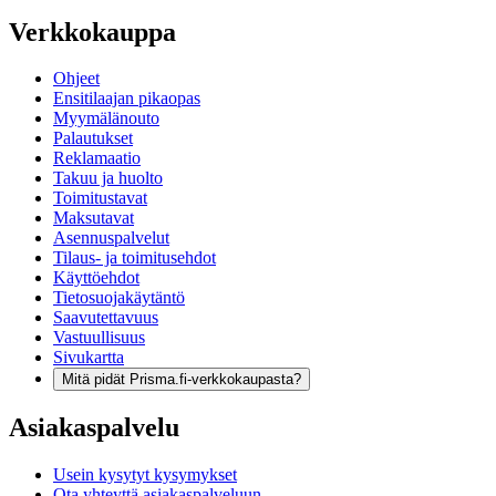
Verkkokauppa
Ohjeet
Ensitilaajan pikaopas
Myymälänouto
Palautukset
Reklamaatio
Takuu ja huolto
Toimitustavat
Maksutavat
Asennuspalvelut
Tilaus- ja toimitusehdot
Käyttöehdot
Tietosuojakäytäntö
Saavutettavuus
Vastuullisuus
Sivukartta
Mitä pidät Prisma.fi-verkkokaupasta?
Asiakaspalvelu
Usein kysytyt kysymykset
Ota yhteyttä asiakaspalveluun