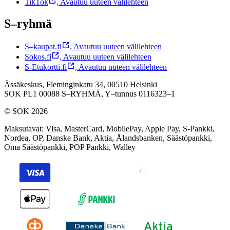
TikTok
,
Avautuu uuteen välilehteen
S–ryhmä
S–kaupat.fi
,
Avautuu uuteen välilehteen
Sokos.fi
,
Avautuu uuteen välilehteen
S-Etukortti.fi
,
Avautuu uuteen välilehteen
Ässäkeskus, Fleminginkatu 34, 00510 Helsinki
SOK PL1 00088 S–RYHMÄ,
Y–tunnus 0116323–1
© SOK 2026
Maksutavat
:
Visa, MasterCard, MobilePay, Apple Pay, S-Pankki,
Nordea, OP, Danske Bank, Aktia, Ålandsbanken, Säästöpankki,
Oma Säästöpankki, POP Pankki, Walley