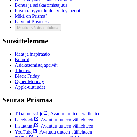
Bonus ja asiakasomistajuus
Prisma-myymälöiden yhteystiedot
Mikä on Prisma?
Palvelut Prismassa
Muuta evästeasetuksia
Suosittelemme
Ideat ja inspiraatio
Brändit
Asiakasomistajapäivät
Tilipäivä
Black Friday
Cyber Monday
Apple-uutuudet
Seuraa Prismaa
Tilaa uutiskirje
,
Avautuu uuteen välilehteen
Facebook
,
Avautuu uuteen välilehteen
Instagram
,
Avautuu uuteen välilehteen
YouTube
,
Avautuu uuteen välilehteen