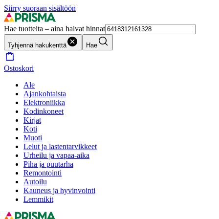
Siirry suoraan sisältöön
Hae tuotteita – aina halvat hinnat
Tyhjennä hakukenttä
Hae
Ostoskori
Ale
Ajankohtaista
Elektroniikka
Kodinkoneet
Kirjat
Koti
Muoti
Lelut ja lastentarvikkeet
Urheilu ja vapaa-aika
Piha ja puutarha
Remontointi
Autoilu
Kauneus ja hyvinvointi
Lemmikit