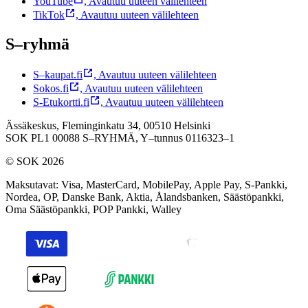
YouTube
,
Avautuu uuteen välilehteen
TikTok
,
Avautuu uuteen välilehteen
S–ryhmä
S–kaupat.fi
,
Avautuu uuteen välilehteen
Sokos.fi
,
Avautuu uuteen välilehteen
S-Etukortti.fi
,
Avautuu uuteen välilehteen
Ässäkeskus, Fleminginkatu 34, 00510 Helsinki
SOK PL1 00088 S–RYHMÄ,
Y–tunnus 0116323–1
© SOK 2026
Maksutavat
:
Visa, MasterCard, MobilePay, Apple Pay, S-Pankki,
Nordea, OP, Danske Bank, Aktia, Ålandsbanken, Säästöpankki,
Oma Säästöpankki, POP Pankki, Walley