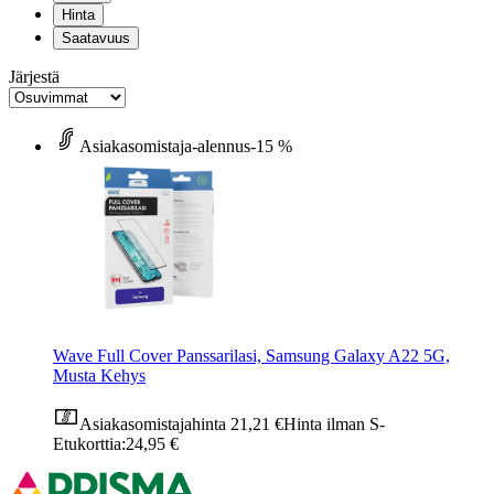
Hinta
Saatavuus
Järjestä
Asiakasomistaja-alennus
-15 %
Wave Full Cover Panssarilasi, Samsung Galaxy A22 5G,
Musta Kehys
Asiakasomistajahinta
21,21 €
Hinta ilman S-
Etukorttia:
24,95 €