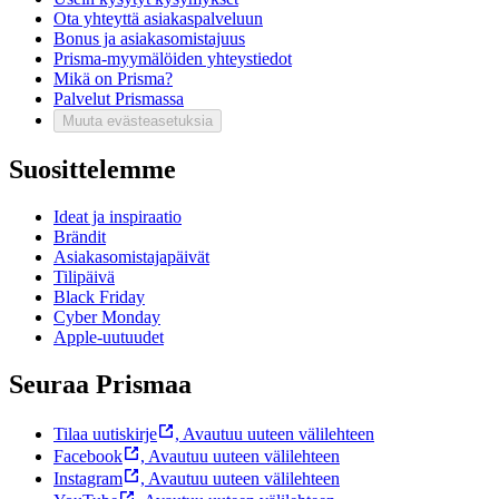
Ota yhteyttä asiakaspalveluun
Bonus ja asiakasomistajuus
Prisma-myymälöiden yhteystiedot
Mikä on Prisma?
Palvelut Prismassa
Muuta evästeasetuksia
Suosittelemme
Ideat ja inspiraatio
Brändit
Asiakasomistajapäivät
Tilipäivä
Black Friday
Cyber Monday
Apple-uutuudet
Seuraa Prismaa
Tilaa uutiskirje
,
Avautuu uuteen välilehteen
Facebook
,
Avautuu uuteen välilehteen
Instagram
,
Avautuu uuteen välilehteen