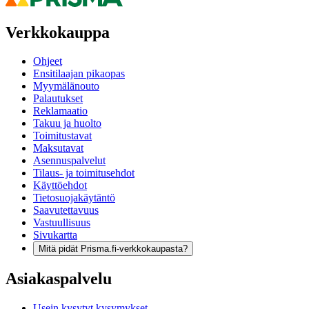
Verkkokauppa
Ohjeet
Ensitilaajan pikaopas
Myymälänouto
Palautukset
Reklamaatio
Takuu ja huolto
Toimitustavat
Maksutavat
Asennuspalvelut
Tilaus- ja toimitusehdot
Käyttöehdot
Tietosuojakäytäntö
Saavutettavuus
Vastuullisuus
Sivukartta
Mitä pidät Prisma.fi-verkkokaupasta?
Asiakaspalvelu
Usein kysytyt kysymykset