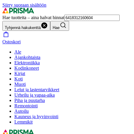
Siirry suoraan sisältöön
Hae tuotteita – aina halvat hinnat
Tyhjennä hakukenttä
Hae
Ostoskori
Ale
Ajankohtaista
Elektroniikka
Kodinkoneet
Kirjat
Koti
Muoti
Lelut ja lastentarvikkeet
Urheilu ja vapaa-aika
Piha ja puutarha
Remontointi
Autoilu
Kauneus ja hyvinvointi
Lemmikit