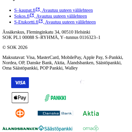
S–kaupat.fi
,
Avautuu uuteen välilehteen
Sokos.fi
,
Avautuu uuteen välilehteen
S-Etukortti.fi
,
Avautuu uuteen välilehteen
Ässäkeskus, Fleminginkatu 34, 00510 Helsinki
SOK PL1 00088 S–RYHMÄ,
Y–tunnus 0116323–1
© SOK 2026
Maksutavat
:
Visa, MasterCard, MobilePay, Apple Pay, S-Pankki,
Nordea, OP, Danske Bank, Aktia, Ålandsbanken, Säästöpankki,
Oma Säästöpankki, POP Pankki, Walley