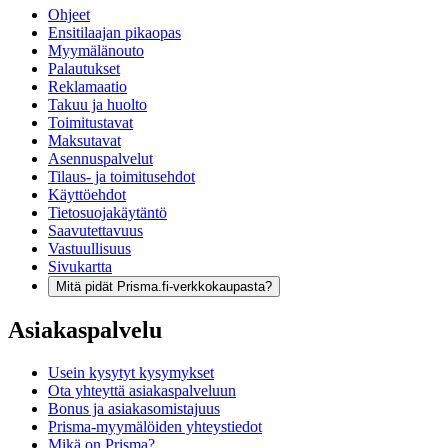
Ohjeet
Ensitilaajan pikaopas
Myymälänouto
Palautukset
Reklamaatio
Takuu ja huolto
Toimitustavat
Maksutavat
Asennuspalvelut
Tilaus- ja toimitusehdot
Käyttöehdot
Tietosuojakäytäntö
Saavutettavuus
Vastuullisuus
Sivukartta
Mitä pidät Prisma.fi-verkkokaupasta?
Asiakaspalvelu
Usein kysytyt kysymykset
Ota yhteyttä asiakaspalveluun
Bonus ja asiakasomistajuus
Prisma-myymälöiden yhteystiedot
Mikä on Prisma?