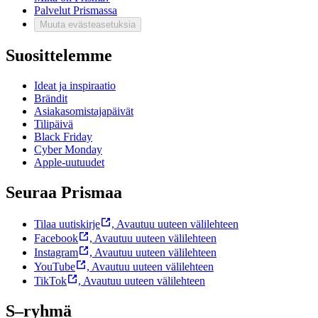
Palvelut Prismassa
Muuta evästeasetuksia
Suosittelemme
Ideat ja inspiraatio
Brändit
Asiakasomistajapäivät
Tilipäivä
Black Friday
Cyber Monday
Apple-uutuudet
Seuraa Prismaa
Tilaa uutiskirje
,
Avautuu uuteen välilehteen
Facebook
,
Avautuu uuteen välilehteen
Instagram
,
Avautuu uuteen välilehteen
YouTube
,
Avautuu uuteen välilehteen
TikTok
,
Avautuu uuteen välilehteen
S–ryhmä