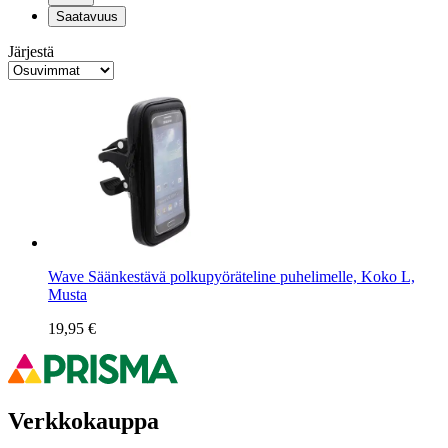
Saatavuus
Järjestä
Wave Säänkestävä polkupyöräteline puhelimelle, Koko L,
Musta
19,95 €
Verkkokauppa