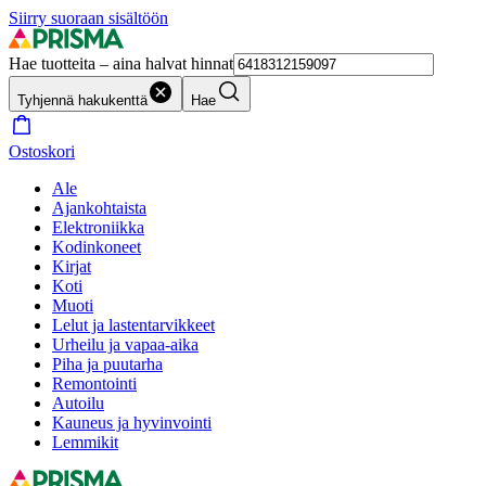
Siirry suoraan sisältöön
Hae tuotteita – aina halvat hinnat
Tyhjennä hakukenttä
Hae
Ostoskori
Ale
Ajankohtaista
Elektroniikka
Kodinkoneet
Kirjat
Koti
Muoti
Lelut ja lastentarvikkeet
Urheilu ja vapaa-aika
Piha ja puutarha
Remontointi
Autoilu
Kauneus ja hyvinvointi
Lemmikit