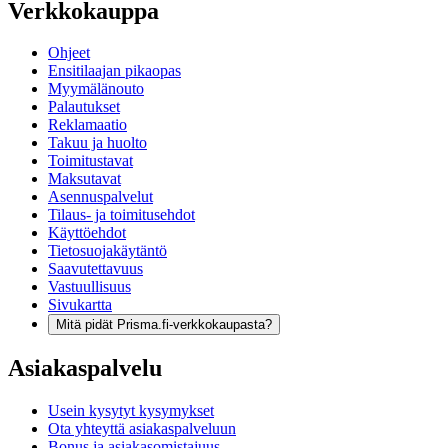
Verkkokauppa
Ohjeet
Ensitilaajan pikaopas
Myymälänouto
Palautukset
Reklamaatio
Takuu ja huolto
Toimitustavat
Maksutavat
Asennuspalvelut
Tilaus- ja toimitusehdot
Käyttöehdot
Tietosuojakäytäntö
Saavutettavuus
Vastuullisuus
Sivukartta
Mitä pidät Prisma.fi-verkkokaupasta?
Asiakaspalvelu
Usein kysytyt kysymykset
Ota yhteyttä asiakaspalveluun
Bonus ja asiakasomistajuus