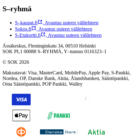
S–ryhmä
S–kaupat.fi
,
Avautuu uuteen välilehteen
Sokos.fi
,
Avautuu uuteen välilehteen
S-Etukortti.fi
,
Avautuu uuteen välilehteen
Ässäkeskus, Fleminginkatu 34, 00510 Helsinki
SOK PL1 00088 S–RYHMÄ,
Y–tunnus 0116323–1
© SOK 2026
Maksutavat
:
Visa, MasterCard, MobilePay, Apple Pay, S-Pankki,
Nordea, OP, Danske Bank, Aktia, Ålandsbanken, Säästöpankki,
Oma Säästöpankki, POP Pankki, Walley