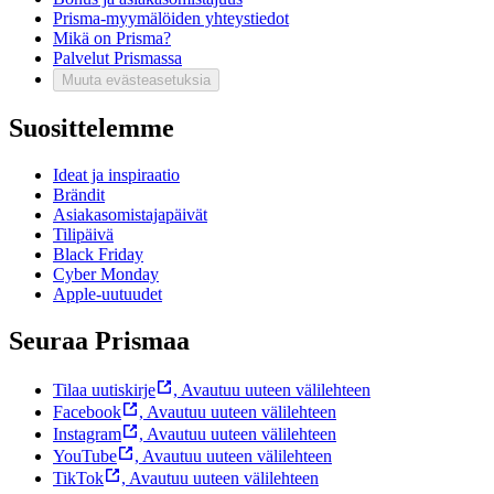
Prisma-myymälöiden yhteystiedot
Mikä on Prisma?
Palvelut Prismassa
Muuta evästeasetuksia
Suosittelemme
Ideat ja inspiraatio
Brändit
Asiakasomistajapäivät
Tilipäivä
Black Friday
Cyber Monday
Apple-uutuudet
Seuraa Prismaa
Tilaa uutiskirje
,
Avautuu uuteen välilehteen
Facebook
,
Avautuu uuteen välilehteen
Instagram
,
Avautuu uuteen välilehteen
YouTube
,
Avautuu uuteen välilehteen
TikTok
,
Avautuu uuteen välilehteen