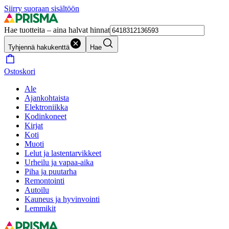
Siirry suoraan sisältöön
Hae tuotteita – aina halvat hinnat
Tyhjennä hakukenttä
Hae
Ostoskori
Ale
Ajankohtaista
Elektroniikka
Kodinkoneet
Kirjat
Koti
Muoti
Lelut ja lastentarvikkeet
Urheilu ja vapaa-aika
Piha ja puutarha
Remontointi
Autoilu
Kauneus ja hyvinvointi
Lemmikit