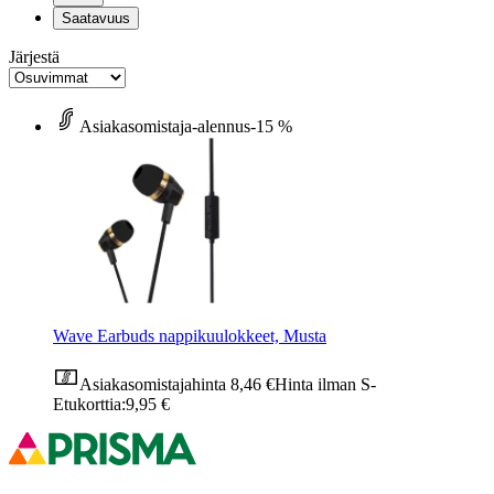
Saatavuus
Järjestä
Asiakasomistaja-alennus
-15 %
Wave Earbuds nappikuulokkeet, Musta
Asiakasomistajahinta
8,46 €
Hinta ilman S-
Etukorttia:
9,95 €