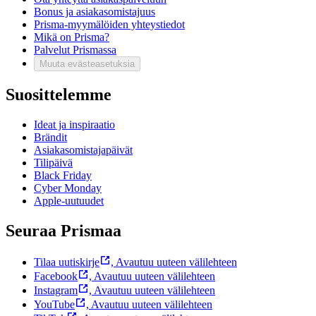
Bonus ja asiakasomistajuus
Prisma-myymälöiden yhteystiedot
Mikä on Prisma?
Palvelut Prismassa
Muuta evästeasetuksia
Suosittelemme
Ideat ja inspiraatio
Brändit
Asiakasomistajapäivät
Tilipäivä
Black Friday
Cyber Monday
Apple-uutuudet
Seuraa Prismaa
Tilaa uutiskirje
,
Avautuu uuteen välilehteen
Facebook
,
Avautuu uuteen välilehteen
Instagram
,
Avautuu uuteen välilehteen
YouTube
,
Avautuu uuteen välilehteen