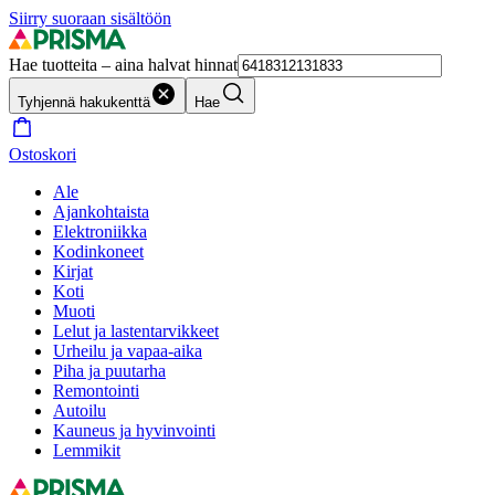
Siirry suoraan sisältöön
Hae tuotteita – aina halvat hinnat
Tyhjennä hakukenttä
Hae
Ostoskori
Ale
Ajankohtaista
Elektroniikka
Kodinkoneet
Kirjat
Koti
Muoti
Lelut ja lastentarvikkeet
Urheilu ja vapaa-aika
Piha ja puutarha
Remontointi
Autoilu
Kauneus ja hyvinvointi
Lemmikit