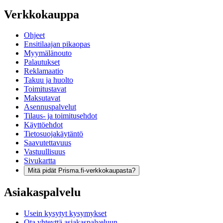
Verkkokauppa
Ohjeet
Ensitilaajan pikaopas
Myymälänouto
Palautukset
Reklamaatio
Takuu ja huolto
Toimitustavat
Maksutavat
Asennuspalvelut
Tilaus- ja toimitusehdot
Käyttöehdot
Tietosuojakäytäntö
Saavutettavuus
Vastuullisuus
Sivukartta
Mitä pidät Prisma.fi-verkkokaupasta?
Asiakaspalvelu
Usein kysytyt kysymykset
Ota yhteyttä asiakaspalveluun