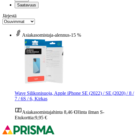
Saatavuus
Järjestä
Asiakasomistaja-alennus
-15 %
Wave Silikonisuoja, Apple iPhone SE (2022) / SE (2020) / 8 /
7 / 6S / 6, Kirkas
Asiakasomistajahinta
8,46 €
Hinta ilman S-
Etukorttia:
9,95 €