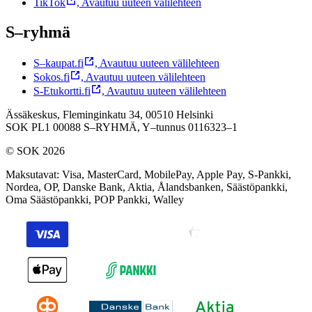
TikTok
,
Avautuu uuteen välilehteen
S–ryhmä
S–kaupat.fi
,
Avautuu uuteen välilehteen
Sokos.fi
,
Avautuu uuteen välilehteen
S-Etukortti.fi
,
Avautuu uuteen välilehteen
Ässäkeskus, Fleminginkatu 34, 00510 Helsinki
SOK PL1 00088 S–RYHMÄ,
Y–tunnus 0116323–1
© SOK 2026
Maksutavat
:
Visa, MasterCard, MobilePay, Apple Pay, S-Pankki,
Nordea, OP, Danske Bank, Aktia, Ålandsbanken, Säästöpankki,
Oma Säästöpankki, POP Pankki, Walley