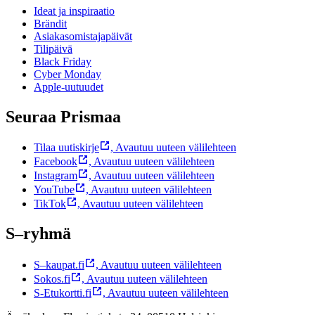
Ideat ja inspiraatio
Brändit
Asiakasomistajapäivät
Tilipäivä
Black Friday
Cyber Monday
Apple-uutuudet
Seuraa Prismaa
Tilaa uutiskirje
,
Avautuu uuteen välilehteen
Facebook
,
Avautuu uuteen välilehteen
Instagram
,
Avautuu uuteen välilehteen
YouTube
,
Avautuu uuteen välilehteen
TikTok
,
Avautuu uuteen välilehteen
S–ryhmä
S–kaupat.fi
,
Avautuu uuteen välilehteen
Sokos.fi
,
Avautuu uuteen välilehteen
S-Etukortti.fi
,
Avautuu uuteen välilehteen