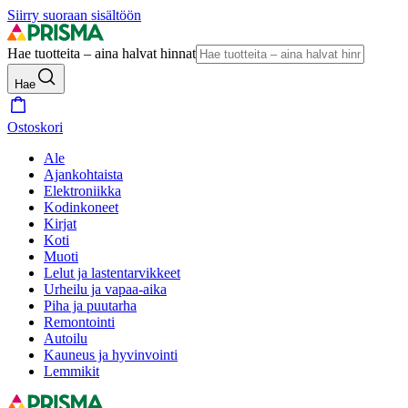
Siirry suoraan sisältöön
Hae tuotteita – aina halvat hinnat
Hae
Ostoskori
Ale
Ajankohtaista
Elektroniikka
Kodinkoneet
Kirjat
Koti
Muoti
Lelut ja lastentarvikkeet
Urheilu ja vapaa-aika
Piha ja puutarha
Remontointi
Autoilu
Kauneus ja hyvinvointi
Lemmikit