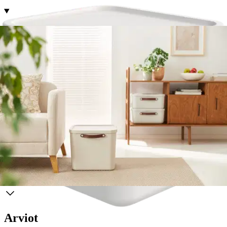
Tuotekuvaus
Rothon valkoinen Maloja-laatikko on modernin tyylikäs ja
monikäyttöinen. Se sopii hyvin erilaisiin säilytystarpeisiin ja
helpottaa tavaroiden järjestyksessä pitämistä. Laatikossa on kansi ja
käytännölliset, ergonomiset kahvat. Laatikko on helppo puhdistaa
pyyhkimällä niin sisä- kuin ulkopuolelta. Laatikon pituus on 39,5
cm, leveys 38 cm ja korkeus 34 cm. Tilavuus on 40 litraa. Materiaali
on muovia.
Ominaisuudet
Arviot