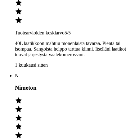
Tuotearvioiden keskiarvo
5
/5
40L laatikkoon mahtuu monenlaista tavaraa. Pientä tai
isompaa. Sangoista helppo tarttua kiinni. Itselläni laatikot
tuovat järjestystä vaatekomerossani.
1 kuukausi sitten
N
Nimetön