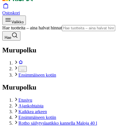
Ostoskori
Valikko
Hae tuotteita – aina halvat hinnat
Hae
Murupolku
…
Ensimmäiseen kotiin
Murupolku
Etusivu
Ajankohtaista
Kaikkea arkeen
Ensimmäiseen kotiin
Rotho säilytyslaatikko kannella Maloja 40 l