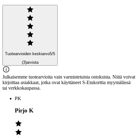
Tuotearvioiden keskiarvo
5
/5
(3)
arviota
Julkaisemme tuotearvioita vain varmistetuista ostoksista. Niitä voivat
kirjoittaa asiakkaat, jotka ovat käyttäneet S-Etukorttia myymälässä
tai verkkokaupassa.
PK
Pirjo K