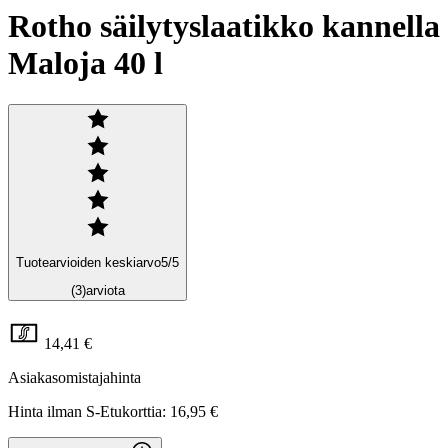
Rotho säilytyslaatikko kannella
Maloja 40 l
Tuotearvioiden keskiarvo
5
/5
(3)
arviota
14,41 €
Asiakasomistajahinta
Hinta ilman S-Etukorttia:
16,95 €