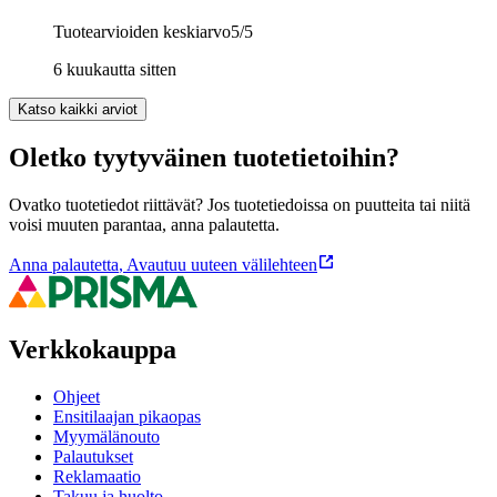
Tuotearvioiden keskiarvo
5
/5
6 kuukautta sitten
Katso kaikki arviot
Oletko tyytyväinen tuotetietoihin?
Ovatko tuotetiedot riittävät? Jos tuotetiedoissa on puutteita tai niitä
voisi muuten parantaa, anna palautetta.
Anna palautetta
,
Avautuu uuteen välilehteen
Verkkokauppa
Ohjeet
Ensitilaajan pikaopas
Myymälänouto
Palautukset
Reklamaatio
Takuu ja huolto