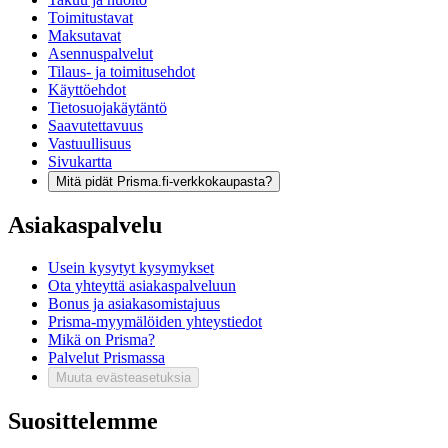
Toimitustavat
Maksutavat
Asennuspalvelut
Tilaus- ja toimitusehdot
Käyttöehdot
Tietosuojakäytäntö
Saavutettavuus
Vastuullisuus
Sivukartta
Mitä pidät Prisma.fi-verkkokaupasta?
Asiakaspalvelu
Usein kysytyt kysymykset
Ota yhteyttä asiakaspalveluun
Bonus ja asiakasomistajuus
Prisma-myymälöiden yhteystiedot
Mikä on Prisma?
Palvelut Prismassa
Muuta evästeasetuksia
Suosittelemme