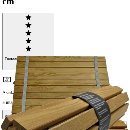
cm
Tuotearvioiden keskiarvo
5
/5
(1)
arvio
42,42 €
Asiakasomistajahinta
Hinta ilman S-Etukorttia:
49,90 €
Verkkokaupan hinta
Valitse toimitustapa