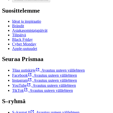
Suosittelemme
Ideat ja inspiraatio
Brändit
Asiakasomistajapäivät
Tilipäivä
Black Friday
Cyber Monday
Apple-uutuudet
Seuraa Prismaa
Tilaa uutiskirje
,
Avautuu uuteen välilehteen
Facebook
,
Avautuu uuteen välilehteen
Instagram
,
Avautuu uuteen välilehteen
YouTube
,
Avautuu uuteen välilehteen
TikTok
,
Avautuu uuteen välilehteen
S–ryhmä
S–kaupat.fi
,
Avautuu uuteen välilehteen