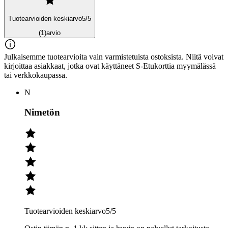
Tuotearvioiden keskiarvo
5
/5
(1)
arvio
Julkaisemme tuotearvioita vain varmistetuista ostoksista. Niitä voivat
kirjoittaa asiakkaat, jotka ovat käyttäneet S-Etukorttia myymälässä
tai verkkokaupassa.
N
Nimetön
Tuotearvioiden keskiarvo
5
/5