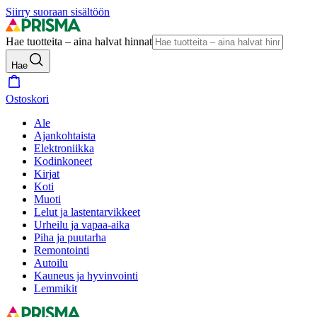
Siirry suoraan sisältöön
Hae tuotteita – aina halvat hinnat
Hae
Ostoskori
Ale
Ajankohtaista
Elektroniikka
Kodinkoneet
Kirjat
Koti
Muoti
Lelut ja lastentarvikkeet
Urheilu ja vapaa-aika
Piha ja puutarha
Remontointi
Autoilu
Kauneus ja hyvinvointi
Lemmikit