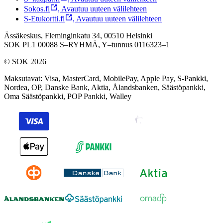
Sokos.fi
,
Avautuu uuteen välilehteen
S-Etukortti.fi
,
Avautuu uuteen välilehteen
Ässäkeskus, Fleminginkatu 34, 00510 Helsinki
SOK PL1 00088 S–RYHMÄ,
Y–tunnus 0116323–1
© SOK 2026
Maksutavat
:
Visa, MasterCard, MobilePay, Apple Pay, S-Pankki,
Nordea, OP, Danske Bank, Aktia, Ålandsbanken, Säästöpankki,
Oma Säästöpankki, POP Pankki, Walley