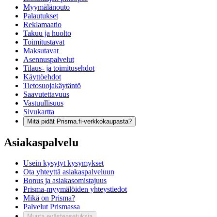
Myymälänouto
Palautukset
Reklamaatio
Takuu ja huolto
Toimitustavat
Maksutavat
Asennuspalvelut
Tilaus- ja toimitusehdot
Käyttöehdot
Tietosuojakäytäntö
Saavutettavuus
Vastuullisuus
Sivukartta
Mitä pidät Prisma.fi-verkkokaupasta?
Asiakaspalvelu
Usein kysytyt kysymykset
Ota yhteyttä asiakaspalveluun
Bonus ja asiakasomistajuus
Prisma-myymälöiden yhteystiedot
Mikä on Prisma?
Palvelut Prismassa
Muuta evästeasetuksia