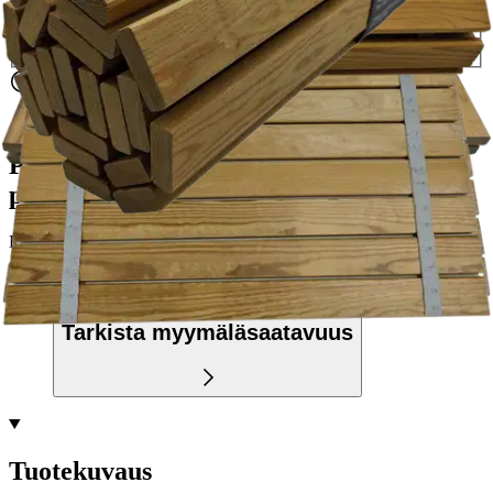
Nouto myymälästä
Toimitus
Ilmainen
Kotiin tai noutopisteeseen
Alk. 0 €
Siirry valitsemaan myymälä
Ilmainen toimitus yli 100 €:n tilauksille
Postin pakettiautomaattiin tai
palvelupisteeseen!
Etu ei koske Suuri‑lisäpalvelulla toimitettavia tuotteita.
Tarkista myymäläsaatavuus
Tuotekuvaus