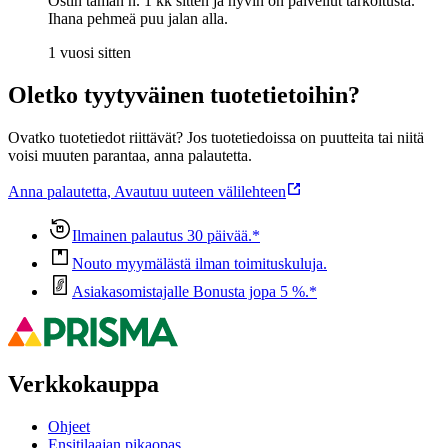
Ostin tämän n. 1 kk sitten ja hyvin on palvellut tarkoitusta.
Ihana pehmeä puu jalan alla.
1 vuosi sitten
Oletko tyytyväinen tuotetietoihin?
Ovatko tuotetiedot riittävät? Jos tuotetiedoissa on puutteita tai niitä
voisi muuten parantaa, anna palautetta.
Anna palautetta
,
Avautuu uuteen välilehteen
Ilmainen palautus 30 päivää.*
Nouto myymälästä ilman toimituskuluja.
Asiakasomistajalle Bonusta jopa 5 %.*
Verkkokauppa
Ohjeet
Ensitilaajan pikaopas