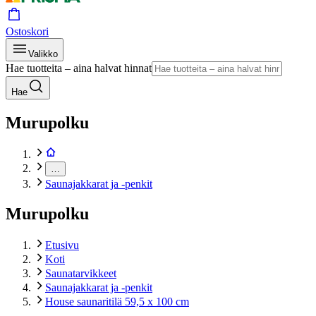
Ostoskori
Valikko
Hae tuotteita – aina halvat hinnat
Hae
Murupolku
…
Saunajakkarat ja -penkit
Murupolku
Etusivu
Koti
Saunatarvikkeet
Saunajakkarat ja -penkit
House saunaritilä 59,5 x 100 cm