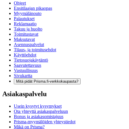
Ohjeet
Ensitilaajan pikaopas
Myymälänouto
Palautukset
Reklamaatio
Takuu ja huolto
Toimitustavat
Maksutavat
Asennuspalvelut
Tilaus- ja toimitusehdot
Käyttöehdot
Tietosuojakäytäntö
Saavutettavuus
Vastuullisuus
Sivukartta
Mitä pidät Prisma.fi-verkkokaupasta?
Asiakaspalvelu
Usein kysytyt kysymykset
Ota yhteyttä asiakaspalveluun
Bonus ja asiakasomistajuus
Prisma-myymälöiden yhteystiedot
Mikä on Prisma?