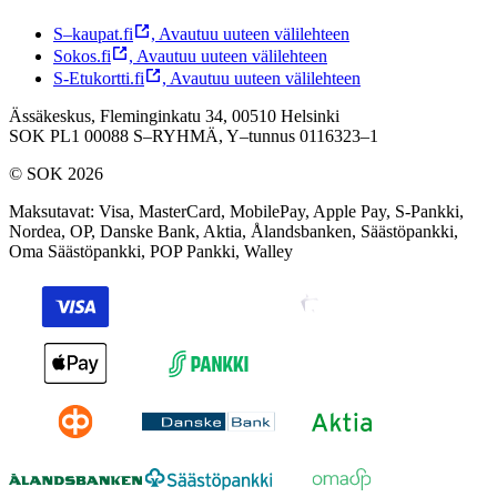
S–kaupat.fi
,
Avautuu uuteen välilehteen
Sokos.fi
,
Avautuu uuteen välilehteen
S-Etukortti.fi
,
Avautuu uuteen välilehteen
Ässäkeskus, Fleminginkatu 34, 00510 Helsinki
SOK PL1 00088 S–RYHMÄ,
Y–tunnus 0116323–1
© SOK 2026
Maksutavat
:
Visa, MasterCard, MobilePay, Apple Pay, S-Pankki,
Nordea, OP, Danske Bank, Aktia, Ålandsbanken, Säästöpankki,
Oma Säästöpankki, POP Pankki, Walley