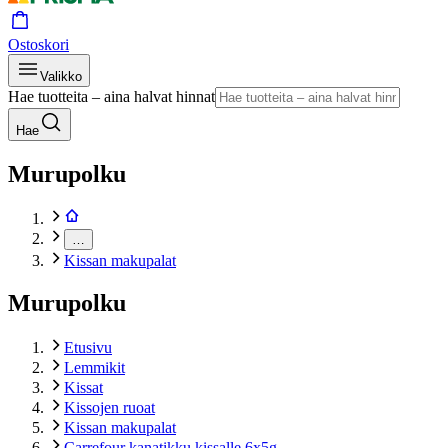
Ostoskori
Valikko
Hae tuotteita – aina halvat hinnat
Hae
Murupolku
…
Kissan makupalat
Murupolku
Etusivu
Lemmikit
Kissat
Kissojen ruoat
Kissan makupalat
Carrefour kanatikku kissalle 6x5g