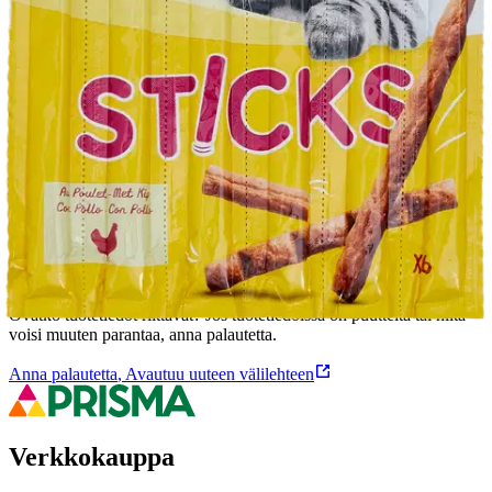
Yksittäispakattu kanaherkku kissallesi. Täydennysravinto kissalle.
Ominaisuudet
Oletko tyytyväinen tuotetietoihin?
Ovatko tuotetiedot riittävät? Jos tuotetiedoissa on puutteita tai niitä
voisi muuten parantaa, anna palautetta.
Anna palautetta
,
Avautuu uuteen välilehteen
Verkkokauppa