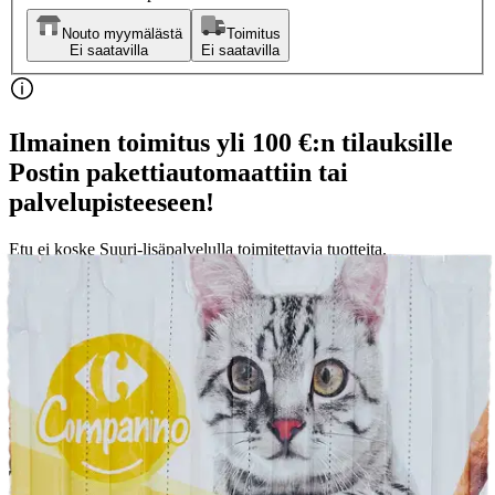
Nouto myymälästä
Toimitus
Ei saatavilla
Ei saatavilla
Ilmainen toimitus yli 100 €:n tilauksille
Postin pakettiautomaattiin tai
palvelupisteeseen!
Etu ei koske Suuri‑lisäpalvelulla toimitettavia tuotteita.
Tarkista myymäläsaatavuus
Tuotekuvaus