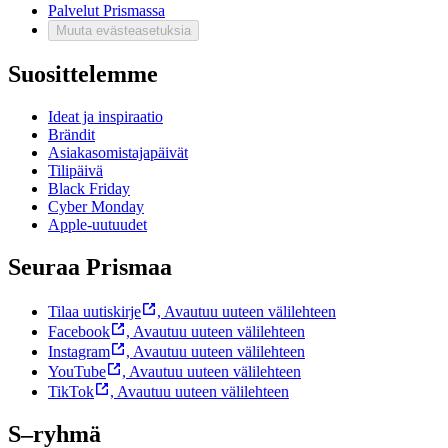
Palvelut Prismassa
Muuta evästeasetuksia
Suosittelemme
Ideat ja inspiraatio
Brändit
Asiakasomistajapäivät
Tilipäivä
Black Friday
Cyber Monday
Apple-uutuudet
Seuraa Prismaa
Tilaa uutiskirje
,
Avautuu uuteen välilehteen
Facebook
,
Avautuu uuteen välilehteen
Instagram
,
Avautuu uuteen välilehteen
YouTube
,
Avautuu uuteen välilehteen
TikTok
,
Avautuu uuteen välilehteen
S–ryhmä