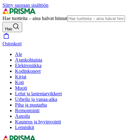
Siirry suoraan sisältöön
Hae tuotteita – aina halvat hinnat
Hae
Ostoskori
Ale
Ajankohtaista
Elektroniikka
Kodinkoneet
Kirjat
Koti
Muoti
Lelut ja lastentarvikkeet
Urheilu ja vapaa-aika
Piha ja puutarha
Remontointi
Autoilu
Kauneus ja hyvinvointi
Lemmikit