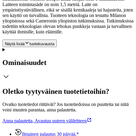
Laitteen toimintasäde on noin 1,5 metriä. Laite on
ympäristöystävällinen, eikä se sisällä kemikaaleja tai hajusteita, joten
sen käyttö on turvallista. Tuotteen teknologia on testattu Milanon
yliopistossa sekä Cameronin yliopiston tutkimuksissa. Tutkimuksissa
todettiin teknologian olevan tehokas punkkeja vastaan ja turvallinen
käyttää ihmisille, kuin eläimille.
Näytä lisää
tuotekuvausta
Ominaisuudet
Oletko tyytyväinen tuotetietoihin?
Ovatko tuotetiedot riittävät? Jos tuotetiedoissa on puutteita tai niitä
voisi muuten parantaa, anna palautetta.
Anna palautetta
,
Avautuu uuteen välilehteen
Ilmainen palautus 30 päivää.*