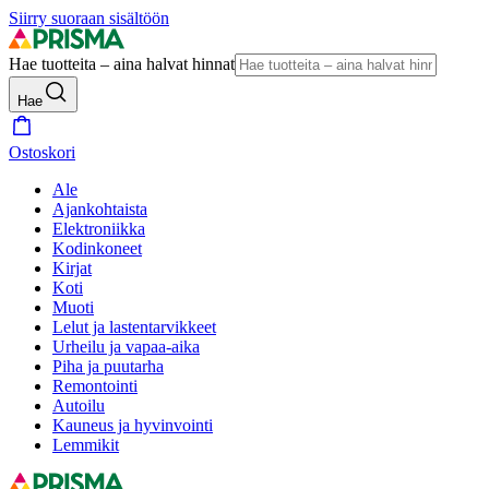
Siirry suoraan sisältöön
Hae tuotteita – aina halvat hinnat
Hae
Ostoskori
Ale
Ajankohtaista
Elektroniikka
Kodinkoneet
Kirjat
Koti
Muoti
Lelut ja lastentarvikkeet
Urheilu ja vapaa-aika
Piha ja puutarha
Remontointi
Autoilu
Kauneus ja hyvinvointi
Lemmikit