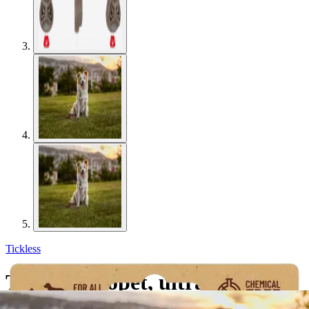
Tickless
Tickless-ecopet, ultraääni
punkkikarkoitin. Tuote ja