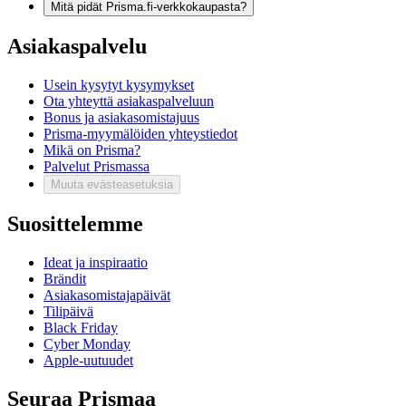
Mitä pidät Prisma.fi-verkkokaupasta?
Asiakaspalvelu
Usein kysytyt kysymykset
Ota yhteyttä asiakaspalveluun
Bonus ja asiakasomistajuus
Prisma-myymälöiden yhteystiedot
Mikä on Prisma?
Palvelut Prismassa
Muuta evästeasetuksia
Suosittelemme
Ideat ja inspiraatio
Brändit
Asiakasomistajapäivät
Tilipäivä
Black Friday
Cyber Monday
Apple-uutuudet
Seuraa Prismaa