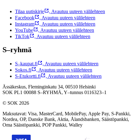
Tilaa uutiskirje
,
Avautuu uuteen välilehteen
Facebook
,
Avautuu uuteen välilehteen
Instagram
,
Avautuu uuteen välilehteen
YouTube
,
Avautuu uuteen välilehteen
TikTok
,
Avautuu uuteen välilehteen
S–ryhmä
S–kaupat.fi
,
Avautuu uuteen välilehteen
Sokos.fi
,
Avautuu uuteen välilehteen
S-Etukortti.fi
,
Avautuu uuteen välilehteen
Ässäkeskus, Fleminginkatu 34, 00510 Helsinki
SOK PL1 00088 S–RYHMÄ,
Y–tunnus 0116323–1
© SOK 2026
Maksutavat
:
Visa, MasterCard, MobilePay, Apple Pay, S-Pankki,
Nordea, OP, Danske Bank, Aktia, Ålandsbanken, Säästöpankki,
Oma Säästöpankki, POP Pankki, Walley