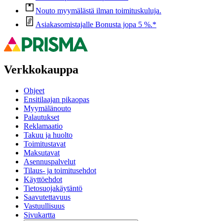
Nouto myymälästä ilman toimituskuluja.
Asiakasomistajalle Bonusta jopa 5 %.*
Verkkokauppa
Ohjeet
Ensitilaajan pikaopas
Myymälänouto
Palautukset
Reklamaatio
Takuu ja huolto
Toimitustavat
Maksutavat
Asennuspalvelut
Tilaus- ja toimitusehdot
Käyttöehdot
Tietosuojakäytäntö
Saavutettavuus
Vastuullisuus
Sivukartta