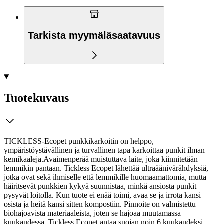
Tarkista myymäläsaatavuus
Tuotekuvaus
TICKLESS-Ecopet punkkikarkoitin on helppo,
ympäristöystävällinen ja turvallinen tapa karkoittaa punkit ilman
kemikaaleja.Avaimenperää muistuttava laite, joka kiinnitetään
lemmikin pantaan. Tickless Ecopet lähettää ultraäänivärähdyksiä,
jotka ovat sekä ihmiselle että lemmikille huomaamattomia, mutta
häiritsevät punkkien kykyä suunnistaa, minkä ansiosta punkit
pysyvät loitolla. Kun tuote ei enää toimi, avaa se ja irrota kansi
osista ja heitä kansi sitten kompostiin.
Pinnoite on valmistettu
biohajoavista materiaaleista, joten se hajoaa muutamassa
kuukaudessa. Tickless Ecopet antaa suojan noin 6 kuukaudeksi.