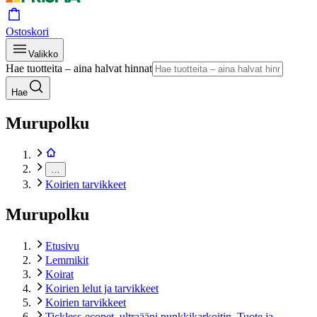
Ostoskori
Valikko
Hae tuotteita – aina halvat hinnat
Hae
Murupolku
…
Koirien tarvikkeet
Murupolku
Etusivu
Lemmikit
Koirat
Koirien lelut ja tarvikkeet
Koirien tarvikkeet
Tickless-ecopet, ultraääni punkkikarkoitin. Tuote ja