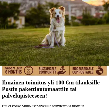
pakkaus valmistettu
kierrätysmateriaaleista.
26,90 €
Verkkokaupan hinta
Valitse toimitustapa
Nouto myymälästä
Toimitus
Ilmainen
Kotiin tai noutopisteeseen
Alk. 0 €
Siirry valitsemaan myymälä
Ilmainen toimitus yli 100 €:n tilauksille
Postin pakettiautomaattiin tai
palvelupisteeseen!
Etu ei koske Suuri‑lisäpalvelulla toimitettavia tuotteita.