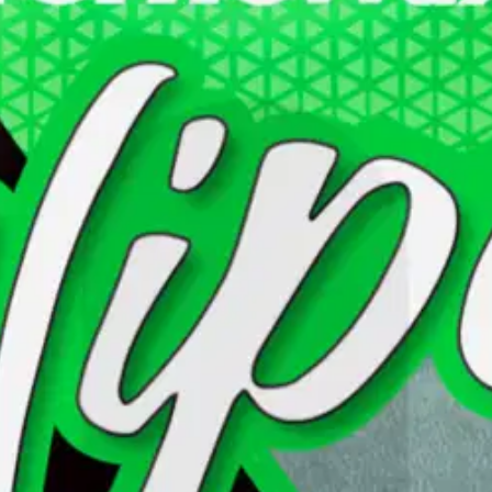
stin pakettiautomaattiin tai palvelupisteesee