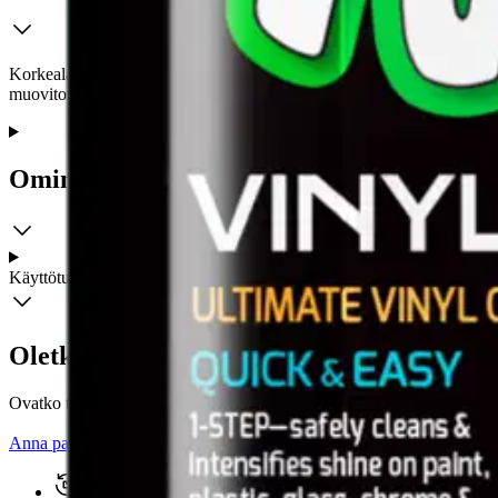
Korkealaatuinen puhdistusliina auton sisäpuolisten kumi-, muovi- ja
muovitonta ja biohajoavaa. kierrätettävä. Näppärä, uudelleensuljettava
Ominaisuudet
Käyttöturvallisuus
Oletko tyytyväinen tuotetietoihin?
Ovatko tuotetiedot riittävät? Jos tuotetiedoissa on puutteita tai niitä v
Anna palautetta
,
Avautuu uuteen välilehteen
Ilmainen palautus 30 päivää.*