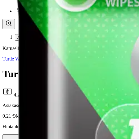
Asiakasomistaja-alennus
-15 %
Avaa kuva suurempana
Karusellin nuolipainikkeet
Turtle Wax
Turtle Wax puhdistusliina kum
4,21 €
Asiakasomistajahinta
0,21 €/kpl
Hinta ilman S-Etukorttia:
4,95 €