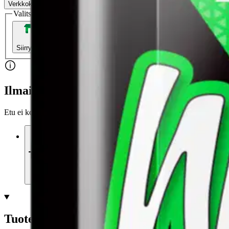
Verkkokaupan hinta
Valitse toimitustapa
Nouto myymälästä
Toimitus
Ilmainen
Kotiin tai noutopisteeseen
Alk. 0 €
Siirry valitsemaan myymälä
Ilmainen toimitus yli 100 €:n tilauksille Po
Etu ei koske Suuri‑lisäpalvelulla toimitettavia tuotteita.
Tarkista myymäläsaatavuus
Tuotekuvaus