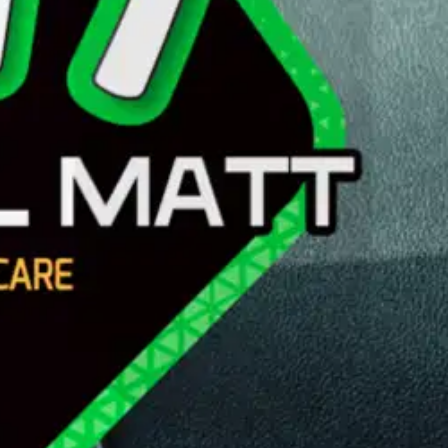
 vinyylipintojen nopeaan & helppoon puhdistukseen. Jättää mattamaisen 
 pussipakkaus. Sisältää 24 puhdistusliinaa.
oisi muuten parantaa, anna palautetta.