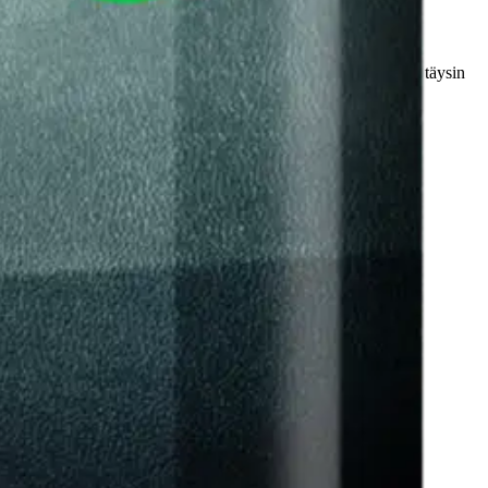
& suojaavan pinnan. Liinojen materiaali on koostumukseltaan täysin