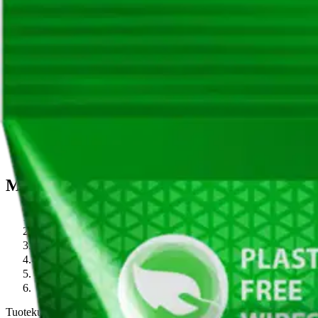
Ostoskori
Valikko
Hae tuotteita – aina halvat hinnat
Hae
Murupolku
…
Puhdistusliinat
Murupolku
Etusivu
Autoilu
Autotarvikkeet
Auton pesu- ja kiillotustarvikkeet
Puhdistusliinat
Turtle Wax puhdistusliina kumi&muovi matta 24kpl
Tuotekuvat- ja videot
Ohita tuotekuva