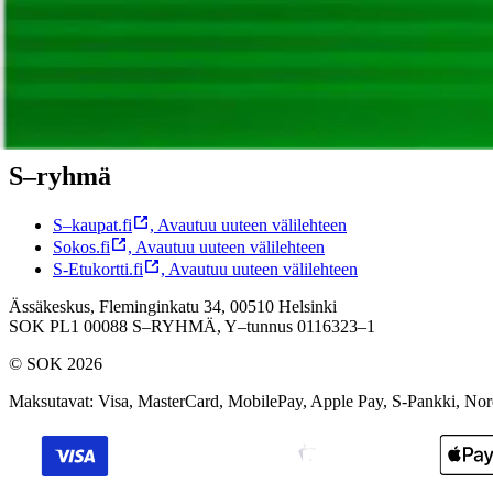
Tilaa uutiskirje
,
Avautuu uuteen välilehteen
Facebook
,
Avautuu uuteen välilehteen
Instagram
,
Avautuu uuteen välilehteen
YouTube
,
Avautuu uuteen välilehteen
TikTok
,
Avautuu uuteen välilehteen
S–ryhmä
S–kaupat.fi
,
Avautuu uuteen välilehteen
Sokos.fi
,
Avautuu uuteen välilehteen
S-Etukortti.fi
,
Avautuu uuteen välilehteen
Ässäkeskus, Fleminginkatu 34, 00510 Helsinki
SOK PL1 00088 S–RYHMÄ,
Y–tunnus 0116323–1
© SOK 2026
Maksutavat
:
Visa, MasterCard, MobilePay, Apple Pay, S-Pankki, No