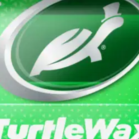
i&muovi matta 24kpl