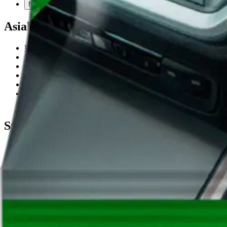
Mitä pidät Prisma.fi-verkkokaupasta?
Asiakaspalvelu
Usein kysytyt kysymykset
Ota yhteyttä asiakaspalveluun
Bonus ja asiakasomistajuus
Prisma-myymälöiden yhteystiedot
Mikä on Prisma?
Palvelut Prismassa
Muuta evästeasetuksia
Suosittelemme
Ideat ja inspiraatio
Brändit
Asiakasomistajapäivät
Tilipäivä
Black Friday
Cyber Monday
Apple-uutuudet
Seuraa Prismaa