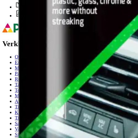
Nouto myymälästä ilman toimituskuluja.
Asiakasomistajalle Bonusta jopa 5 %.*
Verkkokauppa
Ohjeet
Ensitilaajan pikaopas
Myymälänouto
Palautukset
Reklamaatio
Takuu ja huolto
Toimitustavat
Maksutavat
Asennuspalvelut
Tilaus- ja toimitusehdot
Käyttöehdot
Tietosuojakäytäntö
Saavutettavuus
Vastuullisuus
Sivukartta