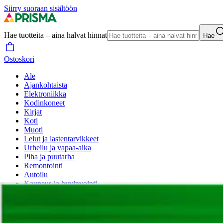
Siirry suoraan sisältöön
Hae tuotteita – aina halvat hinnat
Hae
Ostoskori
Ale
Ajankohtaista
Elektroniikka
Kodinkoneet
Kirjat
Koti
Muoti
Lelut ja lastentarvikkeet
Urheilu ja vapaa-aika
Piha ja puutarha
Remontointi
Autoilu
Kauneus ja hyvinvointi
Lemmikit