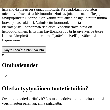
kestävyytensä ansiosta erinomaisesti niin kotiin kuin julkisiin tiloihin
(käyttöluokka 33). Kappadokien -lattian uniikki beige sävy ruskeine
häivähdyksineen on saanut innoitusta Kappadokian vuoriston
mielikuvituksellisista kivimuodostelmista, joita kutsutaan ”keijujen
savupiipuiksi”.Luonnollisen kaunis puulattian design ja puun tuntua
luova pintastruktuuri.
Valmistettu luonnonkuiduista ja
kierrätetyistäluonnonmateriaaleista. Vedenkestävä pinta on
helppohoitoinen. Erityinen käyttömukavuutta lisäävä kerros tekee
lattiasta lämpimän tuntuisen, miellyttävän kävellä ja vähentää
kopinaääniä.
Näytä lisää
tuotekuvausta
Ominaisuudet
Oletko tyytyväinen tuotetietoihin?
Ovatko tuotetiedot riittävät? Jos tuotetiedoissa on puutteita tai niitä
voisi muuten parantaa, anna palautetta.