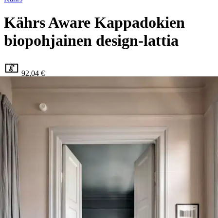
Kährs Aware Kappadokien
biopohjainen design-lattia
92,04 €
Asiakasomistajahinta
49,90 €/m2
Hinta ilman S-Etukorttia:
108,28 €
Verkkokaupan hinta
Valitse toimitustapa
Nouto myymälästä
Toimitus
Ilmainen
Ei saatavilla
Siirry valitsemaan myymälä