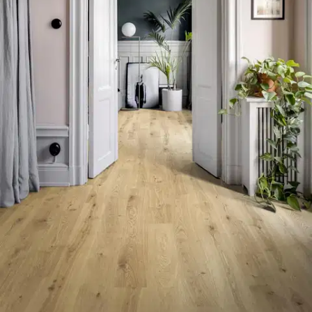
Ilmainen toimitus yli 100 €:n tilauksille
Postin pakettiautomaattiin tai
palvelupisteeseen!
Etu ei koske Suuri‑lisäpalvelulla toimitettavia tuotteita.
Tarkista myymäläsaatavuus
Tuotekuvaus
Kährs Aware on biopohjainen ja luonnonmukainen design-
lattia.Tämä luonnonmateriaaleista valmistettu hybridilattiasopii