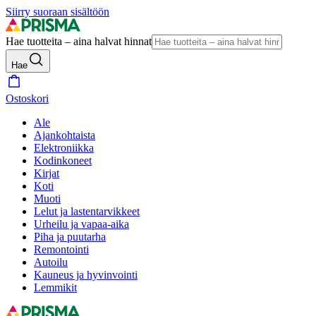
Siirry suoraan sisältöön
Hae tuotteita – aina halvat hinnat
Hae
Ostoskori
Ale
Ajankohtaista
Elektroniikka
Kodinkoneet
Kirjat
Koti
Muoti
Lelut ja lastentarvikkeet
Urheilu ja vapaa-aika
Piha ja puutarha
Remontointi
Autoilu
Kauneus ja hyvinvointi
Lemmikit