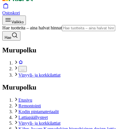
Ostoskori
Valikko
Hae tuotteita – aina halvat hinnat
Hae
Murupolku
…
Vinyyli- ja korkkilattiat
Murupolku
Etusivu
Remontointi
Kodin pintamateriaalit
Lattiapäällysteet
Vinyyli- ja korkkilattiat
Kährs Aware Kappadokien biopohjainen design-lattia