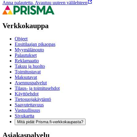
Anna palautetta
,
Avautuu uuteen välilehteen
Verkkokauppa
Ohjeet
Ensitilaajan pikaopas
Myymälänouto
Palautukset
Reklamaatio
Takuu ja huolto
Toimitustavat
Maksutavat
Asennuspalvelut
Tilaus- ja toimitusehdot
Käyttöehdot
Tietosuojakäytäntö
Saavutettavuus
Vastuullisuus
Sivukartta
Mitä pidät Prisma.fi-verkkokaupasta?
Asiakaspalvelu