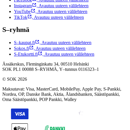
Instagram
,
Avautuu uuteen välilehteen
YouTube
,
Avautuu uuteen välilehteen
TikTok
,
Avautuu uuteen välilehteen
S–ryhmä
S–kaupat.fi
,
Avautuu uuteen välilehteen
Sokos.fi
,
Avautuu uuteen välilehteen
S-Etukortti.fi
,
Avautuu uuteen välilehteen
Ässäkeskus, Fleminginkatu 34, 00510 Helsinki
SOK PL1 00088 S–RYHMÄ,
Y–tunnus 0116323–1
© SOK 2026
Maksutavat
:
Visa, MasterCard, MobilePay, Apple Pay, S-Pankki,
Nordea, OP, Danske Bank, Aktia, Ålandsbanken, Säästöpankki,
Oma Säästöpankki, POP Pankki, Walley