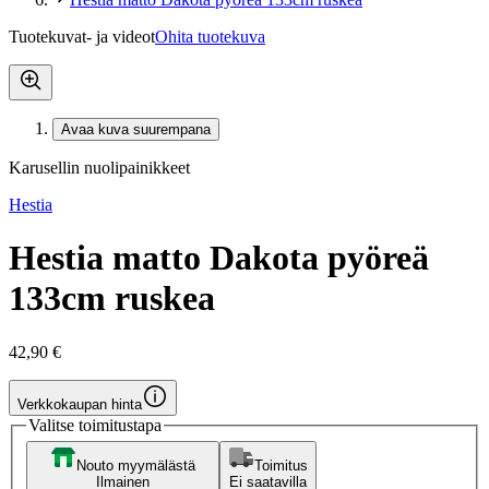
Tuotekuvat- ja videot
Ohita tuotekuva
Avaa kuva suurempana
Karusellin nuolipainikkeet
Hestia
Hestia matto Dakota pyöreä
133cm ruskea
42,90 €
Verkkokaupan hinta
Valitse toimitustapa
Nouto myymälästä
Toimitus
Ilmainen
Ei saatavilla