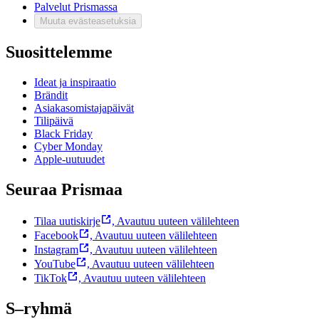
Palvelut Prismassa
Muuta evästeasetuksia
Suosittelemme
Ideat ja inspiraatio
Brändit
Asiakasomistajapäivät
Tilipäivä
Black Friday
Cyber Monday
Apple-uutuudet
Seuraa Prismaa
Tilaa uutiskirje
,
Avautuu uuteen välilehteen
Facebook
,
Avautuu uuteen välilehteen
Instagram
,
Avautuu uuteen välilehteen
YouTube
,
Avautuu uuteen välilehteen
TikTok
,
Avautuu uuteen välilehteen
S–ryhmä