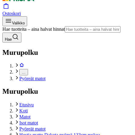
Ostoskori
Valikko
Hae tuotteita – aina halvat hinnat
Hae
Murupolku
…
Pyöreät matot
Murupolku
Etusivu
Koti
Matot
Isot matot
Pyöreät matot
Hestia matto Dakota pyöreä 133cm ruskea