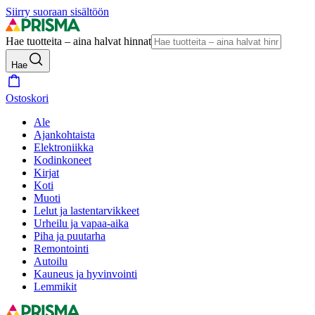
Siirry suoraan sisältöön
Hae tuotteita – aina halvat hinnat
Hae
Ostoskori
Ale
Ajankohtaista
Elektroniikka
Kodinkoneet
Kirjat
Koti
Muoti
Lelut ja lastentarvikkeet
Urheilu ja vapaa-aika
Piha ja puutarha
Remontointi
Autoilu
Kauneus ja hyvinvointi
Lemmikit