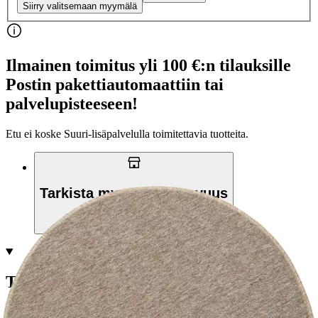
Siirry valitsemaan myymälä
Ilmainen toimitus yli 100 €:n tilauksille
Postin pakettiautomaattiin tai
palvelupisteeseen!
Etu ei koske Suuri‑lisäpalvelulla toimitettavia tuotteita.
Tarkista myymäläsaatavuus
Tuotekuvaus