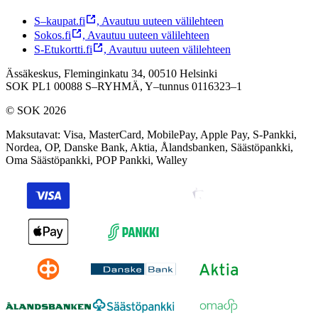
S–kaupat.fi
,
Avautuu uuteen välilehteen
Sokos.fi
,
Avautuu uuteen välilehteen
S-Etukortti.fi
,
Avautuu uuteen välilehteen
Ässäkeskus, Fleminginkatu 34, 00510 Helsinki
SOK PL1 00088 S–RYHMÄ,
Y–tunnus 0116323–1
© SOK 2026
Maksutavat
:
Visa, MasterCard, MobilePay, Apple Pay, S-Pankki,
Nordea, OP, Danske Bank, Aktia, Ålandsbanken, Säästöpankki,
Oma Säästöpankki, POP Pankki, Walley