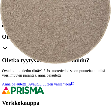
HESTIA Dakota -yleismatto on kestävä valinta. Dakota soveltuu
kaikkiin sisätiloihin. Kestävä kumilateksipohja pitää maton hyvin
paikoillaan. Kolme väriä ja useita eri kokoja kodin kaikkiin tiloihin.
Ominaisuudet
Oletko tyytyväinen tuotetietoihin?
Ovatko tuotetiedot riittävät? Jos tuotetiedoissa on puutteita tai niitä
voisi muuten parantaa, anna palautetta.
Anna palautetta
,
Avautuu uuteen välilehteen
Verkkokauppa