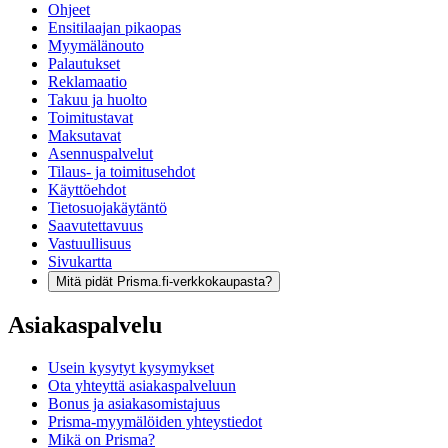
Ohjeet
Ensitilaajan pikaopas
Myymälänouto
Palautukset
Reklamaatio
Takuu ja huolto
Toimitustavat
Maksutavat
Asennuspalvelut
Tilaus- ja toimitusehdot
Käyttöehdot
Tietosuojakäytäntö
Saavutettavuus
Vastuullisuus
Sivukartta
Mitä pidät Prisma.fi-verkkokaupasta?
Asiakaspalvelu
Usein kysytyt kysymykset
Ota yhteyttä asiakaspalveluun
Bonus ja asiakasomistajuus
Prisma-myymälöiden yhteystiedot
Mikä on Prisma?