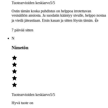
Tuotearvioiden keskiarvo
5
/5
Ostin tämän koska puhdistus on helppoa irrotettavan
vesisäiliön ansiosta. Ja suodatin kääntyy sivulle, helppo nostaa
ja viedä jäteastiaan. Etsin kauan ja sitten löysin tämän. 👍
7 päivää sitten
N
Nimetön
Tuotearvioiden keskiarvo
5
/5
Hyvä tuote on