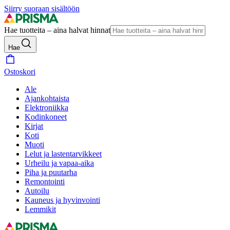
Siirry suoraan sisältöön
Hae tuotteita – aina halvat hinnat
Hae
Ostoskori
Ale
Ajankohtaista
Elektroniikka
Kodinkoneet
Kirjat
Koti
Muoti
Lelut ja lastentarvikkeet
Urheilu ja vapaa-aika
Piha ja puutarha
Remontointi
Autoilu
Kauneus ja hyvinvointi
Lemmikit