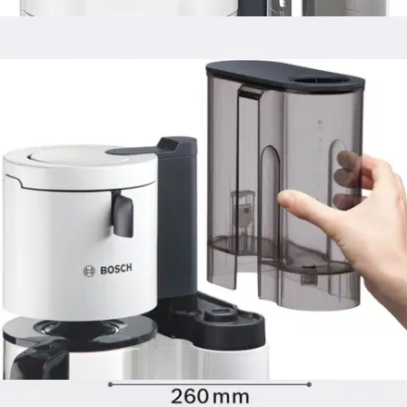
84,15 €
Asiakasomistajahinta
Hinta ilman S-Etukorttia:
99,00 €
Verkkokaupan hinta
Valitse toimitustapa
Nouto myymälästä
Toimitus
Ilmainen
Kotiin tai noutopisteeseen
Alk. 0 €
Siirry valitsemaan myymälä
Ilmainen toimitus yli 100 €:n tilauksille
Postin pakettiautomaattiin tai
palvelupisteeseen!
Etu ei koske Suuri‑lisäpalvelulla toimitettavia tuotteita.