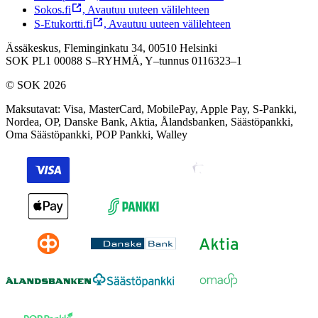
Sokos.fi
,
Avautuu uuteen välilehteen
S-Etukortti.fi
,
Avautuu uuteen välilehteen
Ässäkeskus, Fleminginkatu 34, 00510 Helsinki
SOK PL1 00088 S–RYHMÄ,
Y–tunnus 0116323–1
© SOK 2026
Maksutavat
:
Visa, MasterCard, MobilePay, Apple Pay, S-Pankki,
Nordea, OP, Danske Bank, Aktia, Ålandsbanken, Säästöpankki,
Oma Säästöpankki, POP Pankki, Walley