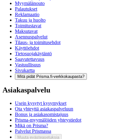
Myymälänouto
Palautukset
Reklamaatio
Takuu ja huolto
Toimitustavat
Maksutavat
Asennuspalvelut
Tilaus- ja toimitusehdot
Käyttöehdot
Tietosuojakäytäntö
Saavutettavuus
Vastuullisuus
Sivukartta
Mitä pidät Prisma.fi-verkkokaupasta?
Asiakaspalvelu
Usein kysytyt kysymykset
Ota yhteyttä asiakaspalveluun
Bonus ja asiakasomistajuus
Prisma-myymälöiden yhteystiedot
Mikä on Prisma?
Palvelut Prismassa
Muuta evästeasetuksia