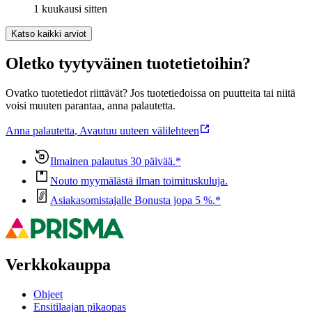
1 kuukausi sitten
Katso kaikki arviot
Oletko tyytyväinen tuotetietoihin?
Ovatko tuotetiedot riittävät? Jos tuotetiedoissa on puutteita tai niitä
voisi muuten parantaa, anna palautetta.
Anna palautetta
,
Avautuu uuteen välilehteen
Ilmainen palautus 30 päivää.*
Nouto myymälästä ilman toimituskuluja.
Asiakasomistajalle Bonusta jopa 5 %.*
Verkkokauppa
Ohjeet
Ensitilaajan pikaopas