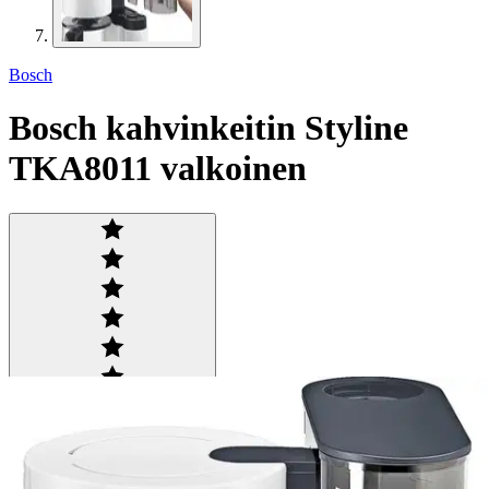
Bosch
Bosch kahvinkeitin Styline
TKA8011 valkoinen
Tuotearvioiden keskiarvo
4,4
/5
(31)
arviota