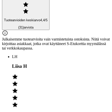
Tuotearvioiden keskiarvo
4,4
/5
(31)
arviota
Julkaisemme tuotearvioita vain varmistetuista ostoksista. Niitä voivat
kirjoittaa asiakkaat, jotka ovat käyttäneet S-Etukorttia myymälässä
tai verkkokaupassa.
LH
Liisa H