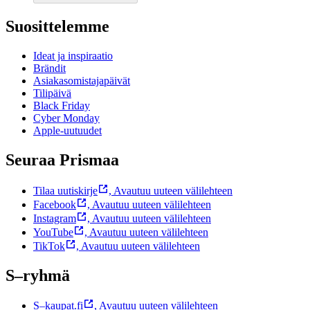
Suosittelemme
Ideat ja inspiraatio
Brändit
Asiakasomistajapäivät
Tilipäivä
Black Friday
Cyber Monday
Apple-uutuudet
Seuraa Prismaa
Tilaa uutiskirje
,
Avautuu uuteen välilehteen
Facebook
,
Avautuu uuteen välilehteen
Instagram
,
Avautuu uuteen välilehteen
YouTube
,
Avautuu uuteen välilehteen
TikTok
,
Avautuu uuteen välilehteen
S–ryhmä
S–kaupat.fi
,
Avautuu uuteen välilehteen