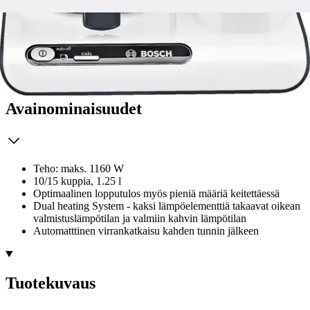
Tarkista myymäläsaatavuus
Avainominaisuudet
Teho: maks. 1160 W
10/15 kuppia, 1.25 l
Optimaalinen lopputulos myös pieniä määriä keitettäessä
Dual heating System - kaksi lämpöelementtiä takaavat oikean
valmistuslämpötilan ja valmiin kahvin lämpötilan
Automatttinen virrankatkaisu kahden tunnin jälkeen
Tuotekuvaus