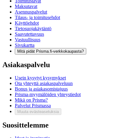
Toimitustavat
Maksutavat
Asennuspalvelut
Tilaus- ja toimitusehdot
Käyttöehdot
Tietosuojakäytäntö
Saavutettavuus
Vastuullisuus
Sivukartta
Mitä pidät Prisma.fi-verkkokaupasta?
Asiakaspalvelu
Usein kysytyt kysymykset
Ota yhteyttä asiakaspalveluun
Bonus ja asiakasomistajuus
Prisma-myymälöiden yhteystiedot
Mikä on Prisma?
Palvelut Prismassa
Muuta evästeasetuksia
Suosittelemme