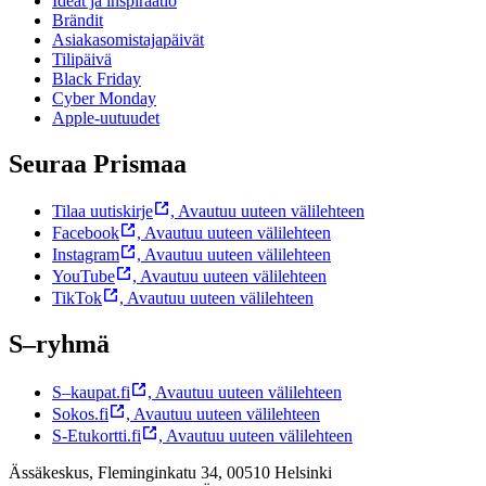
Ideat ja inspiraatio
Brändit
Asiakasomistajapäivät
Tilipäivä
Black Friday
Cyber Monday
Apple-uutuudet
Seuraa Prismaa
Tilaa uutiskirje
,
Avautuu uuteen välilehteen
Facebook
,
Avautuu uuteen välilehteen
Instagram
,
Avautuu uuteen välilehteen
YouTube
,
Avautuu uuteen välilehteen
TikTok
,
Avautuu uuteen välilehteen
S–ryhmä
S–kaupat.fi
,
Avautuu uuteen välilehteen
Sokos.fi
,
Avautuu uuteen välilehteen
S-Etukortti.fi
,
Avautuu uuteen välilehteen
Ässäkeskus, Fleminginkatu 34, 00510 Helsinki