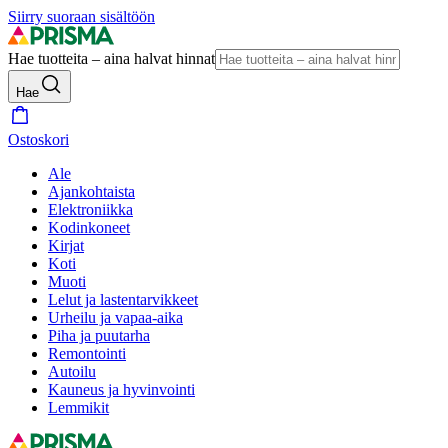
Siirry suoraan sisältöön
Hae tuotteita – aina halvat hinnat
Hae
Ostoskori
Ale
Ajankohtaista
Elektroniikka
Kodinkoneet
Kirjat
Koti
Muoti
Lelut ja lastentarvikkeet
Urheilu ja vapaa-aika
Piha ja puutarha
Remontointi
Autoilu
Kauneus ja hyvinvointi
Lemmikit