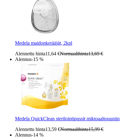
Medela maidonkerääjät, 2kpl
Alennettu hinta
11,64 €
Normaalihinta
13,69 €
Alennus
-15 %
Medela QuickClean sterilointipussit miktoaaltouuniin
Alennettu hinta
13,59 €
Normaalihinta
15,99 €
Alennus
-14 %