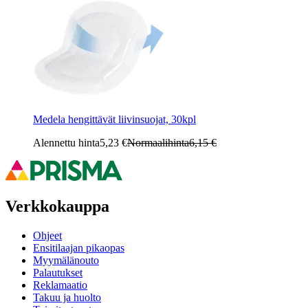
Medela hengittävät liivinsuojat, 30kpl
Alennettu hinta
5,23 €
Normaalihinta
6,15 €
Verkkokauppa
Ohjeet
Ensitilaajan pikaopas
Myymälänouto
Palautukset
Reklamaatio
Takuu ja huolto