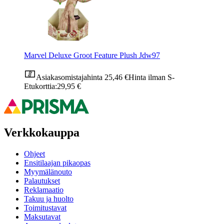
Marvel Deluxe Groot Feature Plush Jdw97
Asiakasomistajahinta
25,46 €
Hinta ilman S-
Etukorttia:
29,95 €
Verkkokauppa
Ohjeet
Ensitilaajan pikaopas
Myymälänouto
Palautukset
Reklamaatio
Takuu ja huolto
Toimitustavat
Maksutavat