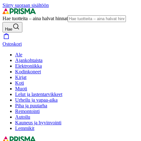
Siirry suoraan sisältöön
Hae tuotteita – aina halvat hinnat
Hae
Ostoskori
Ale
Ajankohtaista
Elektroniikka
Kodinkoneet
Kirjat
Koti
Muoti
Lelut ja lastentarvikkeet
Urheilu ja vapaa-aika
Piha ja puutarha
Remontointi
Autoilu
Kauneus ja hyvinvointi
Lemmikit