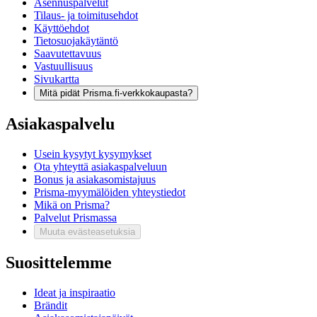
Asennuspalvelut
Tilaus- ja toimitusehdot
Käyttöehdot
Tietosuojakäytäntö
Saavutettavuus
Vastuullisuus
Sivukartta
Mitä pidät Prisma.fi-verkkokaupasta?
Asiakaspalvelu
Usein kysytyt kysymykset
Ota yhteyttä asiakaspalveluun
Bonus ja asiakasomistajuus
Prisma-myymälöiden yhteystiedot
Mikä on Prisma?
Palvelut Prismassa
Muuta evästeasetuksia
Suosittelemme
Ideat ja inspiraatio
Brändit