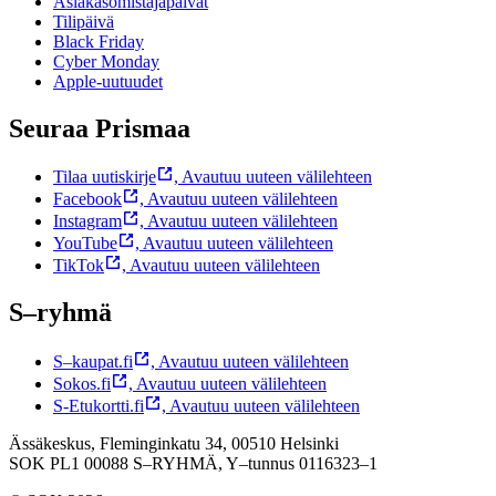
Asiakasomistajapäivät
Tilipäivä
Black Friday
Cyber Monday
Apple-uutuudet
Seuraa Prismaa
Tilaa uutiskirje
,
Avautuu uuteen välilehteen
Facebook
,
Avautuu uuteen välilehteen
Instagram
,
Avautuu uuteen välilehteen
YouTube
,
Avautuu uuteen välilehteen
TikTok
,
Avautuu uuteen välilehteen
S–ryhmä
S–kaupat.fi
,
Avautuu uuteen välilehteen
Sokos.fi
,
Avautuu uuteen välilehteen
S-Etukortti.fi
,
Avautuu uuteen välilehteen
Ässäkeskus, Fleminginkatu 34, 00510 Helsinki
SOK PL1 00088 S–RYHMÄ,
Y–tunnus 0116323–1