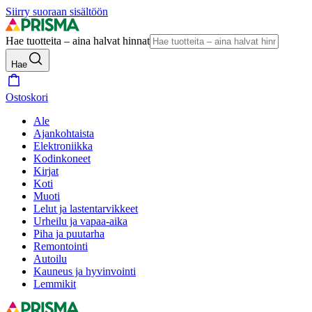
Siirry suoraan sisältöön
Hae tuotteita – aina halvat hinnat
Hae
Ostoskori
Ale
Ajankohtaista
Elektroniikka
Kodinkoneet
Kirjat
Koti
Muoti
Lelut ja lastentarvikkeet
Urheilu ja vapaa-aika
Piha ja puutarha
Remontointi
Autoilu
Kauneus ja hyvinvointi
Lemmikit