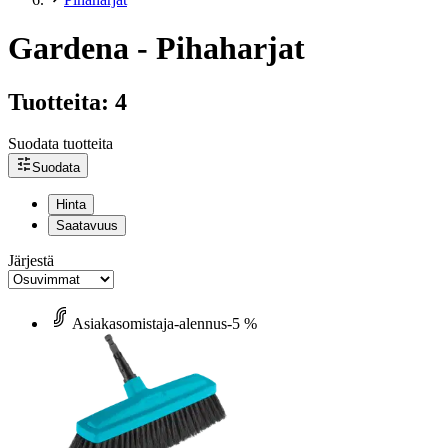
Gardena - Pihaharjat
Tuotteita: 4
Suodata tuotteita
Suodata
Hinta
Saatavuus
Järjestä
Asiakasomistaja-alennus
-5 %