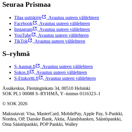
Seuraa Prismaa
Tilaa uutiskirje
,
Avautuu uuteen välilehteen
Facebook
,
Avautuu uuteen välilehteen
Instagram
,
Avautuu uuteen välilehteen
YouTube
,
Avautuu uuteen välilehteen
TikTok
,
Avautuu uuteen välilehteen
S–ryhmä
S–kaupat.fi
,
Avautuu uuteen välilehteen
Sokos.fi
,
Avautuu uuteen välilehteen
S-Etukortti.fi
,
Avautuu uuteen välilehteen
Ässäkeskus, Fleminginkatu 34, 00510 Helsinki
SOK PL1 00088 S–RYHMÄ,
Y–tunnus 0116323–1
© SOK 2026
Maksutavat
:
Visa, MasterCard, MobilePay, Apple Pay, S-Pankki,
Nordea, OP, Danske Bank, Aktia, Ålandsbanken, Säästöpankki,
Oma Säästöpankki, POP Pankki, Walley