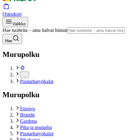
Ostoskori
Valikko
Hae tuotteita – aina halvat hinnat
Hae
Murupolku
…
Puutarhatyökalut
Murupolku
Etusivu
Brändit
Gardena
Piha ja puutarha
Puutarhatyökalut
Pihaharjat