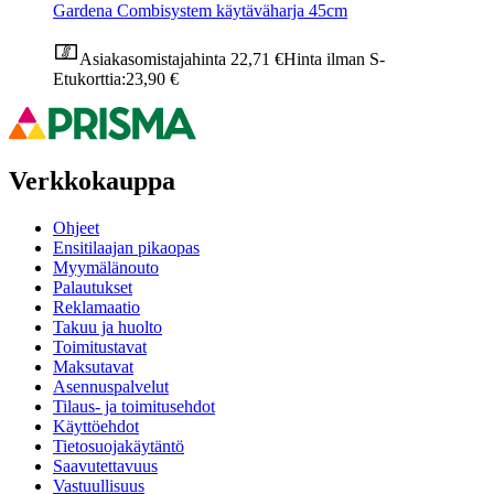
Gardena Combisystem käytäväharja 45cm
Asiakasomistajahinta
22,71 €
Hinta ilman S-
Etukorttia:
23,90 €
Verkkokauppa
Ohjeet
Ensitilaajan pikaopas
Myymälänouto
Palautukset
Reklamaatio
Takuu ja huolto
Toimitustavat
Maksutavat
Asennuspalvelut
Tilaus- ja toimitusehdot
Käyttöehdot
Tietosuojakäytäntö
Saavutettavuus
Vastuullisuus