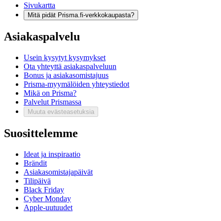
Sivukartta
Mitä pidät Prisma.fi-verkkokaupasta?
Asiakaspalvelu
Usein kysytyt kysymykset
Ota yhteyttä asiakaspalveluun
Bonus ja asiakasomistajuus
Prisma-myymälöiden yhteystiedot
Mikä on Prisma?
Palvelut Prismassa
Muuta evästeasetuksia
Suosittelemme
Ideat ja inspiraatio
Brändit
Asiakasomistajapäivät
Tilipäivä
Black Friday
Cyber Monday
Apple-uutuudet