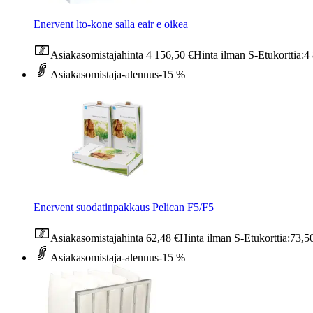
Enervent lto-kone salla eair e oikea
Asiakasomistajahinta
4 156,50 €
Hinta ilman S-Etukorttia:
4
Asiakasomistaja-alennus
-15 %
Enervent suodatinpakkaus Pelican F5/F5
Asiakasomistajahinta
62,48 €
Hinta ilman S-Etukorttia:
73,5
Asiakasomistaja-alennus
-15 %