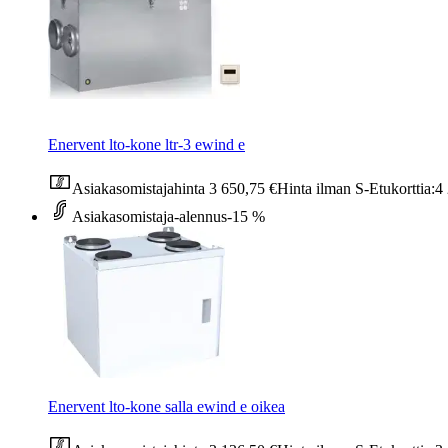
Enervent lto-kone ltr-3 ewind e
Asiakasomistajahinta
3 650,75 €
Hinta ilman S-Etukorttia:
4
Asiakasomistaja-alennus
-15 %
Enervent lto-kone salla ewind e oikea