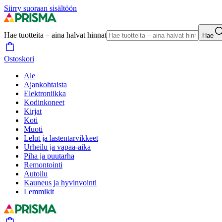
Siirry suoraan sisältöön
Hae tuotteita – aina halvat hinnat
Hae
Ostoskori
Ale
Ajankohtaista
Elektroniikka
Kodinkoneet
Kirjat
Koti
Muoti
Lelut ja lastentarvikkeet
Urheilu ja vapaa-aika
Piha ja puutarha
Remontointi
Autoilu
Kauneus ja hyvinvointi
Lemmikit