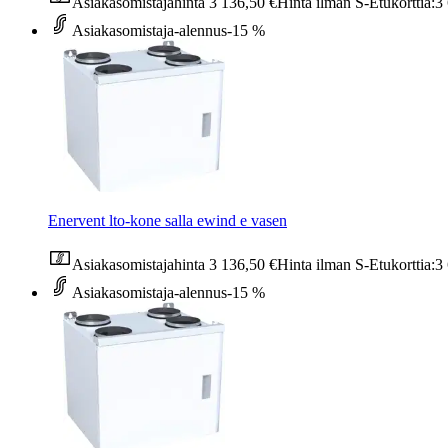
Asiakasomistajahinta
3 136,50 €
Hinta ilman S-Etukorttia:
3
Asiakasomistaja-alennus
-15 %
Enervent lto-kone salla ewind e vasen
Asiakasomistajahinta
3 136,50 €
Hinta ilman S-Etukorttia:
3
Asiakasomistaja-alennus
-15 %