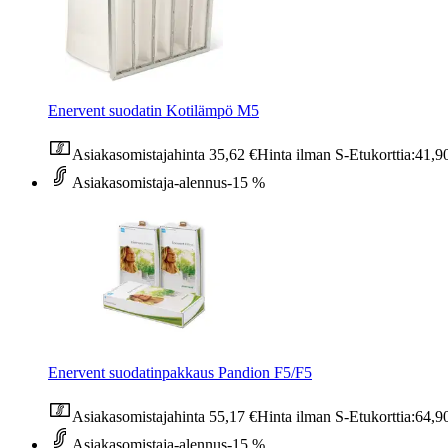
Enervent suodatin Kotilämpö M5
Asiakasomistajahinta
35,62 €
Hinta ilman S-Etukorttia:
41,9
Asiakasomistaja-alennus
-15 %
Enervent suodatinpakkaus Pandion F5/F5
Asiakasomistajahinta
55,17 €
Hinta ilman S-Etukorttia:
64,9
Asiakasomistaja-alennus
-15 %